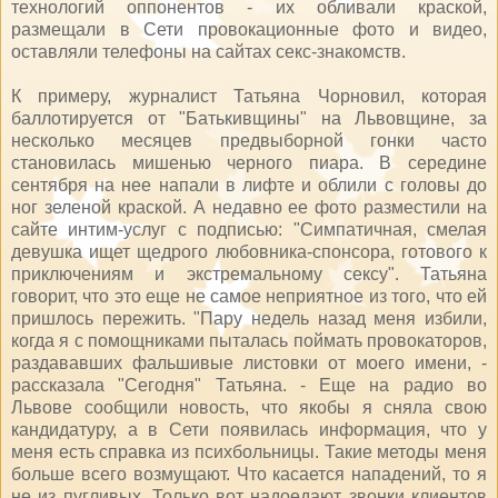
технологий оппонентов - их обливали краской,
размещали в Сети провокационные фото и видео,
оставляли телефоны на сайтах секс-знакомств.
К примеру, журналист Татьяна Чорновил, которая
баллотируется от "Батькивщины" на Львовщине, за
несколько месяцев предвыборной гонки часто
становилась мишенью черного пиара. В середине
сентября на нее напали в лифте и облили с головы до
ног зеленой краской. А недавно ее фото разместили на
сайте интим-услуг с подписью: "Симпатичная, смелая
девушка ищет щедрого любовника-спонсора, готового к
приключениям и экстремальному сексу". Татьяна
говорит, что это еще не самое неприятное из того, что ей
пришлось пережить. "Пару недель назад меня избили,
когда я с помощниками пыталась поймать провокаторов,
раздававших фальшивые листовки от моего имени, -
рассказала "Сегодня" Татьяна. - Еще на радио во
Львове сообщили новость, что якобы я сняла свою
кандидатуру, а в Сети появилась информация, что у
меня есть справка из психбольницы. Такие методы меня
больше всего возмущают. Что касается нападений, то я
не из пугливых. Только вот надоедают звонки клиентов