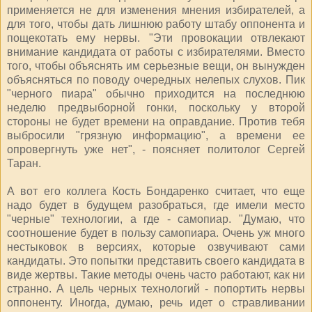
применяется не для изменения мнения избирателей, а
для того, чтобы дать лишнюю работу штабу оппонента и
пощекотать ему нервы. "Эти провокации отвлекают
внимание кандидата от работы с избирателями. Вместо
того, чтобы объяснять им серьезные вещи, он вынужден
объясняться по поводу очередных нелепых слухов. Пик
"черного пиара" обычно приходится на последнюю
неделю предвыборной гонки, поскольку у второй
стороны не будет времени на оправдание. Против тебя
выбросили "грязную информацию", а времени ее
опровергнуть уже нет", - поясняет политолог Сергей
Таран.
А вот его коллега Кость Бондаренко считает, что еще
надо будет в будущем разобраться, где имели место
"черные" технологии, а где - самопиар. "Думаю, что
соотношение будет в пользу самопиара. Очень уж много
нестыковок в версиях, которые озвучивают сами
кандидаты. Это попытки представить своего кандидата в
виде жертвы. Такие методы очень часто работают, как ни
странно. А цель черных технологий - попортить нервы
оппоненту. Иногда, думаю, речь идет о стравливании