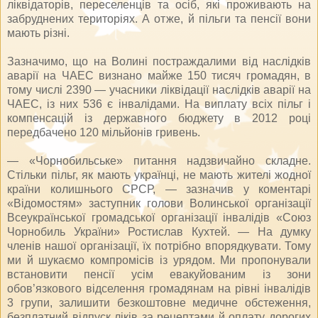
ліквідаторів, переселенців та осіб, які проживають на
забруднених територіях. А отже, й пільги та пенсії вони
мають різні.
Зазначимо, що на Волині постраждалими від наслідків
аварії на ЧАЕС визнано майже 150 тисяч громадян, в
тому числі 2390 — учасники ліквідації наслідків аварії на
ЧАЕС, із них 536 є інвалідами. На виплату всіх пільг і
компенсацій із державного бюджету в 2012 році
передбачено 120 мільйонів гривень.
— «Чорнобильське» питання надзвичайно складне.
Стільки пільг, як мають українці, не мають жителі жодної
країни колишнього СРСР, — зазначив у коментарі
«Відомостям» заступник голови Волинської організації
Всеукраїнської громадської організації інвалідів «Союз
Чорнобиль України» Ростислав Кухтей. — На думку
членів нашої організації, їх потрібно впорядкувати. Тому
ми й шукаємо компромісів із урядом. Ми пропонували
встановити пенсії усім евакуйованим із зони
обов’язкового відселення громадянам на рівні інвалідів
3 групи, залишити безкоштовне медичне обстеження,
безплатний відпуск ліків за рецептами й оплату дорогих