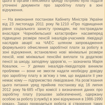
цього в органи Пенсійного фонду потрібно було подати
уточнені документи про заробітну плату в зоні
відчуження.
— На виконання постанови Кабінету Міністрів України
від 23 листопада 2011 року №1210 «Про підвищення
рівня соціального захисту громадян, які постраждали
внаслідок Чорнобильської катастрофи» насамперед
підвищено розміри пенсій інвалідів-учасників ліквідації
наслідків аварії на ЧАЕС шляхом запровадження
формульного обчислення заробітної плати за роботу в
зоні відчуження, встановлено нові мінімальні розміри
пенсій, нові мінімальні пенсійні виплати та додаткові
пенсії за шкоду, заподіяну здоров’ю, — зазначила Марія
Ковалюк. — У деяких інвалідів-ліквідаторів виникли
проблеми — вони не змогли надати необхідну довідку
про заробітну плату в зв’язку з тим, що видавати її уже
немає кому — підприємство ліквідоване. На розв’язання
цього питання уряд прийняв постанову від 16 липня
2012 року №685 «Про комісії з визначення даних про
заробітну плату (грошове забезпечення), одержану
особою за роботу (службу) в зоні відчуження в 1986-1990
роках». Зараз проводиться робота зі створення таких