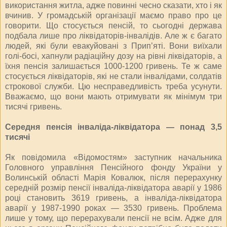
використання житла, адже повинні чесно сказати, хто і як
вчинив. У громадській організації маємо право про це
говорити. Що стосується пенсій, то сьогодні держава
подбала лише про ліквідаторів-інвалідів. Але ж є багато
людей, які були евакуйовані з Прип’яті. Вони виїхали
голі-босі, хапнули радіаційну дозу на рівні ліквідаторів, а
їхня пенсія залишається 1000-1200 гривень. Те ж саме
стосується ліквідаторів, які не стали інвалідами, солдатів
строкової служби. Цю несправедливість треба усунути.
Вважаємо, що вони мають отримувати як мінімум три
тисячі гривень.
Середня пенсія інваліда-ліквідатора — понад 3,5
тисячі
Як повідомила «Відомостям» заступник начальника
Головного управління Пенсійного фонду України у
Волинській області Марія Ковалюк, після перерахунку
середній розмір пенсії інваліда-ліквідатора аварії у 1986
році становить 3619 гривень, а інваліда-ліквідатора
аварії у 1987-1990 роках — 3530 гривень. Проблема
лише у тому, що перерахували пенсії не всім. Адже для