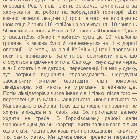
операцій. Решту пільг зняти. Зокрема, компенсацію за
харчування, за роботу на забрудненій території. Для
кожної окремої людини ці гроші нічого не вирішують:
щомісяця 2 гривні 10 копійок на харчування і 10 гривень
50 копійок за роботу. Всього 12 гривень 60 копійок. Однак
у масштабах області «набігає» сума до 10 мільйонів
гривень. Їх можна було б «перекинути» на ті ж дорогі
операції. На жаль, на рівні Кабміну ці наші пропозиції
поки не приймають. Зате готові розглянути іншу, що
стосується виділення житла. Сьогодні існує єдина черга,
в якій стоять і ліквідатори, і переселенці. На нашу думку,
тут потрібно відновити справедливість. Передусім
забезпечити житлом багатодітні сім’ї померлих
ліквідаторів, які мають на утриманні дітей-інвалідів.
Потім ліквідаторів з числа інвалідів. І тільки після того —
переселенців із Камінь-Каширського, Любешівського та
Маневицького районів. Тому що ці люди, як правило, не
хочуть виїжджати зі своїх хат. За прикладом далеко
ходити не треба. В Горохівському районі дали
чорнобильцям до 50 квартир. Жити залишилася тільки
одна сім’я. Решта свої квартири попродавали і живуть у
тих самих хатах. Ми домовилися провести перевірку