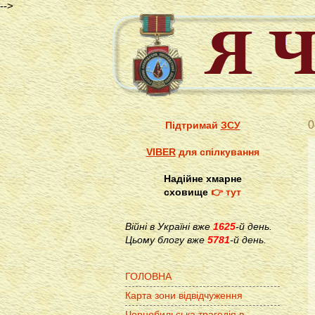
-->
0
Підтримай
ЗСУ
VIBER
для спілкування
Надійне хмарне
сховище
👉 тут
Війні в Україні вже
1625
-й день.
Цьому блогу вже
5781
-й день.
ГОЛОВНА
Карта зони відвідчуження
Чорнобильська трагедія в