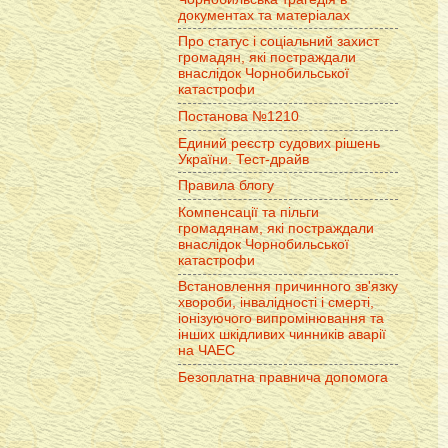
документах та матеріалах
Про статус і соціальний захист
громадян, які постраждали
внаслідок Чорнобильської
катастрофи
Постанова №1210
Единий реєстр судових рішень
України. Тест-драйв
Правила блогу
Компенсації та пільги
громадянам, які постраждали
внаслідок Чорнобильської
катастрофи
Встановлення причинного зв'язку
хвороби, інвалідності і смерті,
іонізуючого випромінювання та
інших шкідливих чинників аварії
на ЧАЕС
Безоплатна правнича допомога