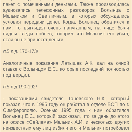
пакет с помеченными деньгами. Также производилась
аудиозапись телефонных разговоров Волынца с
Мельником и Светличным, в которых обсуждались
условия передачи денег. Когда, Волынец обратился к
нам, то выглядел очень напуганным, на лице были
видны следы побоев, говорил, что Мельник его убьет,
если он не принесет деньги.
/т.5,л.д. 170-173/
Аналогичные показания Латышев А.К. дал на очной
ставке с Волынцом Е.С., которые последний полностью
подтвердил.
/т.5,л.д.190-192/
- показаниями свидетеля Таневского Н.К., который
показал, что в 1995 году он работал в отделе БОП по г.
Симферополю. Осенью 1995 года к ним обратился
Волынец Е.С., который рассказал, что за день до этого
на офисе «Сейлема» Мельник А.И. и несколько других
неизвестных ему лиц избили его и Мельник потребовал