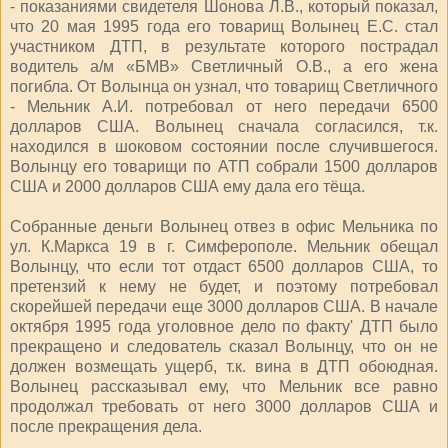
- показаниями свидетеля Шонова Л.В., который показал,
что 20 мая 1995 года его товарищ Волынец Е.С. стал
участником ДТП, в результате которого пострадал
водитель а/м «БМВ» Светличный О.В., а его жена
погибла. От Волынца он узнал, что товарищ Светличного
- Мельник А.И. потребовал от него передачи 6500
долларов США. Волынец сначала согласился, т.к.
находился в шоковом состоянии после случившегося.
Волынцу его товарищи по АТП собрали 1500 долларов
США и 2000 долларов США ему дала его тёща.
Собранные деньги Волынец отвез в офис Мельника по
ул. К.Маркса 19 в г. Симферополе. Мельник обещал
Волынцу, что если тот отдаст 6500 долларов США, то
претензий к нему не будет, и поэтому потребовал
скорейшей передачи еще 3000 долларов США. В начале
октября 1995 года уголовное дело по факту' ДТП было
прекращено и следователь сказал Волынцу, что он не
должен возмещать ущерб, т.к. вина в ДТП обоюдная.
Волынец рассказывал ему, что Мельник все равно
продолжал требовать от него 3000 долларов США и
после прекращения дела.