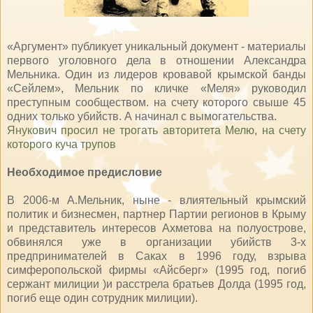
«Аргумент» публикует уникальный документ - материалы
первого уголовного дела в отношении Александра
Мельника. Один из лидеров кровавой крымской банды
«Сейлем», Мельник по кличке «Меля» руководил
преступным сообществом. на счету которого свыше 45
одних только убийств. А начинал с вымогательства.
Янукович просил не трогать авторитета Мелю, на счету
которого куча трупов
Необходимое предисловие
В 2006-м А.Мельник, ныне - влиятельный крымский
политик и бизнесмен, партнер Партии регионов в Крыму
и представитель интересов Ахметова на полуострове,
обвинялся уже в организации убийств 3-х
предпринимателей в Саках в 1996 году, взрыва
симферопольской фирмы «Айсберг» (1995 год, погиб
сержант милиции )и расстрела братьев Долда (1995 год,
погиб еще один сотрудник милиции).