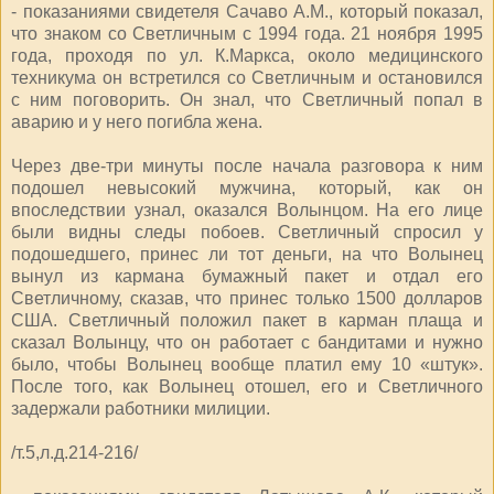
- показаниями свидетеля Сачаво А.М., который показал,
что знаком со Светличным с 1994 года. 21 ноября 1995
года, проходя по ул. К.Маркса, около медицинского
техникума он встретился со Светличным и остановился
с ним поговорить. Он знал, что Светличный попал в
аварию и у него погибла жена.
Через две-три минуты после начала разговора к ним
подошел невысокий мужчина, который, как он
впоследствии узнал, оказался Волынцом. На его лице
были видны следы побоев. Светличный спросил у
подошедшего, принес ли тот деньги, на что Волынец
вынул из кармана бумажный пакет и отдал его
Светличному, сказав, что принес только 1500 долларов
США. Светличный положил пакет в карман плаща и
сказал Волынцу, что он работает с бандитами и нужно
было, чтобы Волынец вообще платил ему 10 «штук».
После того, как Волынец отошел, его и Светличного
задержали работники милиции.
/т.5,л.д.214-216/