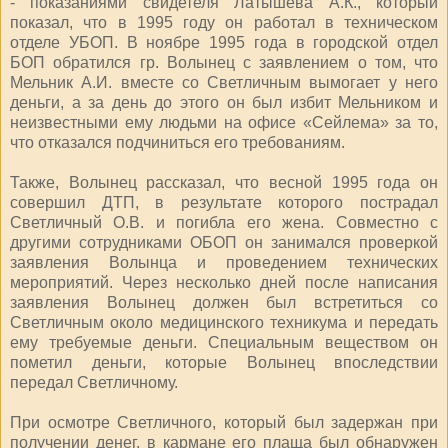
- показаниями свидетеля Латышева А.К., который
показал, что в 1995 году он работал в техническом
отделе УБОП. В ноябре 1995 года в городской отдел
БОП обратился гр. Волынец с заявлением о том, что
Мельник А.И. вместе со Светличным вымогает у него
деньги, а за день до этого он был избит Мельником и
неизвестными ему людьми на офисе «Сейлема» за то,
что отказался подчиниться его требованиям.
Также, Волынец рассказал, что весной 1995 года он
совершил ДТП, в результате которого пострадал
Светличный О.В. и погибла его жена. Совместно с
другими сотрудниками ОБОП он занимался проверкой
заявления Волынца и проведением технических
мероприятий. Через несколько дней после написания
заявления Волынец должен был встретиться со
Светличным около медицинского техникума и передать
ему требуемые деньги. Специальным веществом он
пометил деньги, которые Волынец впоследствии
передал Светличному.
При осмотре Светличного, который был задержан при
получении денег, в кармане его плаща был обнаружен