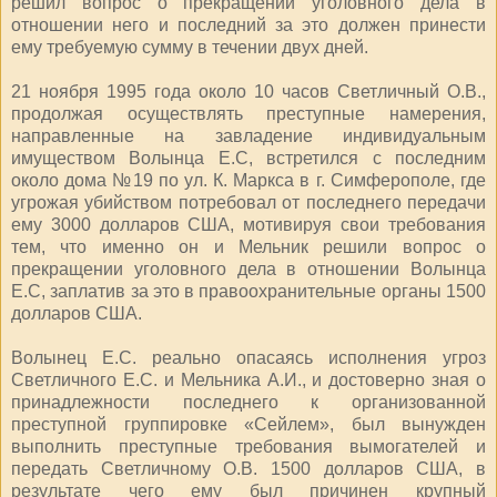
решил вопрос о прекращении уголовного дела в
отношении него и последний за это должен принести
ему требуемую сумму в течении двух дней.
21 ноября 1995 года около 10 часов Светличный О.В.,
продолжая осуществлять преступные намерения,
направленные на завладение индивидуальным
имуществом Волынца Е.С, встретился с последним
около дома №19 по ул. К. Маркса в г. Симферополе, где
угрожая убийством потребовал от последнего передачи
ему 3000 долларов США, мотивируя свои требования
тем, что именно он и Мельник решили вопрос о
прекращении уголовного дела в отношении Волынца
Е.С, заплатив за это в правоохранительные органы 1500
долларов США.
Волынец Е.С. реально опасаясь исполнения угроз
Светличного Е.С. и Мельника А.И., и достоверно зная о
принадлежности последнего к организованной
преступной группировке «Сейлем», был вынужден
выполнить преступные требования вымогателей и
передать Светличному О.В. 1500 долларов США, в
результате чего ему был причинен крупный