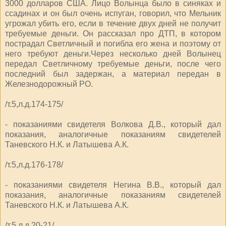
3000 долларов США. Лицо Волынца было в синяках и
ссадинах и он был очень испуган, говорил, что Мельник
угрожал убить его, если в течение двух дней не получит
требуемые деньги. Он рассказал про ДТП, в котором
пострадал Светличный и погибла его жена и поэтому от
него требуют деньги.Через несколько дней Волынец
передал Светличному требуемые деньги, после чего
последний был задержан, а материал передан в
Железнодорожный РО.
/т.5,л.д.174-175/
- показаниями свидетеля Волкова Д.В., который дал
показания, аналогичные показаниям свидетелей
Таневского Н.К. и Латышева А.К.
/т.5,л.д.176-178/
- показаниями свидетеля Негина В.В., который дал
показания, аналогичные показаниям свидетелей
Таневского Н.К. и Латышева А.К.
/т.5,л.д.20-21/