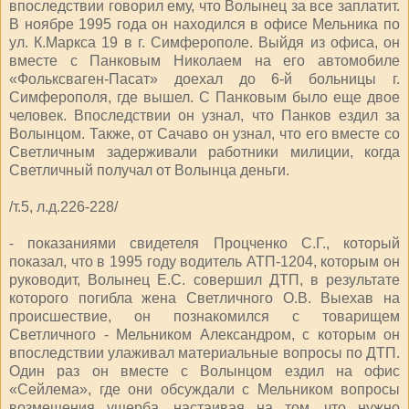
впоследствии говорил ему, что Волынец за все заплатит.
В ноябре 1995 года он находился в офисе Мельника по
ул. К.Маркса 19 в г. Симферополе. Выйдя из офиса, он
вместе с Панковым Николаем на его автомобиле
«Фольксваген-Пасат» доехал до 6-й больницы г.
Симферополя, где вышел. С Панковым было еще двое
человек. Впоследствии он узнал, что Панков ездил за
Волынцом. Также, от Сачаво он узнал, что его вместе со
Светличным задерживали работники милиции, когда
Светличный получал от Волынца деньги.
/т.5, л.д.226-228/
- показаниями свидетеля Процченко С.Г., который
показал, что в 1995 году водитель АТП-1204, которым он
руководит, Волынец Е.С. совершил ДТП, в результате
которого погибла жена Светличного О.В. Выехав на
происшествие, он познакомился с товарищем
Светличного - Мельником Александром, с которым он
впоследствии улаживал материальные вопросы по ДТП.
Один раз он вместе с Волынцом ездил на офис
«Сейлема», где они обсуждали с Мельником вопросы
возмещения ущерба, настаивая на том, что нужно