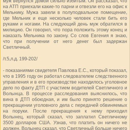
муж вернулся домой сильно избитым. Он рассказал, что
на АТП приехали какие-то парни и отвезли его на офис к
Мельнику. Мужа завели в полуподвальное помещение,
где Мельник и еще несколько человек стали бить его
руками и ногами. На следующий день муж обратился в
милицию. Он говорил, что пора положить этому конец и
наказать Мельника по закону. Со слов Евгения я знаю,
что при получении от него денег был задержан
Светличный.
/т.5,л.д. 199-202/
- показаниями свидетеля Павлова Е.С., который показал,
что в 1995 году он работал следователем следственного
управления и в его производстве находилось уголовное
дело по факту ДТП с участием водителей Светличного и
Волынца. В процессе расследования выяснилось, что
вина в ДТП обоюдная, и им было принято решение о
прекращении уголовного дела с передачей обвиняемых
на поруки. После прекращения к нему приходил
Волынец, который сказал, что заплатил Светличному
3500 долларов США. Узнав, что платить он ничего не
должен, Волынец сказал, что Светличный больше ничего