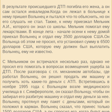
В результате происшедшего ДТП погибла его жена, а он
сам остался инвалидом.Когда он лежал в больнице к
нему пришел Волынец и пытался что-то объяснить, но он
его слушать не стал. Также, к нему приезжал Мельник
А.И., которого он знал со школы. Мельник помогал ему
лекарствами. В конце лета - начале осени к нему домой
приехал Волынец и отдал ему 3500 долларов США.Он
Волынца об этом не просил, кто установил сумму в 6500
долларов США, которую ему должен был выплатить
Волынец, ему не известно.
С Мельником он встречался несколько раз, однако не
просил его помогать в вопросах возмещения ущерба за
ДТП. После разговора с гл. механиком автобазы, где
работал Волынец, он решил продать им машину и
получить хоть какие-то деньги с АТП. Встретившись в
ноябре 1995 года с Волынцом возле медицинского
училища в г. Симферополе, он сказал Волынцу, чтобы он
забирал его разбитую машину и отдал ему деньги за нее.
Волынец протянул ему пакет с деньгами, который он
положил в карман. Волынец сказал, что принес только
1500 долларов США, а он спросил его, когда будут еще