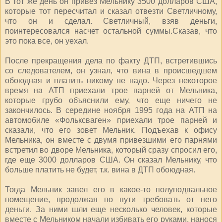
В тот же день он привез Мельнику 3500 долларов США,
которые тот пересчитал и сказал отвезти Светличному,
что он и сделал. Светличный, взяв деньги,
поинтересовался насчет остальной суммы.Сказав, что
это пока все, он уехал.
После прекращения дела по факту ДТП, встретившись
со следователем, он узнал, что вина в происшедшем
обоюдная и платить никому не надо. Через некоторое
время на АТП приехали трое парней от Мельника,
которые грубо объяснили ему, что еще ничего не
закончилось. В середине ноября 1995 года на АТП на
автомобиле «Фольксваген» приехали трое парней и
сказали, что его зовет Мельник. Подъехав к офису
Мельника, он вместе с двумя привезшими его парнями
встретил во дворе Мельника, который сразу спросил его,
где еще 3000 долларов США. Он сказал Мельнику, что
больше платить не будет, т.к. вина в ДТП обоюдная.
Тогда Мельник завел его в какое-то полуподвальное
помещение, продолжая по пути требовать от него
деньги. За ними шли еще несколько человек, которые
вместе с Мельником начали избивать его руками, нанося