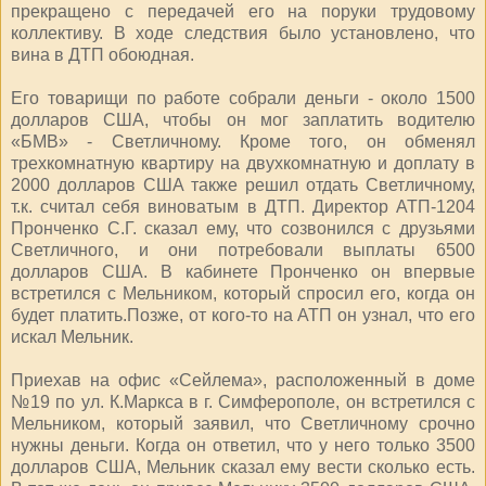
прекращено с передачей его на поруки трудовому
коллективу. В ходе следствия было установлено, что
вина в ДТП обоюдная.
Его товарищи по работе собрали деньги - около 1500
долларов США, чтобы он мог заплатить водителю
«БМВ» - Светличному. Кроме того, он обменял
трехкомнатную квартиру на двухкомнатную и доплату в
2000 долларов США также решил отдать Светличному,
т.к. считал себя виноватым в ДТП. Директор АТП-1204
Пронченко С.Г. сказал ему, что созвонился с друзьями
Светличного, и они потребовали выплаты 6500
долларов США. В кабинете Пронченко он впервые
встретился с Мельником, который спросил его, когда он
будет платить.Позже, от кого-то на АТП он узнал, что его
искал Мельник.
Приехав на офис «Сейлема», расположенный в доме
№19 по ул. К.Маркса в г. Симферополе, он встретился с
Мельником, который заявил, что Светличному срочно
нужны деньги. Когда он ответил, что у него только 3500
долларов США, Мельник сказал ему вести сколько есть.