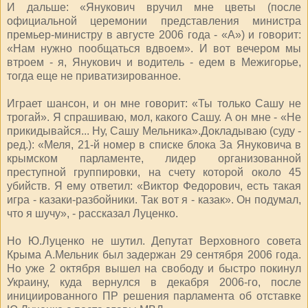
И дальше: «Янукович вручил мне цветы (после
официальной церемонии представления министра
премьер-министру в августе 2006 года - «А») и говорит:
«Нам нужно пообщаться вдвоем». И вот вечером мы
втроем - я, Янукович и водитель - едем в Межигорье,
тогда еще не приватизированное.
Играет шансон, и он мне говорит: «Ты только Сашу не
трогай». Я спрашиваю, мол, какого Сашу. А он мне - «Не
прикидывайся... Ну, Сашу Мельника».Докладываю (суду -
ред.): «Меля, 21-й номер в списке блока За Януковича в
крымском парламенте, лидер организованной
преступной группировки, на счету которой около 45
убийств. Я ему ответил: «Виктор Федорович, есть такая
игра - казаки-разбойники. Так вот я - казак». Он подумал,
что я шучу», - рассказал Луценко.
Но Ю.Луценко не шутил. Депутат Верховного совета
Крыма А.Мельник был задержан 29 сентября 2006 года.
Но уже 2 октября вышел на свободу и быстро покинул
Украину, куда вернулся в декабря 2006-го, после
инициированного ПР решения парламента об отставке