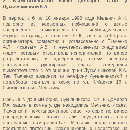
2. Вымогательство 50000 долларов США у
Лукьянчиковой К.А.:
В период с 6 по 10 января 1998 года Мельник А.И.
повторно, из корыстных побуждений с целью
совершения вымогательства индивидуального
имущества граждан в составе ОПГ, взяв на себя роль
организатора, совместно и согласованно с Ткаченко
А.Л., Исаевым А.В. и неустановленным следствием
лицом, которым отвел роль исполнителей, по ранее
разработанному и одобренному всеми членами
преступной группировки плану, совершили
вымогательство в отношении гр-ки Лукьянчиковой К.А.
Так, Ткаченко позвонил по телефону Лукьянчиковой и
потребовал явиться в офис по ул. К.Маркса 19 г.
Симферополя к Мельнику.
Прибыв в данный офис, Лукьянчикова К.А. и Дамиров
Р.А. зашли в комнату, где находились Мельник, Исаев,
Ткаченко и неустановленное лицо, которые по ранее
распределенным ролям стали осуществлять свои
преступные намерения.Так, Мельник необоснованно
предъявил претензии Лукьянчиковой о недоставке из