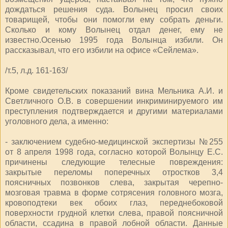
дождаться решения суда. Волынец просил своих
товарищей, чтобы они помогли ему собрать деньги.
Сколько и кому Волынец отдал денег, ему не
известно.Осенью 1995 года Волынца избили. Он
рассказывал, что его избили на офисе «Сейлема».
/т.5, л.д. 161-163/
Кроме свидетельских показаний вина Мельника А.И. и
Светличного О.В. в совершении инкриминируемого им
преступления подтверждается и другими материалами
уголовного дела, а именно:
- заключением судебно-медицинской экспертизы №255
от 8 апреля 1998 года, согласно которой Волынцу Е.С.
причинены следующие телесные повреждения:
закрытые переломы поперечных отростков 3,4
поясничных позвонков слева, закрытая черепно-
мозговая травма в форме сотрясения головного мозга,
кровоподтеки век обоих глаз, переднебоковой
поверхности грудной клетки слева, правой поясничной
области, ссадина в правой лобной области. Данные