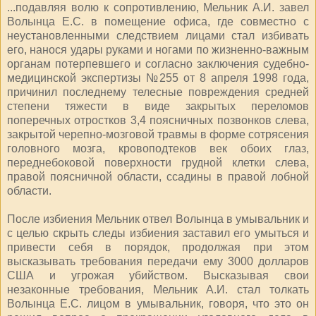
...подавляя волю к сопротивлению, Мельник А.И. завел
Волынца Е.С. в помещение офиса, где совместно с
неустановленными следствием лицами стал избивать
его, нанося удары руками и ногами по жизненно-важным
органам потерпевшего и согласно заключения судебно-
медицинской экспертизы №255 от 8 апреля 1998 года,
причинил последнему телесные повреждения средней
степени тяжести в виде закрытых переломов
поперечных отростков 3,4 поясничных позвонков слева,
закрытой черепно-мозговой травмы в форме сотрясения
головного мозга, кровоподтеков век обоих глаз,
переднебоковой поверхности грудной клетки слева,
правой поясничной области, ссадины в правой лобной
области.
После избиения Мельник отвел Волынца в умывальник и
с целью скрыть следы избиения заставил его умыться и
привести себя в порядок, продолжая при этом
высказывать требования передачи ему 3000 долларов
США и угрожая убийством. Высказывая свои
незаконные требования, Мельник А.И. стал толкать
Волынца Е.С. лицом в умывальник, говоря, что это он