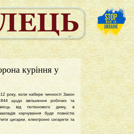
борона куріння у
012 року, коли набере чинності Закон
844 щодо звільнення робочих та
 місць від тютюнового диму, в
акладів харчування буде повністю
ити цигарки, електронні сигарети та