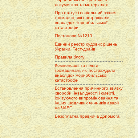
документах та матеріалах
Про статус і соціальний захист
громадян, які постраждали
внаслідок Чорнобильської
катастрофи
Постанова №1210
Единий реєстр судових рішень
України. Тест-драйв
Правила блогу
Компенсації та пільги
громадянам, які постраждали
внаслідок Чорнобильської
катастрофи
Встановлення причинного зв'язку
хвороби, інвалідності і смерті,
іонізуючого випромінювання та
інших шкідливих чинників аварії
на ЧАЕС
Безоплатна правнича допомога