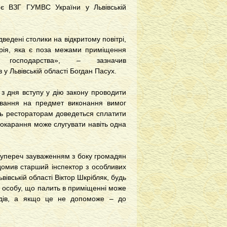
є ВЗГ ГУМВС України у Львівській
дведені столики на відкритому повітрі,
орія, яка є поза межами приміщення
о господарства», – зазначив
 у Львівській області Богдан Пасух.
з дня вступу у дію закону проводити
чування на предмет виконання вимог
нь рестораторам доведеться сплатити
покарання може слугувати навіть одна
всупереч зауваженням з боку громадян
домив старший інспектор з особливих
вівській області Віктор Шкрібляк, будь
ь особу, що палить в приміщенні може
ходів, а якщо це не допоможе – до