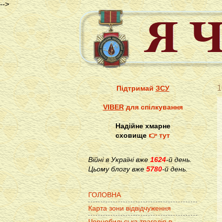
-->
1
Підтримай
ЗСУ
VIBER
для спілкування
Надійне хмарне
сховище
👉 тут
Війні в Україні вже
1624
-й день.
Цьому блогу вже
5780
-й день.
ГОЛОВНА
Карта зони відвідчуження
Чорнобильська трагедія в