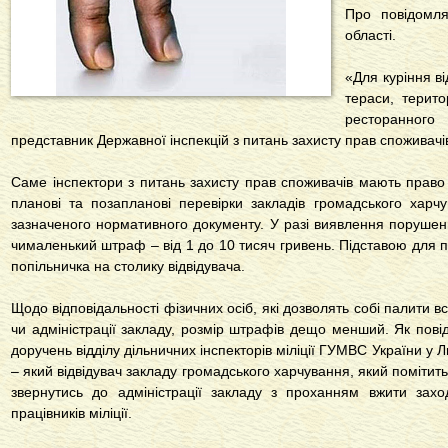
Про повідомля
області.
«Для куріння ві
тераси, терит
ресторанног
представник Державної інспекцій з питань захисту прав споживачів
Саме інспектори з питань захисту прав споживачів мають право 
планові та позапланові перевірки закладів громадського хар
зазначеного нормативного документу. У разі виявлення поруше
чималенький штраф – від 1 до 10 тисяч гривень. Підставою для 
попільничка на столику відвідувача.
Щодо відповідальності фізичних осіб, які дозволять собі палити 
чи адміністрації закладу, розмір штрафів дещо менший. Як пові
доручень відділу дільничних інспекторів міліції ГУМВС України у Ль
– який відвідувач закладу громадського харчування, який помітит
звернутись до адміністрації закладу з проханням вжити за
працівників міліції.