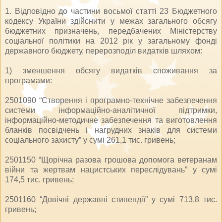
1. Відповідно до частини восьмої статті 23 Бюджетного
кодексу України здійснити у межах загального обсягу
бюджетних призначень, передбачених Міністерству
соціальної політики на 2012 рік у загальному фонді
державного бюджету, перерозподіл видатків шляхом:
1) зменшення обсягу видатків споживання за
програмами:
2501090 “Створення і програмно-технічне забезпечення
системи інформаційно-аналітичної підтримки,
інформаційно-методичне забезпечення та виготовлення
бланків посвідчень і нагрудних знаків для системи
соціального захисту” у сумі 261,1 тис. гривень;
2501150 “Щорічна разова грошова допомога ветеранам
війни та жертвам нацистських переслідувань” у сумі
174,5 тис. гривень;
2501160 “Довічні державні стипендії” у сумі 713,8 тис.
гривень;