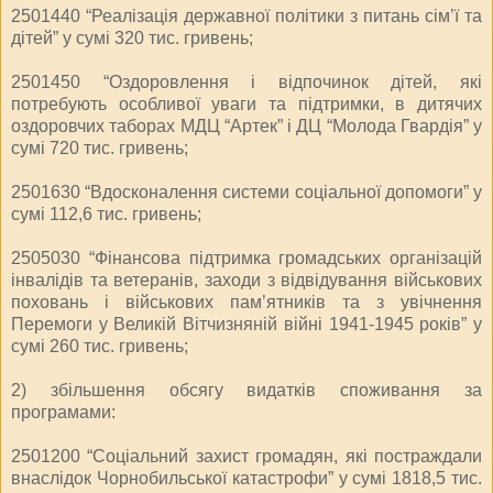
2501440 “Реалізація державної політики з питань сім’ї та
дітей” у сумі 320 тис. гривень;
2501450 “Оздоровлення і відпочинок дітей, які
потребують особливої уваги та підтримки, в дитячих
оздоровчих таборах МДЦ “Артек” і ДЦ “Молода Гвардія” у
сумі 720 тис. гривень;
2501630 “Вдосконалення системи соціальної допомоги” у
сумі 112,6 тис. гривень;
2505030 “Фінансова підтримка громадських організацій
інвалідів та ветеранів, заходи з відвідування військових
поховань і військових пам’ятників та з увічнення
Перемоги у Великій Вітчизняній війні 1941-1945 років” у
сумі 260 тис. гривень;
2) збільшення обсягу видатків споживання за
програмами:
2501200 “Соціальний захист громадян, які постраждали
внаслідок Чорнобильської катастрофи” у сумі 1818,5 тис.