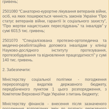
гривень;
2501080 “Санаторно-курортне лікування ветеранів війни,
осіб, на яких поширюється чинність законів України “Про
статус ветеранів війни, гарантії їх соціального захисту”,
“Про жертви нацистських переслідувань” та інвалідів” у
сумі 603,5 тис. гривень;
2501070 “Спеціалізована протезно-ортопедична та
медично-реабілітаційна допомога інвалідам у клініці
Науково-дослідного інституту протезування,
протезобудування та відновлення працездатності” у сумі
140 тис. гривень.
2. Забезпечити:
Міністерству соціальної політики - погодження
перерозподілу видатків державного бюджету,
передбаченого пунктом 1 цього розпорядження, з
Комітетом Верховної Ради України з питань бюджету;
Міністерству фінансів - внесення після зазначеного
погодження відповідних змін до розпису державного