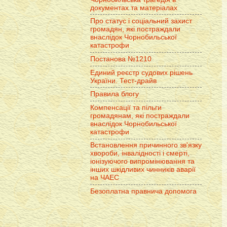
документах та матеріалах
Про статус і соціальний захист
громадян, які постраждали
внаслідок Чорнобильської
катастрофи
Постанова №1210
Единий реєстр судових рішень
України. Тест-драйв
Правила блогу
Компенсації та пільги
громадянам, які постраждали
внаслідок Чорнобильської
катастрофи
Встановлення причинного зв'язку
хвороби, інвалідності і смерті,
іонізуючого випромінювання та
інших шкідливих чинників аварії
на ЧАЕС
Безоплатна правнича допомога