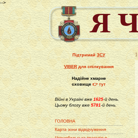
-->
1
Підтримай
ЗСУ
VIBER
для спілкування
Надійне хмарне
сховище
👉 тут
Війні в Україні вже
1625
-й день.
Цьому блогу вже
5781
-й день.
ГОЛОВНА
Карта зони відвідчуження
Чорнобильська трагедія в