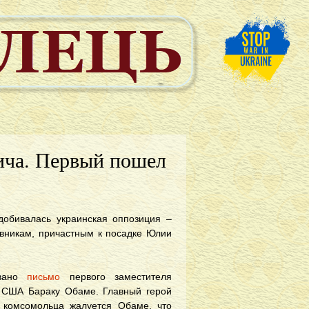
ича. Первый пошел
 добивалась украинская оппозиция –
овникам, причастным к посадке Юлии
овано
письмо
первого заместителя
у США Бараку Обаме. Главный герой
 комсомольца жалуется Обаме, что