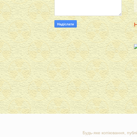
Н
Будь-яке копіювання, публі