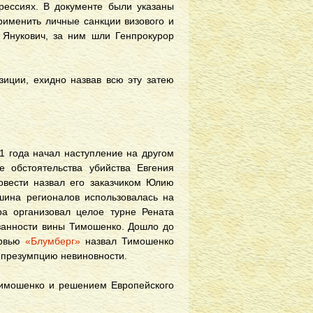
прессиях. В документе были указаны
именить личные санкции визового и
 Янукович, за ним шли Генпрокурор
иции, ехидно назвав всю эту затею
11 года начал наступление на другом
 обстоятельства убийства Евгения
овести назвал его заказчиком Юлию
ина регионалов использовалась на
а организовал целое турне Рената
азанности вины Тимошенко. Дошло до
ервью
«Блумберг»
назвал Тимошенко
в презумпцию невиновности.
Тимошенко и решением Европейского