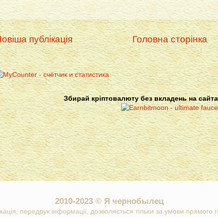
овіша публікація
Головна сторінка
Збирай кріптовалюту без вкладень на сайта
2010-2023 © Я чернобылец
кація, передрук інформації, дозволяється тільки за умови прямого 