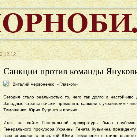
0.12.12
Санкции против команды Януков
Виталий Червоненко, «Главком»
Сегодня стало реальностью то, чего так долго и настойчиво
Западные страны начали применять санкции к украинским чин
Тимошенко, Юрия Луценко и прочих.
Итак, на сайте Генеральной прокуратуры было опублик
Генерального прокурора Украины Рената Кузьмина президент
всех эпизодов с посадкой Юлии Тимошенко в стиле рьяного