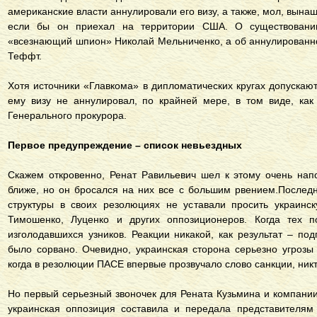
американские власти аннулировали его визу, а также, мол, вына
если бы он приехал на территории США. О существовани
«всезнающий шпион» Николай Мельниченко, а об аннулированн
Теффт.
Хотя источники «Главкома» в дипломатических кругах допускают 
ему визу не аннулировал, по крайней мере, в том виде, как
Генерального прокурора.
Первое предупреждение – список невьездных
Скажем откровенно, Ренат Равильевич шел к этому очень нап
ближе, но он бросался на них все с большим рвением.Послед
структуры в своих резолюциях не уставали просить украинск
Тимошенко, Луценко и других оппозиционеров. Когда тех п
изголодавшихся узников. Реакции никакой, как результат – п
было сорвано. Очевидно, украинская сторона серьезно угроз
когда в резолюции ПАСЕ впервые прозвучало слово санкции, никто
Но первый серьезный звоночек для Рената Кузьмина и компании
украинская оппозиция составила и передала представителям