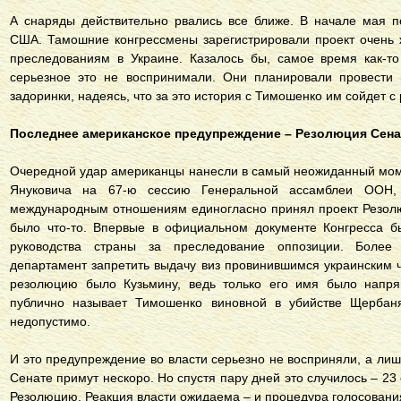
А снаряды действительно рвались все ближе. В начале мая 
США. Тамошние конгрессмены зарегистрировали проект очень 
преследованиям в Украине. Казалось бы, самое время как-то
серьезное это не воспринимали. Они планировали провести 
задоринки, надеясь, что за это история с Тимошенко им сойдет с 
Последнее американское предупреждение – Резолюция Сен
Очередной удар американцы нанесли в самый неожиданный момен
Януковича на 67-ю сессию Генеральной ассамблеи ООН,
международным отношениям единогласно принял проект Резолю
было что-то. Впервые в официальном документе Конгресса бы
руководства страны за преследование оппозиции. Более 
департамент запретить выдачу виз провинившимся украинским ч
резолюцию было Кузьмину, ведь только его имя было напря
публично называет Тимошенко виновной в убийстве Щербан
недопустимо.
И это предупреждение во власти серьезно не восприняли, а лиш
Сенате примут нескоро. Но спустя пару дней это случилось – 23
Резолюцию. Реакция власти ожидаема – и процедура голосовани