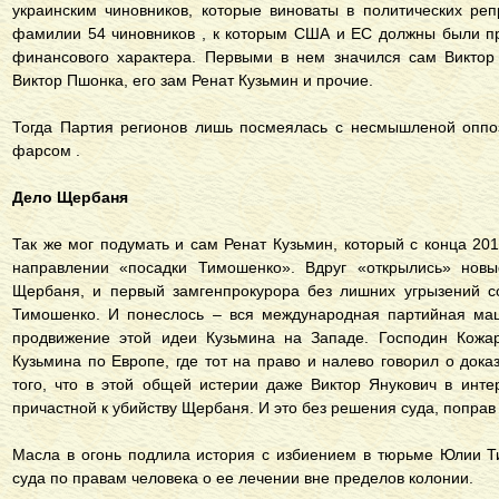
украинским чиновников, которые виноваты в политических ре
фамилии 54 чиновников , к которым США и ЕС должны были пр
финансового характера. Первыми в нем значился сам Виктор
Виктор Пшонка, его зам Ренат Кузьмин и прочие.
Тогда Партия регионов лишь посмеялась с несмышленой оппоз
фарсом .
Дело Щербаня
Так же мог подумать и сам Ренат Кузьмин, который с конца 20
направлении «посадки Тимошенко». Вдруг «открылись» новые
Щербаня, и первый замгенпрокурора без лишних угрызений с
Тимошенко. И понеслось – вся международная партийная маш
продвижение этой идеи Кузьмина на Западе. Господин Кожар
Кузьмина по Европе, где тот на право и налево говорил о док
того, что в этой общей истерии даже Виктор Янукович в инт
причастной к убийству Щербаня. И это без решения суда, попра
Масла в огонь подлила история с избиением в тюрьме Юлии 
суда по правам человека о ее лечении вне пределов колонии.