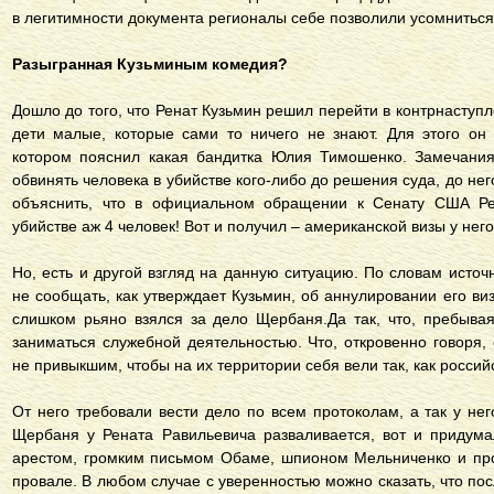
в легитимности документа регионалы себе позволили усомниться
Разыгранная Кузьминым комедия?
Дошло до того, что Ренат Кузьмин решил перейти в контрнаступл
дети малые, которые сами то ничего не знают. Для этого он 
котором пояснил какая бандитка Юлия Тимошенко. Замечания
обвинять человека в убийстве кого-либо до решения суда, до нег
объяснить, что в официальном обращении к Сенату США Ре
убийстве аж 4 человек! Вот и получил – американской визы у него
Но, есть и другой взгляд на данную ситуацию. По словам исто
не сообщать, как утверждает Кузьмин, об аннулировании его виз
слишком рьяно взялся за дело Щербаня.Да так, что, пребыв
заниматься служебной деятельностью. Что, откровенно говоря,
не привыкшим, чтобы на их территории себя вели так, как россий
От него требовали вести дело по всем протоколам, а так у не
Щербаня у Рената Равильевича разваливается, вот и придум
арестом, громким письмом Обаме, шпионом Мельниченко и про
провале. В любом случае с уверенностью можно сказать, что п