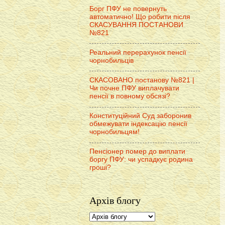
Борг ПФУ не повернуть
автоматично! Що робити після
СКАСУВАННЯ ПОСТАНОВИ
№821
Реальний перерахунок пенсії
чорнобильців
СКАСОВАНО постанову №821 |
Чи почне ПФУ виплачувати
пенсії в повному обсязі?
Конституційний Суд заборонив
обмежувати індексацію пенсії
чорнобильцям!
Пенсіонер помер до виплати
боргу ПФУ: чи успадкує родина
гроші?
Архів блогу