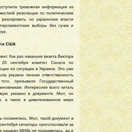
поступила тревожная информация из
жесткой резолюции по политическим
 реагировать, но украинские власти
парламентские выборы без сучка и
рук.
ата США
т. Как раз накануне визита Виктора
 20 сентября комитет Сената по
ции по ситуации в Украине. Это уже
ла указана личная ответственность
того, призывали Государственный
иновникам. Интереснее всего читать
мую указано в документе. Мол, он
я, а такое в цивилизованном мире
ь посмеялись. Мол, такой документ в
 сентября сенаторы проголосовали за
я нашему МИДу не понравилась, да и