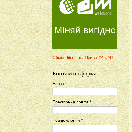
Міняй вигідно
Обмін Bitcoin на Приват24 UAH
Контактна форма
Назва
Електронна пошта
*
Повідомлення
*