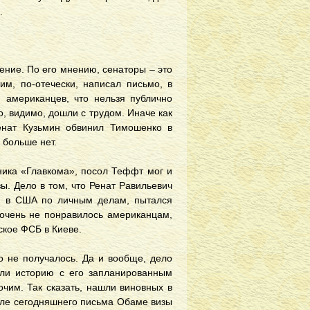
.
ение. По его мнению, сенаторы – это
им, по-отечески, написал письмо, в
 американцев, что нельзя публично
о, видимо, дошли с трудом. Иначе как
нат Кузьмин обвинил Тимошенко в
 больше нет.
чника «Главкома», посол Теффт мог и
ы. Дело в том, что Ренат Равильевич
ая в США по личным делам, пытался
 очень не понравилось американцам,
ское ФСБ в Киеве.
го не получалось. Да и вообще, дело
али историю с его запланированным
чим. Так сказать, нашли виновных в
осле сегодняшнего письма Обаме визы