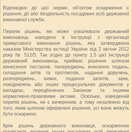
Відповідно до цієї норми, об’єктом оскарження є
рішення, дії або бездіяльність посадових осіб державної
виконавчої служби.
Перелік рішень, які може ухвалювати державний
виконавець наведено в Інструкції з організації
примусового виконання рішень, яка затверджена
наказом Міністерства юстиції України від 2 квітня 2012
року № 512/5. Так згідно до пункту 1.5 цієї Інструкції
державний виконавець приймає рішення шляхом
винесення постанов, попереджень, внесення подань,
складання актів та протоколів, надання доручень,
розпоряджень, вимог, подання запитів, заяв,
повідомлень або інших процесуальних документів у
випадках, передбачених Законом та іншими
нормативно-правовими актами. Оскільки, наведений
перелік рішень, не є вичерпним, а тому незалежно від
того, яким шляхом оформлені рішення, усі вони можуть
бути оскаржені.
Крім рішень державного виконавця, оскарженню
підлягають рішення інших посадових осіб державної