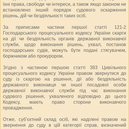
їхні права, свободи чи інтереси, а також якщо законом не
встановлено інший порядок судового оскарження
рішень, дій чи бездіяльності таких осіб.
За приписами частини першої статті 121-2
Господарського процесуального кодексу України скарги
на дії чи бездіяльність органів державної виконавчої
служби, щодо виконання рішень, ухвал, постанов
господарських судів, можуть бути подані стягувачем,
боржником або прокурором.
Згідно з частиною першою статті 383 Цивільного
процесуального кодексу України правом звернутися до
суду із скаргою на рішення, дії або бездіяльність
державного виконавця чи іншої посадової особи
державної виконавчої служби під час виконання
судового рішення, ухваленого відповідно до цього
Кодексу, мають право сторони виконавчого
провадження.
Отже, суб’єктний склад осіб, які наділені правом на
звернення до суду в цій категорії справ, визначений