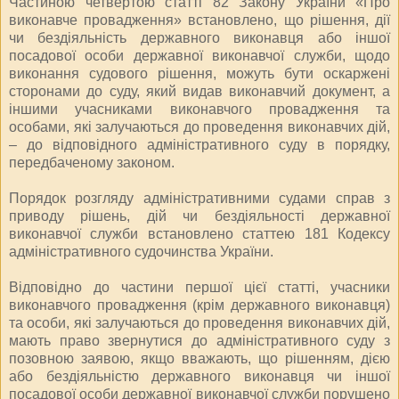
Частиною четвертою статті 82 Закону України «Про
виконавче провадження» встановлено, що рішення, дії
чи бездіяльність державного виконавця або іншої
посадової особи державної виконавчої служби, щодо
виконання судового рішення, можуть бути оскаржені
сторонами до суду, який видав виконавчий документ, а
іншими учасниками виконавчого провадження та
особами, які залучаються до проведення виконавчих дій,
– до відповідного адміністративного суду в порядку,
передбаченому законом.
Порядок розгляду адміністративними судами справ з
приводу рішень, дій чи бездіяльності державної
виконавчої служби встановлено статтею 181 Кодексу
адміністративного судочинства України.
Відповідно до частини першої цієї статті, учасники
виконавчого провадження (крім державного виконавця)
та особи, які залучаються до проведення виконавчих дій,
мають право звернутися до адміністративного суду з
позовною заявою, якщо вважають, що рішенням, дією
або бездіяльністю державного виконавця чи іншої
посадової особи державної виконавчої служби порушено