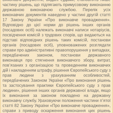
частину рішень, що підлягають примусовому виконанню
державною виконавчою службою. Перелік усіх
виконавчих документів наведено у частині другій статті
17 Закону України «Про виконавче провадження».
Відповідно до цієї норми до рішень інших органів
(посадових осіб) належать виконавчі написи нотаріусів,
посвідчення комісій з трудових спорів, що видаються на
підставі відповідних рішень таких комісій, постанови
органів (посадових осіб), уповноважених розглядати
справи про адміністративні правопорушення у випадках,
передбачених законом, постанови державного
виконавця про стягнення виконавчого збору, витрат,
пов’язаних з організацією та проведенням виконавчих
дій і накладенням штрафу, рішення Європейського суду з
прав людини з урахуванням особливостей,
передбачених Законом України «Про виконання рішень
та застосування практики Європейського суду з прав
людини», рішення інших органів державної влади, якщо
їх виконання за законом покладено на державну
виконавчу службу. Ураховуючи положення частини п’ятої
статті 82 Закону України «Про виконавче провадження»,
справи з приводу оскарження виконання цих рішень