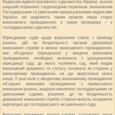
Кодексом адміністративного судочинства України, значно
ширший порівняно з відповідним переліком, визначеним
Господарським та Цивільним процесуальними кодексами
України, які наділяють таким правом лише сторін
виконавчого провадження, а також прокурора – у
господарському судочинстві.
Юрисдикцію судів щодо вирішення справ з приводу
рішень, дій чи бездіяльності органів державної
виконавчої служби в межах виконавчого провадження,
яке об’єднано (приєднано) у зведене виконавче
провадження, необхідно визначати з урахуванням
юрисдикції суду, до якого належить суд, який видав
виконавчий документ, та статусу позивача як сторони у
виконавчому провадженні, на що зверталася увага
вище. У разі коли у зведеному виконавчому провадженні
об’єднані виконавчі провадження з примусового
виконання рішень, виданих виключно господарськими чи
цивільними судами, рішення, дії чи бездіяльність
державної виконавчої служби сторони можуть оскаржити
відповідно до господарського чи цивільного суду.
Виконавчі документи, видані судами, становлять лише