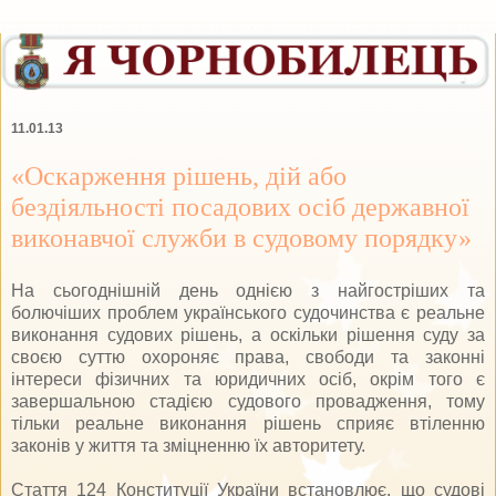
11.01.13
«Оскарження рішень, дій або
бездіяльності посадових осіб державної
виконавчої служби в судовому порядку»
На сьогоднішній день однією з найгостріших та
болючіших проблем українського судочинства є реальне
виконання судових рішень, а оскільки рішення суду за
своєю суттю охороняє права, свободи та законні
інтереси фізичних та юридичних осіб, окрім того є
завершальною стадією судового провадження, тому
тільки реальне виконання рішень сприяє втіленню
законів у життя та зміцненню їх авторитету.
Стаття 124 Конституції України встановлює, що судові