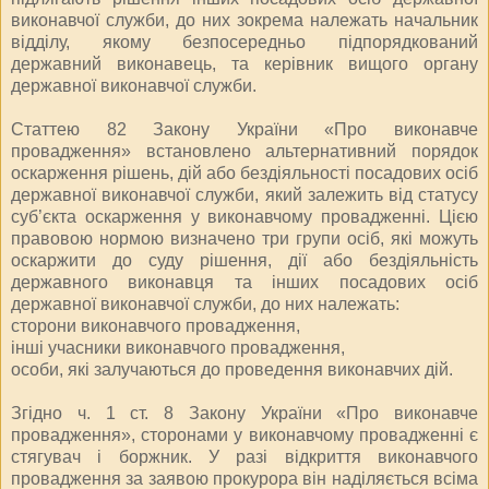
виконавчої служби, до них зокрема належать начальник
відділу, якому безпосередньо підпорядкований
державний виконавець, та керівник вищого органу
державної виконавчої служби.
Статтею 82 Закону України «Про виконавче
провадження» встановлено альтернативний порядок
оскарження рішень, дій або бездіяльності посадових осіб
державної виконавчої служби, який залежить від статусу
суб’єкта оскарження у виконавчому провадженні. Цією
правовою нормою визначено три групи осіб, які можуть
оскаржити до суду рішення, дії або бездіяльність
державного виконавця та інших посадових осіб
державної виконавчої служби, до них належать:
сторони виконавчого провадження,
інші учасники виконавчого провадження,
особи, які залучаються до проведення виконавчих дій.
Згідно ч. 1 ст. 8 Закону України «Про виконавче
провадження», сторонами у виконавчому провадженні є
стягувач і боржник. У разі відкриття виконавчого
провадження за заявою прокурора він наділяється всіма