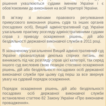
рішення ухвалюються судами іменем України і є
обов'язковими до виконання на всій території України.
В зв’язку зі змінами правового регулювання
примусового виконання рішень судів та інших органів
(посадових осіб), Вищий адміністративний суд України
узагальнив практику розгляду адміністративними судами
справ з приводу оскарження рішень, дій або
бездіяльності державної виконавчої служби в 2011 році.
В зазначеному узагальненні Вищий адміністративний суд
України проаналізував декілька спірних питань, які
виникають під час розгляду справ цієї категорії, так серед
іншого суд висловив свою позицію стосовно оскарження
рішень, дій або бездіяльності посадових осіб державної
виконавчої служби при цьому суд перш за все звернув
увагу на судовий порядок оскарження.
Порядок оскарження рішень, дій або бездіяльності
посадових осіб державної виконавчої служби
встановлено статтею 82 Закону України «Про виконавче
провадження».