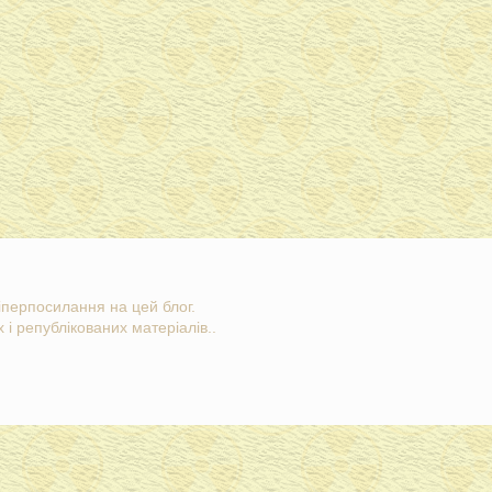
гіперпосилання на цей блог.
 і републікованих матеріалів..