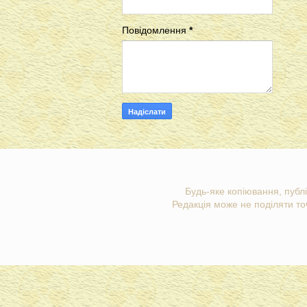
Повідомлення
*
Будь-яке копіювання, публі
Редакція може не поділяти точ