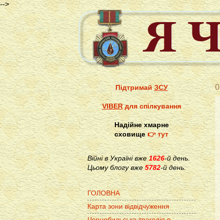
-->
0
Підтримай
ЗСУ
VIBER
для спілкування
Надійне хмарне
сховище
👉 тут
Війні в Україні вже
1626
-й день.
Цьому блогу вже
5782
-й день.
ГОЛОВНА
Карта зони відвідчуження
Чорнобильська трагедія в