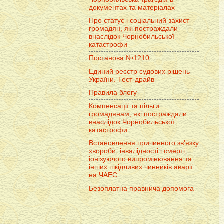
документах та матеріалах
Про статус і соціальний захист
громадян, які постраждали
внаслідок Чорнобильської
катастрофи
Постанова №1210
Единий реєстр судових рішень
України. Тест-драйв
Правила блогу
Компенсації та пільги
громадянам, які постраждали
внаслідок Чорнобильської
катастрофи
Встановлення причинного зв'язку
хвороби, інвалідності і смерті,
іонізуючого випромінювання та
інших шкідливих чинників аварії
на ЧАЕС
Безоплатна правнича допомога