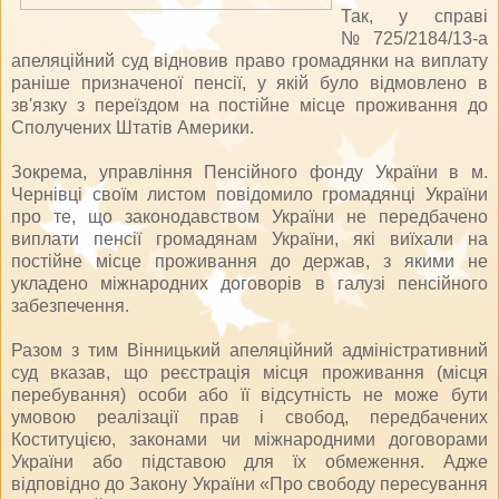
Так, у справі
№725/2184/13-а
апеляційний суд відновив право громадянки на виплату
раніше призначеної пенсії, у якій було відмовлено в
зв'язку з переїздом на постійне місце проживання до
Сполучених Штатів Америки.
Зокрема, управління Пенсійного фонду України в м.
Чернівці своїм листом повідомило громадянці України
про те, що законодавством України не передбачено
виплати пенсії громадянам України, які виїхали на
постійне місце проживання до держав, з якими не
укладено міжнародних договорів в галузі пенсійного
забезпечення.
Разом з тим Вінницький апеляційний адміністративний
суд вказав, що реєстрація місця проживання (місця
перебування) особи або її відсутність не може бути
умовою реалізації прав і свобод, передбачених
Коституцією, законами чи міжнародними договорами
України або підставою для їх обмеження. Адже
відповідно до Закону України «Про свободу пересування