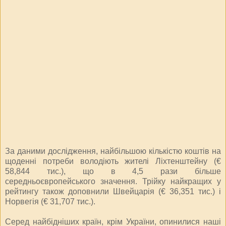
За даними дослідження, найбільшою кількістю коштів на
щоденні потреби володіють жителі Ліхтенштейну (€
58,844 тис.), що в 4,5 рази більше
середньоєвропейського значення. Трійку найкращих у
рейтингу також доповнили Швейцарія (€ 36,351 тис.) і
Норвегія (€ 31,707 тис.).
Серед найбідніших країн, крім України, опинилися наші