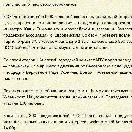
при участии 5 тыс. своих сторонников.
КГО “Батькивщина” в 9.00 колонной своих представителей отпра
целью провести там мероприятие в поддержку законопроектов
министра Юлии Тимошенко и европейской интеграции. Заявлен
поддержку ассоциации с Европейским Союзом проведет возле 
партия Украины”, в котором заявлено 1 тыс. человек. Еще 350 с
ВО “Свобода”, которая организует там пикетирование.
Со своей стороны Киевский городской комитет КПУ подал заявк
— социализм”, с маршрутом движения от Бессарабской площади 
площадь к Верховной Раде Украины. Время проведения акции:
тыс. человек.
Пикетирование с требованием запретить Коммунистическую 
Украинских Националистов возле Администрации Президента У
участие 100 человек.
Кроме того, 300 представителей РГО “Право народа” придут 
митинге с целью защиты прав и интересов избирателей Киевско
14.00).