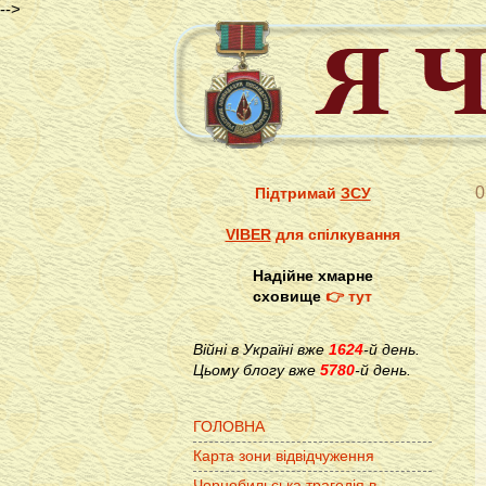
-->
0
Підтримай
ЗСУ
VIBER
для спілкування
Надійне хмарне
сховище
👉 тут
Війні в Україні вже
1624
-й день.
Цьому блогу вже
5780
-й день.
ГОЛОВНА
Карта зони відвідчуження
Чорнобильська трагедія в