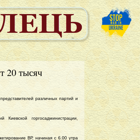
т 20 тысяч
 представителей различных партий и
й Киевской горгосадминистрации,
етирование ВР, начиная с 6.00 утра