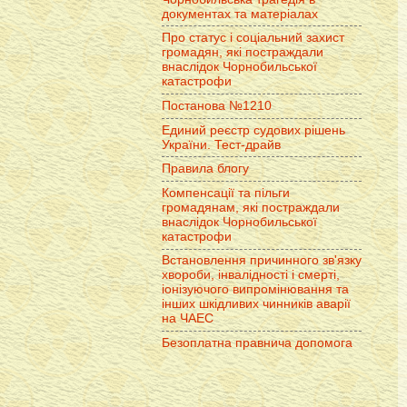
документах та матеріалах
Про статус і соціальний захист
громадян, які постраждали
внаслідок Чорнобильської
катастрофи
Постанова №1210
Единий реєстр судових рішень
України. Тест-драйв
Правила блогу
Компенсації та пільги
громадянам, які постраждали
внаслідок Чорнобильської
катастрофи
Встановлення причинного зв'язку
хвороби, інвалідності і смерті,
іонізуючого випромінювання та
інших шкідливих чинників аварії
на ЧАЕС
Безоплатна правнича допомога