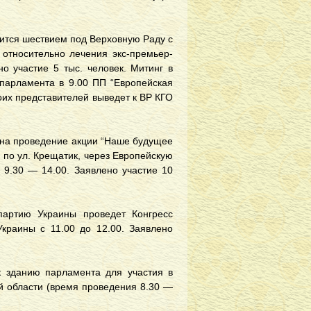
вится шествием под Верховную Раду с
 относительно лечения экс-премьер-
о участие 5 тыс. человек. Митинг в
парламента в 9.00 ПП “Европейская
воих представителей выведет к ВР КГО
у на проведение акции “Наше будущее
по ул. Крещатик, через Европейскую
 9.30 — 14.00. Заявлено участие 10
партию Украины проведет Конгресс
краины с 11.00 до 12.00. Заявлено
к зданию парламента для участия в
й области (время проведения 8.30 —