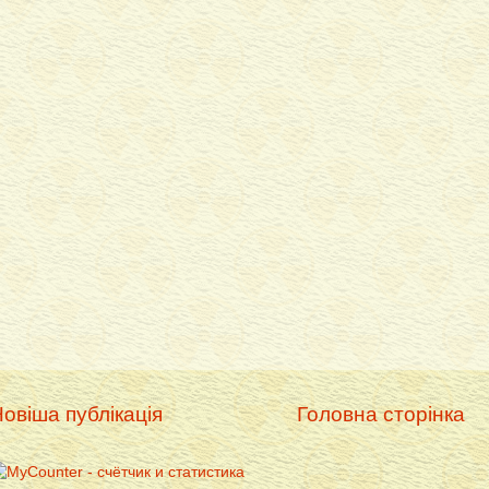
овіша публікація
Головна сторінка