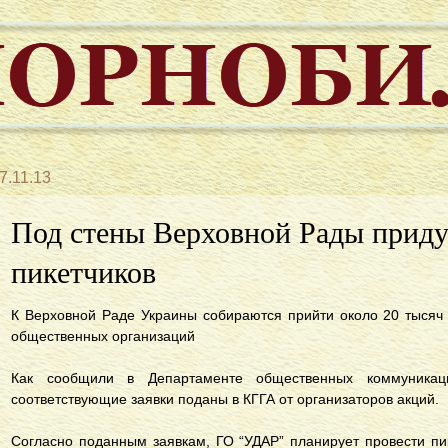
7.11.13
Под стены Верховной Рады приду
пикетчиков
К Верховной Раде Украины собираются прийти около 20 тысяч
общественных организаций
Как сообщили в Департаменте общественных коммуникаци
соответствующие заявки поданы в КГГА от организаторов акций.
Согласно поданным заявкам, ГО “УДАР” планирует провести пик