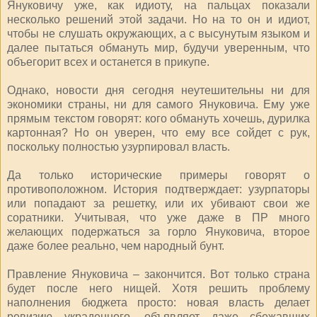
Януковичу уже, как идиоту, на пальцах показали
несколько решений этой задачи. Но на то он и идиот,
чтобы не слушать окружающих, а с высунутым языком и
далее пытаться обмануть мир, будучи уверенным, что
объегорит всех и останется в прикупе.
Однако, новости дня сегодня неутешительны ни для
экономики страны, ни для самого Януковича. Ему уже
прямым текстом говорят: кого обмануть хочешь, дурилка
картонная? Но он уверен, что ему все сойдет с рук,
поскольку полностью узурпировал власть.
Да только исторические примеры говорят о
противоположном. История подтверждает: узурпаторы
или попадают за решетку, или их убивают свои же
соратники. Учитывая, что уже даже в ПР много
желающих подержаться за горло Януковича, второе
даже более реально, чем народный бунт.
Правление Януковича – закончится. Вот только страна
будет после него нищей. Хотя решить проблему
наполнения бюджета просто: новая власть делает
ревизию украденного, объявляет даже сбежавших