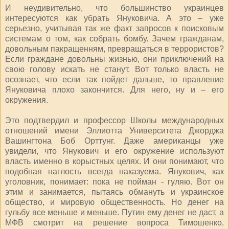
И неудивительно, что большинство украинцев
интересуются как убрать Януковича. А это – уже
серьезно, учитывая так же факт запросов к поисковым
системам о том, как собрать бомбу. Зачем гражданам,
довольным пакращенням, превращаться в террористов?
Если граждане довольны жизнью, они приключений на
свою голову искать не станут. Вот только власть не
осознает, что если так пойдет дальше, то правление
Януковича плохо закончится. Для него, ну и – его
окружения.
Это подтвердил и профессор Школы международных
отношений имени Эллиотта Университета Джорджа
Вашингтона Боб Орттунг. Даже американцы уже
увидели, что Янукович и его окружение используют
власть именно в корыстных целях. И они понимают, что
подобная наглость всегда наказуема. Янукович, как
уголовник, понимает: пока не пойман - гуляю. Вот он
этим и занимается, пытаясь обмануть и украинское
общество, и мировую общественность. Но денег на
гульбу все меньше и меньше. Путин ему денег не даст, а
МФВ смотрит на решение вопроса Тимошенко.