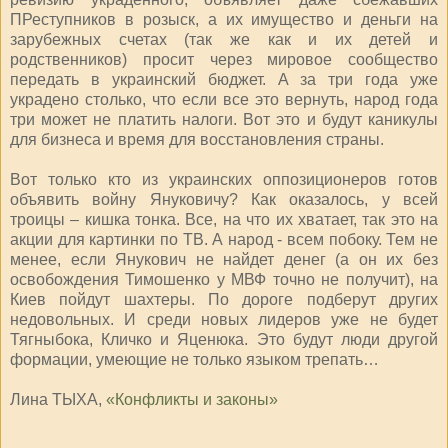
ПРеступников в розыск, а их имущество и деньги на
зарубежных счетах (так же как и их детей и
родственников) просит через мировое сообщество
передать в украинский бюджет. А за три года уже
украдено столько, что если все это вернуть, народ года
три может не платить налоги. Вот это и будут каникулы
для бизнеса и время для восстановления страны.
Вот только кто из украинских оппозиционеров готов
объявить войну Януковичу? Как оказалось, у всей
троицы – кишка тонка. Все, на что их хватает, так это на
акции для картинки по ТВ. А народ - всем побоку. Тем не
менее, если Янукович не найдет денег (а он их без
освобождения Тимошенко у МВФ точно не получит), на
Киев пойдут шахтеры. По дороге подберут других
недовольных. И среди новых лидеров уже не будет
Тягныбока, Кличко и Яценюка. Это будут люди другой
формации, умеющие не только языком трепать…
Лина ТЫХА,
«Конфликты и законы»