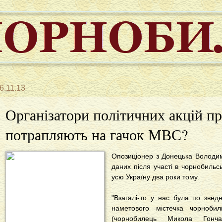
6.11.13
Організатори політичних акцій п
потрапляють на гачок МВС?
Опозиціонер з Донецька Володим
даних після участі в чорнобильсь
усю Україну два роки тому.
"Взагалі-то у нас була по звед
наметового містечка чорноби
(чорнобилець Микола Гон