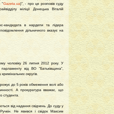
 "
Gazeta.ua
)", - про це розповів суду
айвідділу міліції Донецька Віталій
кс-кандидата в нардепи та лідера
повідомлення дільничного вказує на
ому чоловіку 26 липня 2012 року. У
парламенту від ВО "Батьківщина",
 кримінальних округів.
грожує до 5 років обмеження волі або
винності. А прокуратура вважає, що
го студента.
ться від надання свідчень. До суду у
Ручкін. Не явився і свідок Максим