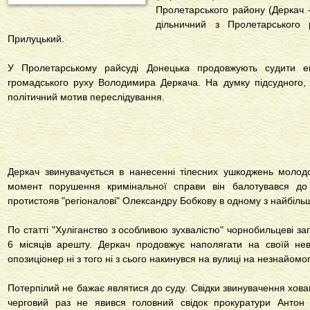
Пролетарського району (Деркач -
дільничний з Пролетарського р
Прилуцький.
У Пролетарському райсуді Донецька продовжують судити е
громадського руху Володимира Деркача. На думку підсудного, 
політичний мотив переслідування.
Деркач звинувачується в нанесенні тілесних ушкоджень молод
момент порушення кримінальної справи він балотувався до 
протистояв "регіоналові" Олександру Бобкову в одному з найбільш
По статті "Хуліганство з особливою зухвалістю" чорнобильцеві за
6 місяців арешту. Деркач продовжує наполягати на своїй не
опозиціонер ні з того ні з сього накинувся на вулиці на незнайомо
Потерпілий не бажає являтися до суду. Свідки звинувачення ховаю
черговий раз не явився головний свідок прокуратури Антон 