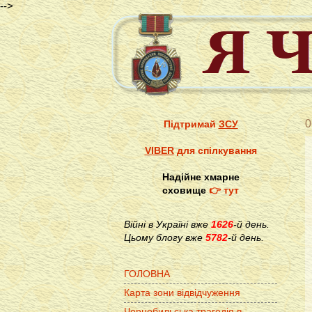
-->
0
Підтримай
ЗСУ
VIBER
для спілкування
Надійне хмарне
сховище
👉 тут
Війні в Україні вже
1626
-й день.
Цьому блогу вже
5782
-й день.
ГОЛОВНА
Карта зони відвідчуження
Чорнобильська трагедія в