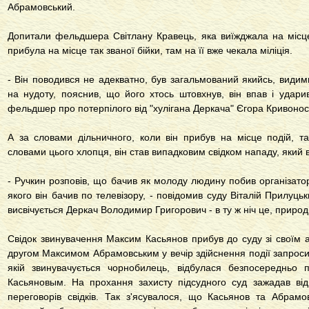
Абрамовський.
Допитали фельдшера Світлану Кравець, яка виїжджала на місце 
прибула на місце так званої бійки, там на її вже чекала міліція.
- Він поводився не адекватно, був загальмований якийсь, види
на нудоту, пояснив, що його хтось штовхнув, він впав і удар
фельдшер про потерпілого від "хулігана Деркача" Єгора Кривонос
А за словами дільничного, коли він прибув на місце подій, т
словами цього хлопця, він став випадковим свідком нападу, який 
- Ручкин розповів, що бачив як молоду людину побив організато
якого він бачив по телевізору, - повідомив суду Віталій Прилуць
висвічується Деркач Володимир Григорович - в ту ж ніч це, природ
Свідок звинувачення Максим Касьянов прибув до суду зі своїм 
другом Максимом Абрамовським у вечір здійснення події запросил
якій звинувачується чорнобилець, відбулася безпосередньо 
Касьяновым. На прохання захисту підсудного суд зажадав ві
переговорів свідків. Так з'ясувалося, що Касьянов та Абрамо