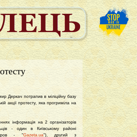
ротесту
ир Деркач потрапив в міліційну базу
кій акції протесту, яка прогриміла на
еннях інформація на 2 організаторів
льців - один в Київському районі
чаров - "
Gazeta.ua
"), другий з