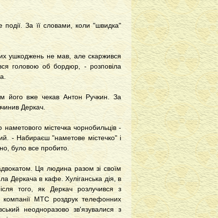
події. За її словами, коли "швидка"
мих ушкоджень не мав, але скаржився
ився головою об бордюр, - розповіла
а.
ам його вже чекав Антон Ручкин. За
вчинив Деркач.
р наметового містечка чорнобильців -
кий. - Набираєш "наметове містечко" і
но, було все пробито.
адвокатом. Ця людина разом зі своїм
а Деркача в кафе. Хуліганська дія, в
після того, як Деркач розлучився з
д компанії МТС роздрук телефонних
вський неодноразово зв'язувалися з