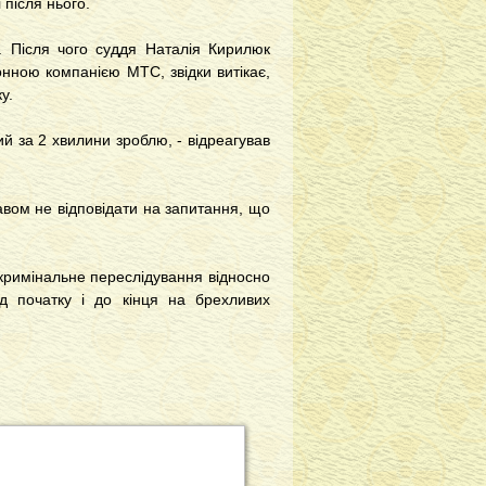
 після нього.
. Після чого суддя Наталія Кирилюк
нною компанією МТС, звідки витікає,
у.
й за 2 хвилини зроблю, - відреагував
авом не відповідати на запитання, що
 кримінальне переслідування відносно
д початку і до кінця на брехливих