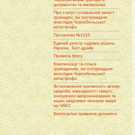
документах та матеріалах
Про статус і соціальний захист
громадян, які постраждали
внаслідок Чорнобильської
катастрофи
Постанова №1210
Единий реєстр судових рішень
України. Тест-драйв
Правила блогу
Компенсації та пільги
громадянам, які постраждали
внаслідок Чорнобильської
катастрофи
Встановлення причинного зв'язку
хвороби, інвалідності і смерті,
іонізуючого випромінювання та
інших шкідливих чинників аварії
на ЧАЕС
Безоплатна правнича допомога