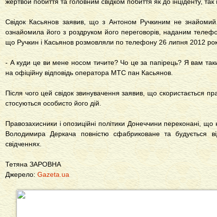
жертвой побиття та головним свідком побиття як до інціденту, так і
Свідок Касьянов заявив, що з Антоном Ручкиним не знайомий
ознайомила його з роздруком його переговорів, наданим телефо
що Ручкин і Касьянов розмовляли по телефону 26 липня 2012 рок
- А куди це ви мене носом тичите? Чо це за папірець? Я вам таки
на офіційну відповідь оператора МТС пан Касьянов.
Після чого цей свідок звинувачення заявив, що скористається пр
стосуються особисто його дій.
Правозахисники і опозиційні політики Донеччини переконані, що
Володимира Деркача повністю сфабриковане та будується ві
свідченнях.
Тетяна ЗАРОВНА
Джерело:
Gazeta.ua