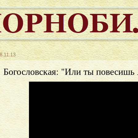
8.11.13
Богословская: "Или ты повесишь 