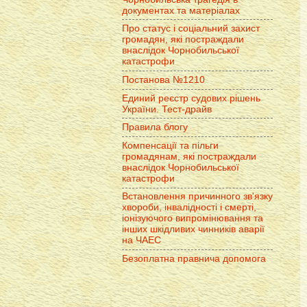
документах та матеріалах
Про статус і соціальний захист
громадян, які постраждали
внаслідок Чорнобильської
катастрофи
Постанова №1210
Единий реєстр судових рішень
України. Тест-драйв
Правила блогу
Компенсації та пільги
громадянам, які постраждали
внаслідок Чорнобильської
катастрофи
Встановлення причинного зв'язку
хвороби, інвалідності і смерті,
іонізуючого випромінювання та
інших шкідливих чинників аварії
на ЧАЕС
Безоплатна правнича допомога