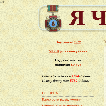
-->
0
Підтримай
ЗСУ
VIBER
для спілкування
Надійне хмарне
сховище
👉 тут
Війні в Україні вже
1624
-й день.
Цьому блогу вже
5780
-й день.
ГОЛОВНА
Карта зони відвідчуження
Чорнобильська трагедія в