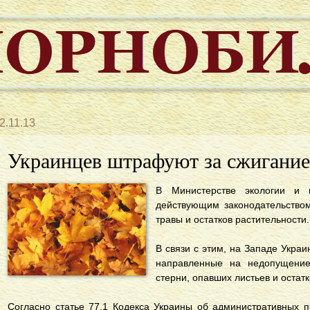
2.11.13
Украинцев штрафуют за сжигание
В Министерстве экологии и 
действующим законодательством
травы и остатков растительности.
В связи с этим, на Западе Укра
направленные на недопущение
стерни, опавших листьев и остатк
Согласно статье 77.1 Кодекса Украины об административных 