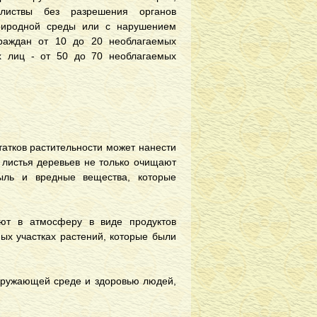
листвы без разрешения органов
природной среды или с нарушением
раждан от 10 до 20 необлагаемых
х лиц - от 50 до 70 необлагаемых
татков растительности может нанести
 листья деревьев не только очищают
ыль и вредные вещества, которые
ают в атмосферу в виде продуктов
ых участках растений, которые были
окружающей среде и здоровью людей,