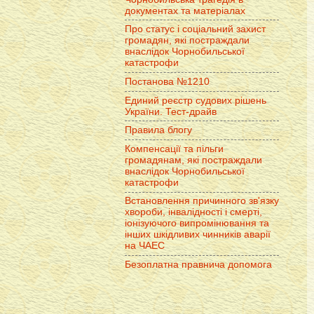
документах та матеріалах
Про статус і соціальний захист
громадян, які постраждали
внаслідок Чорнобильської
катастрофи
Постанова №1210
Единий реєстр судових рішень
України. Тест-драйв
Правила блогу
Компенсації та пільги
громадянам, які постраждали
внаслідок Чорнобильської
катастрофи
Встановлення причинного зв'язку
хвороби, інвалідності і смерті,
іонізуючого випромінювання та
інших шкідливих чинників аварії
на ЧАЕС
Безоплатна правнича допомога