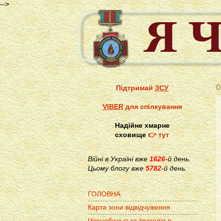
-->
0
Підтримай
ЗСУ
VIBER
для спілкування
Надійне хмарне
сховище
👉 тут
Війні в Україні вже
1626
-й день.
Цьому блогу вже
5782
-й день.
ГОЛОВНА
Карта зони відвідчуження
Чорнобильська трагедія в