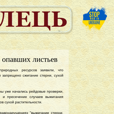
 опавших листьев
природных ресурсов заявили, что
 запрещено сжигание стерни, сухой
ины уже начались рейдовые проверки,
 и пресечение случаев выжигания
ов сухой растительности.
правонарушениях "выжигание стерни,