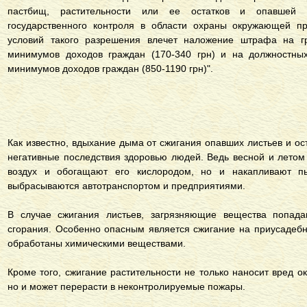
пастбищ, растительности или ее остатков и опавшей 
государственного контроля в области охраны окружающей 
условий такого разрешения влечет наложение штрафа на г
минимумов доходов граждан (170-340 грн) и на должностны
минимумов доходов граждан (850-1190 грн)".
Как известно, вдыхание дыма от сжигания опавших листьев и ос
негативные последствия здоровью людей. Ведь весной и летом
воздух и обогащают его кислородом, но и накапливают п
выбрасываются автотранспортом и предприятиями.
В случае сжигания листьев, загрязняющие вещества попад
сгорания. Особенно опасным является сжигание на приусадебн
обработаны химическими веществами.
Кроме того, сжигание растительности не только наносит вред 
но и может перерасти в неконтролируемые пожары.