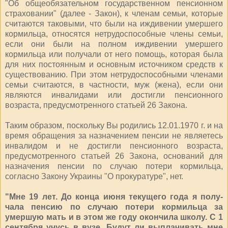
"Об общеобязатель­ном государственном пенсионном
страховании" (далее - Закон), к чле­нам семьи, которые
считаются тако­выми, что были на иждивении умер­шего
кормильца, относятся нетру­доспособные члены семьи,
если они были на полном иждивении умершего
кормильца или получали от него помощь, которая была
для них постоянным и основным источником средств к
существованию. При этом нетрудоспособными членами
семьи считаются, в частности, муж (жена), если они
являются инвалидами или достигли пенсионного
возраста, пред­усмотренного статьей 26 Закона.
Таким образом, поскольку Вы родились 12.01.1970 г. и на
время обращения за назначением пенсии не являетесь
инвалидом и не достигли пенсионного возраста,
предусмот­ренного статьей 26 Закона, оснований для
назначения пенсии по случаю потери кормильца,
согласно Закону Украины "О прокуратуре", нет.
"Мне 19 лет. До конца июня текущего года я полу­
чала пенсию по случаю потери кор­мильца за
умершую мать и в этом же году окончила школу. С 1
сентября учусь в вузе. Будут ли вы­плачивать мне