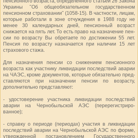
пенсионного возраста, определенного статьей 26 Зако­на
Украины "Об общеобязательном государственном
пенсионном стра­ховании" (1058-15). В частности, лицам,
которые работали в зоне отчуждения в 1988 году не
менее 30 календарных дней, пенсионный возраст
снижается на пять лет. То есть право на назначение пен­
сии по возрасту Вы обретаете по достижении 55 лет.
Пенсия по возра­сту назначается при наличии 15 лет
страхового стажа.
Для назначения пенсии со сниже­нием пенсионного
возраста как участнику ликвидации последст­вий аварии
на ЧАЭС, кроме документов, которые обязательно пред­
ставляются при назначении пенсии по возрасту,
дополнительно пред­ставляют:
- удостоверение участника ликви­дации последствий
аварии на Чер­нобыльской АЭС (перерегистриро­
ванное);
- справку о периоде (периодах) участия в ликвидации
последствий аварии на Чернобыльской АЭС по форме,
утвержденной постановлением Государственного