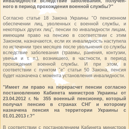
инвалидности вследствие заболевания, получен­
ного в период прохождения военной службы?"
Согласно статье 18 Закона Украины "О пенсионном
обеспечении лиц, уволенных с военной службы, и
некоторых других лиц", пенсии по инвалидности лицам,
имеющим право на пенсию в соответствии с этим
Законом, назначаются, если их инвалид­ность наступила
по истечении трех месяцев после увольнения со службы
вследствие заболевания (травмы, ранения, контузии,
увечья и т. п.), возникшего, в частности, в период
прохождения военной службы. И при этом, в
соответствии с пунктом "е" статьи 50 Закона, пенсия
будет назначена с момента установления инвалидности.
"Имеет ли пра­во на перерасчет пен­сии согласно
постановлению Ка­бинета министров Украины от
23.04.2012 г. № 355 военный пенсионер, который
получал пенсию в странах СНГ и которому
назначена пен­сия на территории Украины с
01.01.2013 г.?"
В соответствии с постановлением Кабинета министров