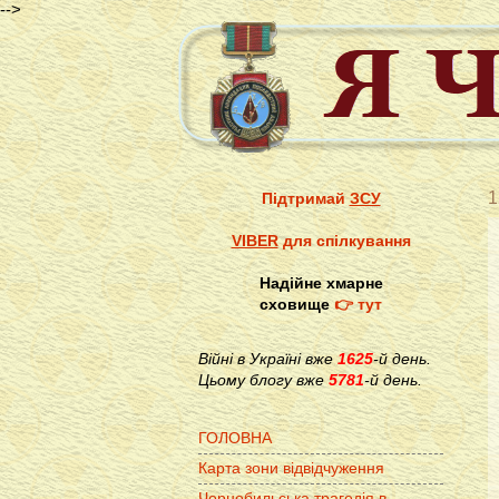
-->
1
Підтримай
ЗСУ
VIBER
для спілкування
Надійне хмарне
сховище
👉 тут
Війні в Україні вже
1625
-й день.
Цьому блогу вже
5781
-й день.
ГОЛОВНА
Карта зони відвідчуження
Чорнобильська трагедія в