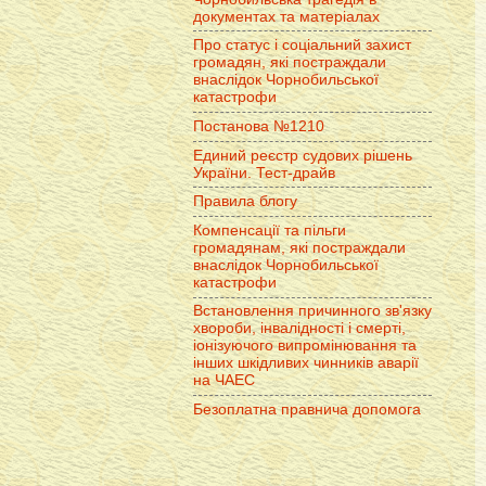
документах та матеріалах
Про статус і соціальний захист
громадян, які постраждали
внаслідок Чорнобильської
катастрофи
Постанова №1210
Единий реєстр судових рішень
України. Тест-драйв
Правила блогу
Компенсації та пільги
громадянам, які постраждали
внаслідок Чорнобильської
катастрофи
Встановлення причинного зв'язку
хвороби, інвалідності і смерті,
іонізуючого випромінювання та
інших шкідливих чинників аварії
на ЧАЕС
Безоплатна правнича допомога