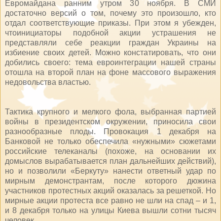
Евромайдана ранним утром 30 ноября. В СМИ
достаточно версий о том, почему это произошло, кто
отдал соответствующие приказы. При этом я убежден,
чтоинициаторы подобной акции устрашения не
представляли себе реакции граждан Украины на
избиение своих детей. Можно констатировать, что они
добились своего: тема евроинтеграции нашей страны
отошла на второй план на фоне массового выражения
недовольства властью.
Тактика крупного и мелкого фола, выбранная партией
войны в президентском окружении, приносила свои
разнообразные плоды. Провокация 1 декабря на
Банковой не только обеспечила «нужными» сюжетами
российские телеканалы (похоже, на основании их
домыслов вырабатывается план дальнейших действий),
но и позволили «Беркуту» нанести ответный удар по
мирным демонстрантам, после которого дюжина
участников протестных акций оказалась за решеткой. Но
мирные акции протеста все равно не шли на спад – и 1,
и 8 декабря только на улицы Киева вышли сотни тысяч
человек.