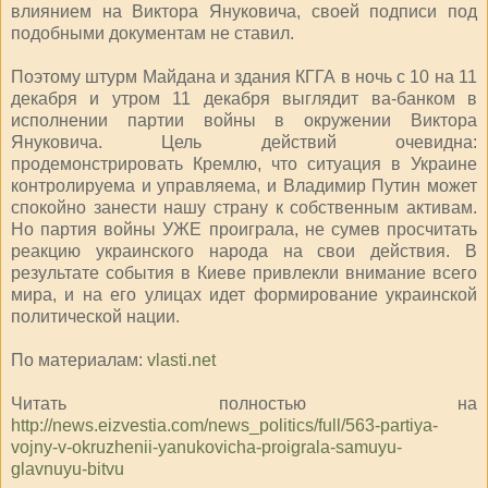
влиянием на Виктора Януковича, своей подписи под
подобными документам не ставил.
Поэтому штурм Майдана и здания КГГА в ночь с 10 на 11
декабря и утром 11 декабря выглядит ва-банком в
исполнении партии войны в окружении Виктора
Януковича. Цель действий очевидна:
продемонстрировать Кремлю, что ситуация в Украине
контролируема и управляема, и Владимир Путин может
спокойно занести нашу страну к собственным активам.
Но партия войны УЖЕ проиграла, не сумев просчитать
реакцию украинского народа на свои действия. В
результате события в Киеве привлекли внимание всего
мира, и на его улицах идет формирование украинской
политической нации.
По материалам:
vlasti.net
Читать полностью на
http://news.eizvestia.com/news_politics/full/563-partiya-
vojny-v-okruzhenii-yanukovicha-proigrala-samuyu-
glavnuyu-bitvu