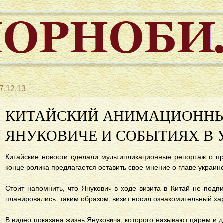
7.12.13
КИТАЙСКИЙ АНИМАЦИОННЫ
ЯНУКОВИЧЕ И СОБЫТИЯХ В 
Китайские новости сделали мультипликационные репортаж о пр
конце ролика предлагается оставить свое мнение о главе украинс
Стоит напомнить, что Янукович в ходе визита в Китай не подпис
планировались. таким образом, визит носил ознакомительный ха
В видео показана жизнь Януковича, которого называют царем и 