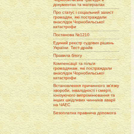
документах та матеріалах
Про статус і соціальний захист
громадян, які постраждали
внаслідок Чорнобильської
катастрофи
Постанова №1210
Единий реєстр судових рішень
України. Тест-драйв
Правила блогу
Компенсації та пільги
громадянам, які постраждали
внаслідок Чорнобильської
катастрофи
Встановлення причинного зв'язку
хвороби, інвалідності і смерті,
іонізуючого випромінювання та
інших шкідливих чинників аварії
на ЧАЕС
Безоплатна правнича допомога