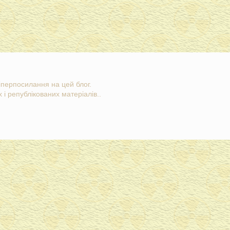
гіперпосилання на цей блог.
 і републікованих матеріалів..