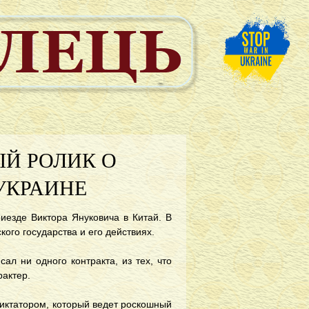
Й РОЛИК О
УКРАИНЕ
иезде Виктора Януковича в Китай. В
кого государства и его действиях.
ал ни одного контракта, из тех, что
рактер.
диктатором, который ведет роскошный