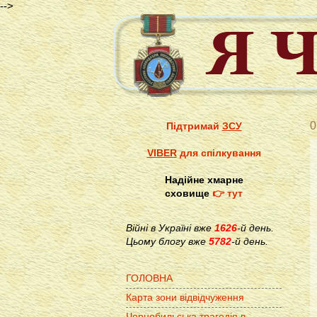
-->
0
Підтримай
ЗСУ
VIBER
для спілкування
Надійне хмарне
сховище
👉 тут
Війні в Україні вже
1626
-й день.
Цьому блогу вже
5782
-й день.
ГОЛОВНА
Карта зони відвідчуження
Чорнобильська трагедія в