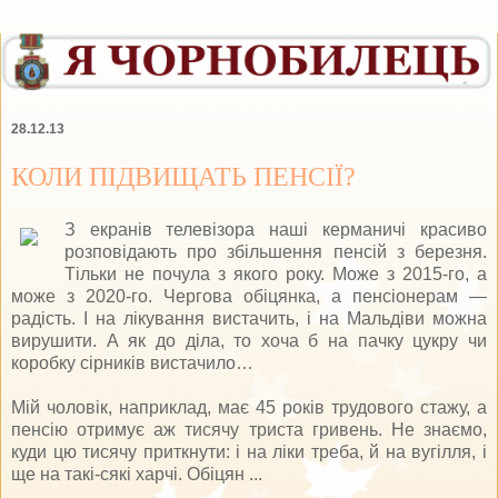
28.12.13
КОЛИ ПІДВИЩАТЬ ПЕНСІЇ?
З екранів телевізора наші керманичі красиво
розповідають про збільшення пенсій з березня.
Тільки не почула з якого року. Може з 2015-го, а
може з 2020-го. Чергова обіцянка, а пенсіонерам —
радість. І на лікування вистачить, і на Мальдіви можна
вирушити. А як до діла, то хоча б на пачку цукру чи
коробку сірників вистачило…
Мій чоловік, наприклад, має 45 років трудового стажу, а
пенсію отримує аж тисячу триста гривень. Не знаємо,
куди цю тисячу приткнути: і на ліки треба, й на вугілля, і
ще на такі-сякі харчі. Обіцян ...