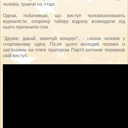
чоловік, граючи на гітарі.
Однак, побачивши, що виступ чоловіказнімають
журналісти, охоронці табору відразу жзажадали від
нього припинити спів.
"Друже, давай, закінчуй концерт", - сказав чоловік у
спортивному одязі. Після цього молодий чоловік із
зав'язаним на плечі прапором Партії регіонів перервав
свій виступ.