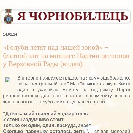
14.01.14
«Голуби летят над нашей зоной» –
блатной хит на митинге Партии регионов
у Верховной Рады (видео)
В інтернеті з'явилося відео, на якому відображено,
як на центральній алеї Маріїнського парку в Києві
один з учасників мітингу на підтримку Партії
регіонів виконує для своїх соратників знамениту пісню в
жанрі шансон - Голуби летят над нашей зоной.
"Даже самый главный надзиратель
У стены задумчиво стоит,
Только он один, один, паскуда, знает
Сколько пареньку осталось жить"
, - співав молодий