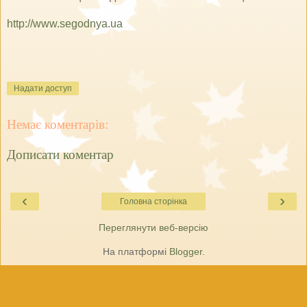
http://www.segodnya.ua
Надати доступ
Немає коментарів:
Дописати коментар
‹
›
Головна сторінка
Переглянути веб-версію
На платформі
Blogger
.