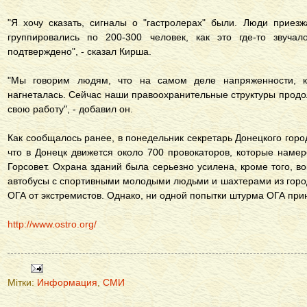
"Я хочу сказать, сигналы о "гастролерах" были. Люди приез
группировались по 200-300 человек, как это где-то звучал
подтверждено", - сказал Кирша.
"Мы говорим людям, что на самом деле напряженности, к
нагнеталась. Сейчас наши правоохранительные структуры прод
свою работу", - добавил он.
Как сообщалось ранее, в понедельник секретарь Донецкого город
что в Донецк движется около 700 провокаторов, которые нам
Горсовет. Охрана зданий была серьезно усилена, кроме того, во
автобусы с спортивными молодыми людьми и шахтерами из горо
ОГА от экстремистов. Однако, ни одной попытки штурма ОГА прин
http://www.ostro.org/
Мітки:
Информация
,
СМИ