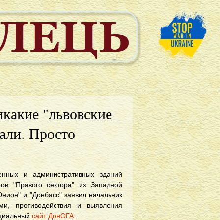
икакие "львовские
али. Просто
енных и административных зданий
ров "Правого сектора" из Западной
нион" и "Донбасс" заявил начальник
ми, противодействия и выявления
ициальный
сайт ДонОГА
.