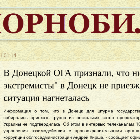
1.01.14
В Донецкой ОГА признали, что н
экстремисты" в Донецк не приезж
ситуация нагнеталась
Информация о том, что в Донецк для штурма государств
собирались приехать группа из нескольких сотен провокато
Украины не подтвердилась. Об этом в интервью телеканалам "Ю
управления взаимодействия с правоохранительными органа
коррупции облгосадминистрации Андрей Кирша, - сообщает оф