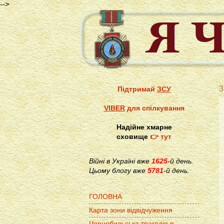
-->
3
Підтримай
ЗСУ
VIBER
для спілкування
Надійне хмарне
сховище
👉 тут
Війні в Україні вже
1625
-й день.
Цьому блогу вже
5781
-й день.
ГОЛОВНА
Карта зони відвідчуження
Чорнобильська трагедія в