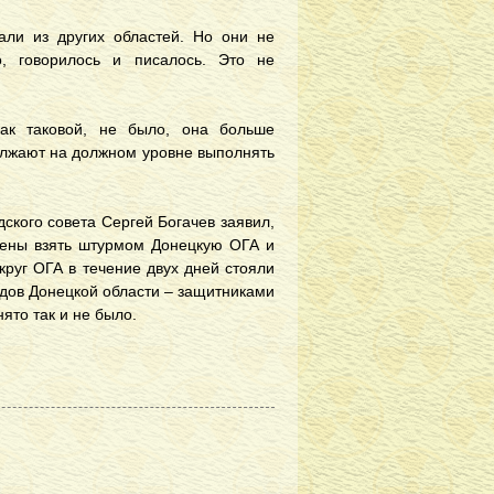
жали из других областей. Но они не
о, говорилось и писалось. Это не
ак таковой, не было, она больше
олжают на должном уровне выполнять
ского совета Сергей Богачев заявил,
ерены взять штурмом Донецкую ОГА и
круг ОГА в течение двух дней стояли
дов Донецкой области – защитниками
ято так и не было.