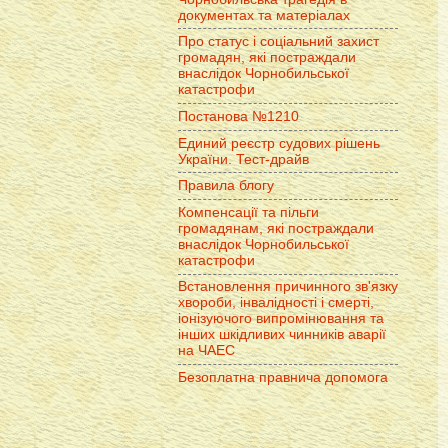
документах та матеріалах
Про статус і соціальний захист
громадян, які постраждали
внаслідок Чорнобильської
катастрофи
Постанова №1210
Единий реєстр судових рішень
України. Тест-драйв
Правила блогу
Компенсації та пільги
громадянам, які постраждали
внаслідок Чорнобильської
катастрофи
Встановлення причинного зв'язку
хвороби, інвалідності і смерті,
іонізуючого випромінювання та
інших шкідливих чинників аварії
на ЧАЕС
Безоплатна правнича допомога