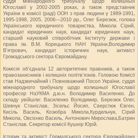
суддя міжнародного трибуналу щодо колишньої
Югославії у 2002-2005 роках, а також представник
України в комісії (раді) ООН з прав людини у 1989-1991,
1995-1998, 2005, 2006—2010 рр., Олег Березюк, голова
Українського юридичного товариства, Микола Сірий,
кандидат юридичних наук, кандидат юридичних наук,
старший науковий співробітник Інституту держави і
права ім. В.М. Корецького НАН України,Володимир
В'ятрович, кандидат історичних наук, активіст
Громадського сектора Євромайдану.
Комісія об’єднала 12 авторитетних правників, а також
правозахисників і колишніх політв’язнів. Головою Комісії
став Надзвичайний і Повноважний Посол України, суддя
міжнародного трибуналу щодо колишньої Югославії
професор НаУКМА д.ю.н. Володимир Василенко. До
складу увійшли: Василенко Володимир, Березюк Олег,
Шевчук Станіслав, Зісельс Йосип, Сверстюк Євген,
Кисіль Василь, Козюбра Микола,Курдельчук, Сірий
Микола, Овсієнко Василь, Антонович Мирослава,Батрин
Станіслав. Секретар комісії Кушнір Юрій.
Історик та активіст Громадського сектора Євромайдану