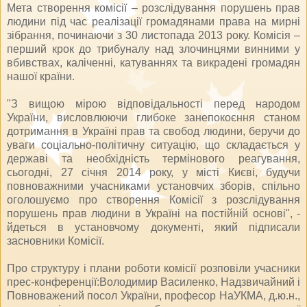
Мета створення комісії – розслідування порушень прав
людини під час реалізації громадянами права на мирні
зібрання, починаючи з 30 листопада 2013 року. Комісія –
перший крок до трибуналу над злочинцями винними у
вбивствах, каліченні, катуваннях та викрадені громадян
нашої країни.
"З вищою мірою відповідальності перед народом
України, висловлюючи глибоке занепокоєння станом
дотримання в Україні прав та свобод людини, беручи до
уваги соціально-політичну ситуацію, що складається у
державі та необхідність термінового реагування,
сьогодні, 27 січня 2014 року, у місті Києві, будучи
повноважними учасниками установчих зборів, спільно
оголошуємо про створення Комісії з розслідування
порушень прав людини в Україні на постійній основі", -
йдеться в установчому документі, який підписали
засновники Комісії.
Про структуру і плани роботи комісії розповіли учасники
прес-конференції:Володимир Василенко, Надзвичайний і
Повноважений посол України, професор НаУКМА, д.ю.н.,