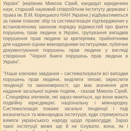
Україні" (керівник Микола Сірий, кандидат юридичних
наук, старший науковий співробітник Інституту держави і
права ім. В.М. Корецького НАН України.) відбуватиметься
за таким планом: збір та систематизація підтверджених у
встановленому законом порядку відомостей про факти
порушень прав людини в Україні, групування випадків
порушення прав людини за критеріями, прийнятними
для надання оцінки міжнародними інституціями, публічне
документування порушень прав людини у вигляді
створення "Чорної Книги порушень прав людини в
Україні".
"Наше ключове завдання – систематизувати всі випадки
порушень прав людини, виділити типові, окреслити
тенденції та закономірності, що має значення для
надання загальної оцінки подіям, - сказав Микола Сірий.
- Специфіка злочинів, які зараз чиняться, що вони мають
подвійну юрисдикцію: національну і міжнародну.
Систематизація покаже загальні тенденції і тоді
визначиться та міжнародна інституція, куди спрямуються
вимоги українського народу щодо правосуддя. Зараз
такої інституції може ще й не існувати, вона, як і