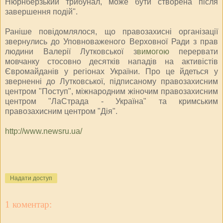
Нюрнберзький трибунал, може бути створена після
завершення подій".
Раніше повідомлялося, що правозахисні організації
звернулись до Уповноваженого Верховної Ради з прав
людини Валерії Лутковської з
вимогою
перервати
мовчанку стосовно десятків нападів на активістів
Євромайданів у регіонах України. Про це йдеться у
зверненні до Лутковської, підписаному правозахисним
центром "Поступ", міжнародним жіночим правозахисним
центром "ЛаСтрада - Україна" та кримським
правозахисним центром "Дія".
http://www.newsru.ua/
Надати доступ
1 коментар: