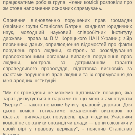
працюватиме робоча група. Члени комісії розповіли про
змістове наповнення основних спрямувань.
Сприяння відновленню порушених прав громадян
(керівник групи Станіслав Батрин, кандидат юридичних
наук, молодший науковий співробітник Інституту
держави і права ім. В.М. Корецького НАН України.): збір
первинних даних, оприлюднення відомостей про факти
порушень прав людини, контроль за розслідування
правоохоронними органами випадків порушення прав
людини, контроль за дотриманням гарантії
справедливого правосуддя, підготовка висновків за
фактами порушення прав людини та їх спрямування до
міжнародних інституцій.
"Ми як громадяни не можемо підтримати позицію, яка
зараз дискутується в парламенті, що можна амністувати
"Беркут" – такого не може бути у правовій державі. Для
цього комісія готуватиме незалежний висновок по
фактах і винуватцях порушень прав людини. Учасники
комісії не союзники опозиції чи влади — вони союзники у
своїй вірі у правову державу", - пояснив Станіслав
Батрин.