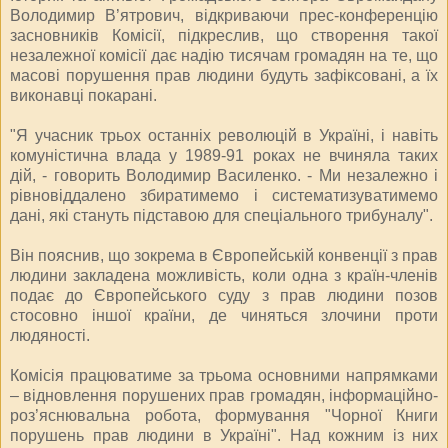
Володимир В’ятрович, відкриваючи прес-конференцію
засновників Комісії, підкреслив, що створення такої
незалежної комісії дає надію тисячам громадян на те, що
масові порушення прав людини будуть зафіксовані, а їх
виконавці покарані.
"Я учасник трьох останніх революцій в Україні, і навіть
комуністична влада у 1989-91 роках не вчиняла таких
дій, - говорить Володимир Василенко. - Ми незалежно і
рівновіддалено збиратимемо і систематизуватимемо
дані, які стануть підставою для спеціального трибуналу".
Він пояснив, що зокрема в Європейській конвенції з прав
людини закладена можливість, коли одна з країн-членів
подає до Європейського суду з прав людини позов
стосовно іншої країни, де чиняться злочини проти
людяності.
Комісія працюватиме за трьома основними напрямками
– відновлення порушених прав громадян, інформаційно-
роз’яснювальна робота, формування "Чорної Книги
порушень прав людини в Україні". Над кожним із них