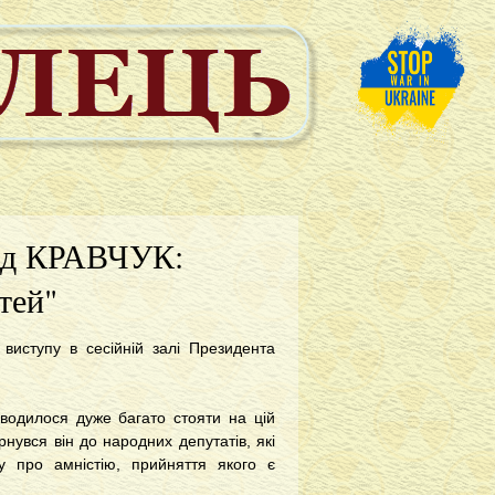
нід КРАВЧУК:
тей"
 виступу в сесійній залі Президента
оводилося дуже багато стояти на цій
нувся він до народних депутатів, які
у про амністію, прийняття якого є