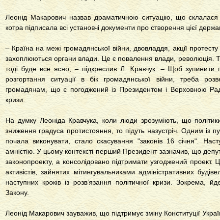
Леонід Макарович назвав драматичною ситуацію, що склалася 
котра підписала всі установчі документи про створення цієї держа
– Країна на межі громадянської війни, двовладдя, акції протест
захоплюються органи влади. Це є повалення влади, революція. Т
тоді буде все ясно, – підкреслив Л. Кравчук. – Щоб зупинити
розгортання ситуації в бік громадянської війни, треба роз
громадянам, що є погоджений із Президентом і Верховною Рад
кризи.
На думку Леоніда Кравчука, коли люди зрозуміють, що політик
зниження градуса протистояння, то підуть назустріч. Одним із п
почала виконувати, стало скасування "законів 16 січня". Нас
амністію. У цьому контексті перший Президент зазначив, що депута
законопроекту, а консолідовано підтримати узгоджений проект. 
активістів, зайнятих мітингувальниками адміністративних будіве
наступних кроків із розв’язання політичної кризи. Зокрема, 
Закону.
Леонід Макарович зауважив, що підтримує зміну Конституції Укра