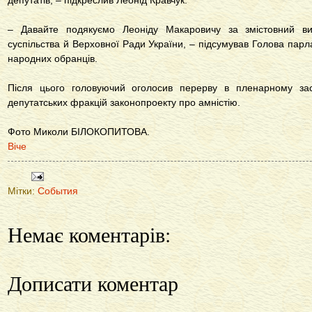
депутатів, – підкреслив Леонід Кравчук.
– Давайте подякуємо Леоніду Макаровичу за змістовний вис
суспільства й Верховної Ради України, – підсумував Голова пар
народних обранців.
Після цього головуючий оголосив перерву в пленарному зас
депутатських фракцій законопроекту про амністію.
Фото Миколи БІЛОКОПИТОВА.
Віче
Мітки:
События
Немає коментарів:
Дописати коментар