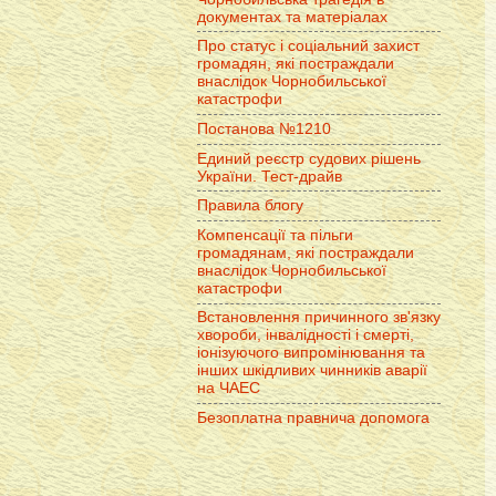
документах та матеріалах
Про статус і соціальний захист
громадян, які постраждали
внаслідок Чорнобильської
катастрофи
Постанова №1210
Единий реєстр судових рішень
України. Тест-драйв
Правила блогу
Компенсації та пільги
громадянам, які постраждали
внаслідок Чорнобильської
катастрофи
Встановлення причинного зв'язку
хвороби, інвалідності і смерті,
іонізуючого випромінювання та
інших шкідливих чинників аварії
на ЧАЕС
Безоплатна правнича допомога