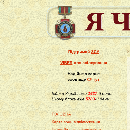
-->
2
Підтримай
ЗСУ
VIBER
для спілкування
Надійне хмарне
сховище
👉 тут
Війні в Україні вже
1627
-й день.
Цьому блогу вже
5783
-й день.
ГОЛОВНА
Карта зони відвідчуження
Чорнобильська трагедія в