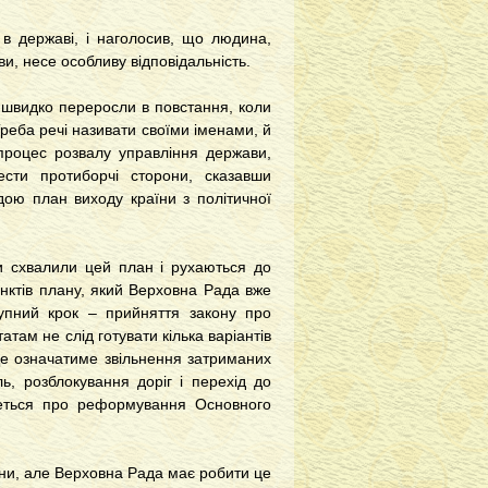
в державі, і наголосив, що людина,
ви, несе особливу відповідальність.
у швидко переросли в повстання, коли
реба речі називати своїми іменами, й
 процес розвалу управління держави,
вести протиборчі сторони, сказавши
ою план виходу країни з політичної
и схвалили цей план і рухаються до
унктів плану, який Верховна Рада вже
тупний крок – прийняття закону про
там не слід готувати кілька варіантів
Це означатиме звільнення затриманих
ль, розблокування доріг і перехід до
йдеться про реформування Основного
їни, але Верховна Рада має робити це