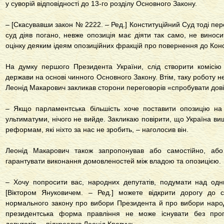
у суворій відповідності до 13-го розділу Основного Закону.
– [Скасувавши закон № 2222. – Ред.] Конституційний Суд тоді п
суд діяв погано, невже опозиція має діяти так само, не виноси
оцінку деяким ідеям опозиційних фракцій про повернення до Конст
На думку першого Президента України, слід створити комісі
держави на основі чинного Основного Закону. Втім, таку роботу не
Леонід Макарович закликав сторони переговорів «спробувати дов
– Якщо парламентська більшість хоче поставити опозицію на 
ультиматуми, нічого не вийде. Закликаю повірити, що Україна вища
реформам, які ніхто за нас не зробить, – наголосив він.
Леонід Макарович також запропонував або самостійно, аб
гарантувати виконання домовленостей між владою та опозицією.
– Хочу попросити вас, народних депутатів, подумати над одн
[Віктором Януковичем. – Ред.] можете відкрити дорогу до с
нормального закону про вибори Президента й про вибори народ
президентська форма правління не може існувати без проп