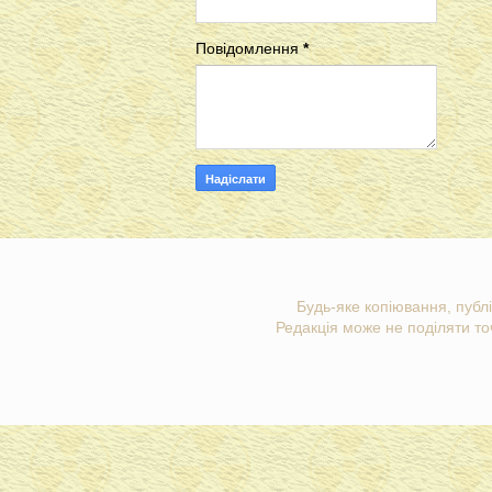
Повідомлення
*
Будь-яке копіювання, публі
Редакція може не поділяти точ