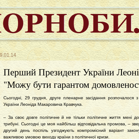
9.01.14
Перший Президент України Лео
"Можу бути гарантом домовленос
Сьогодні, 29 грудня, друге пленарне засідання розпочалося з
України Леоніда Макаровича Кравчука.
– За своє довге політичне й не тільки політичне життя мені д
трибуні. Сьогодні це моя найбільш відповідальна промова, – звер
другий день поспіль узгоджують компромісний варіант закон
важливою умовою виходу країни з політичної кризи.