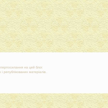
гіперпосилання на цей блог.
 і републікованих матеріалів..