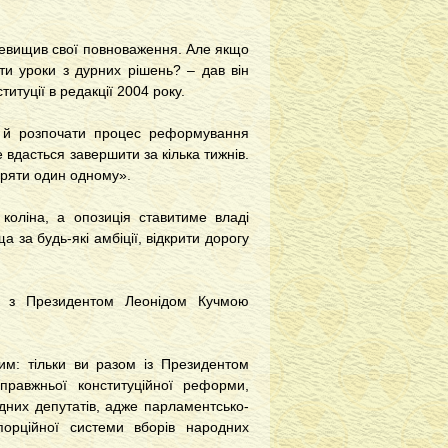
еревищив свої повноваження. Але якщо
ти уроки з дурних рішень? – дав він
итуції в редакції 2004 року.
ю й розпочати процес реформування
 вдасться завершити за кілька тижнів.
іряти один одному».
коліна, а опозиція ставитиме владі
 за будь-які амбіції, відкрити дорогу
о з Президентом Леонідом Кучмою
им: тільки ви разом із Президентом
правжньої конституційної реформи,
них депутатів, адже парламентсько-
орційної системи вборів народних