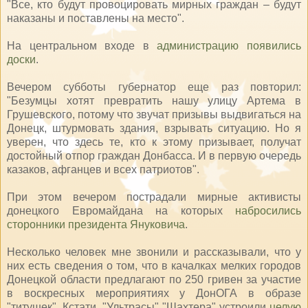
"Все, кто будут провоцировать мирных граждан – будут
наказаны и поставлены на место".
На центральном входе в
администрацию появились
доски
.
Вечером субботы губернатор еще раз повторил:
"Безумцы хотят превратить нашу улицу Артема в
Грушевского, потому что звучат призывы выдвигаться на
Донецк, штурмовать здания, взрывать ситуацию. Но я
уверен, что здесь те, кто к этому призывает, получат
достойный отпор граждан Донбасса. И в первую очередь
казаков, афганцев и всех патриотов".
При этом вечером пострадали мирные активисты
донецкого Евромайдана на которых
набросились
сторонники президента Януковича
.
Несколько человек мне звонили и рассказывали, что у
них есть сведения о том, что в качалках мелких городов
Донецкой области предлагают по 250 гривен за участие
в воскресных мероприятиях у ДонОГА в образе
"титушек". Кстати, "Ультрасы" "Шахтера" устроили
целую