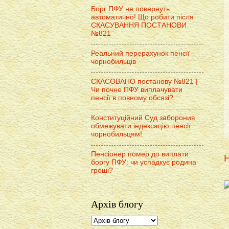
Борг ПФУ не повернуть
автоматично! Що робити після
СКАСУВАННЯ ПОСТАНОВИ
№821
Реальний перерахунок пенсії
чорнобильців
СКАСОВАНО постанову №821 |
Чи почне ПФУ виплачувати
пенсії в повному обсязі?
Конституційний Суд заборонив
обмежувати індексацію пенсії
чорнобильцям!
Пенсіонер помер до виплати
Н
боргу ПФУ: чи успадкує родина
гроші?
Архів блогу