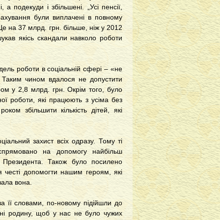
 подекуди і збільшені. „Усі пенсії,
трахування були виплачені в повному
е на 37 млрд. грн. більше, ніж у 2012
шукав якісь скандали навколо роботи
дель роботи в соціальній сфері – «не
. Таким чином вдалося не допустити
ом у 2,8 млрд. грн. Окрім того, було
ої роботи, які працюють з усіма без
оком збільшити кількість дітей, які
іальний захист всіх одразу. Тому ті
 спрямовано на допомогу найбільш
ив Президента. Також було посилено
ня честі допомогти нашим героям, які
зала вона.
за її словами, по-новому підійшли до
ині родину, щоб у нас не було чужих