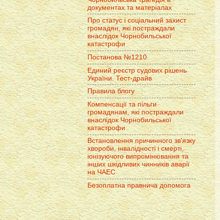
документах та матеріалах
Про статус і соціальний захист
громадян, які постраждали
внаслідок Чорнобильської
катастрофи
Постанова №1210
Единий реєстр судових рішень
України. Тест-драйв
Правила блогу
Компенсації та пільги
громадянам, які постраждали
внаслідок Чорнобильської
катастрофи
Встановлення причинного зв'язку
хвороби, інвалідності і смерті,
іонізуючого випромінювання та
інших шкідливих чинників аварії
на ЧАЕС
Безоплатна правнича допомога