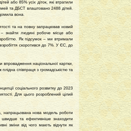
дітей або 85% усіх діток, які втратили
сімей та ДБСТ влаштовано 2488 дітей.
ідомила вона.
ятості та на повну запрацював новий
 – знайти людині робоче місце або
зробіттю. Як підсумок – ми втримали
езробіття скоротився до 7%. У ЄС, до
и впровадження національної картки,
ж плідна співпраця з громадськістю та
цепції соціального розвитку до 2023
ятості. Для цього розроблений цілий
а, напрацьована нова модель роботи
 швидше та ефективніше знаходити
ивні зміни від чого мають відчути як