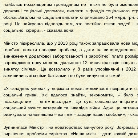
найбільш незахищеним громадянам не тільки не були зменшені, а
державні соціальні допомоги, виплати з фондів соціального с
обсязі. Загалом на соціальні виплати спрямовано 354 млрд. грн. Ц
році. Це найкраща відповідь тим, хто постійно лякав людей і 
соціальної сфери», - сказала вона.
Міністр підкреслила, що у 2013 році також запрацювала нова мо
героїчно долати наслідки проблем, а діяти на випередження»
виникнення додаткової заборгованості із заробітної плати розмір
впроваджено нову модель діяльності 12 тисяч фахівців соціальн
винятку сім’ями. Це дозволило у 8 разів упорівнянні з 2012 р
залишились зі своїми батьками і не були вилучені із сімей.
«У складних умовах у держави немає можливості покращити соц
соціальні гривні, які вдалося знайти, зекономити, – було
незахищеним – дітям-інвалідам. Це суть соціальних ініціат
соціальний захист ветеранів та інвалідів війни. Адже це питан
ризикували найціннішим – життям – заради нашої свободи», - ска
Зупинилася Міністр і на новаторствах минулого року. Зокрема, 
вирішення проблеми сирітства. «Наша місія – дати кожній дит