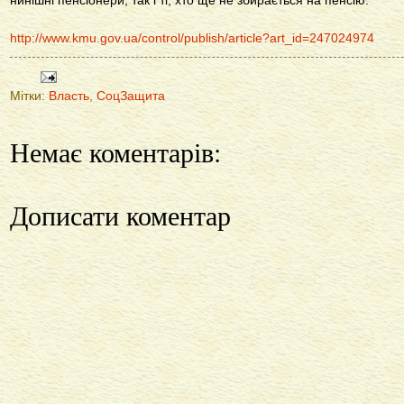
нинішні пенсіонери, так і ті, хто ще не збирається на пенсію.
http://www.kmu.gov.ua/control/publish/article?art_id=247024974
Мітки:
Власть
,
СоцЗащита
Немає коментарів:
Дописати коментар