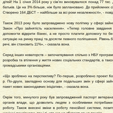
дітей! На 1 січня 2014 року у сім’ях виховувалося понад 77 тис. 
батьків. Це на 3% більше, ніж було заплановано. До прийомних 
Створено 164 ДБСТ – найбільше за всі роки незалежності», - пов
Також 2013 року було запроваджено нову політику у сфері зайн
Закон «Про зайнятість населення». «Тепер головне завдання
допомогти відкрити бізнес, а не просто платити допомогу по бе
ситуацію на ринку праці та досягли певного поліпшення. Рівень б
речі, він становить 11%», - сказала вона.
Серед інших новаторств – започаткування спільно з НБУ програм
розробка та втілення у життя нових соціальних стандартів, а тако
громадськими організаціями.
«Що зроблено на перспективу? По-перше, розроблено проект Кон
р. По-друге, закладено основу для подальших змін у сфері зайн
пакет нових законодавчих ініціатив», - сказала вона.
Окрім того, минулого року був запроваджений паспорт ветеран
органів влади, що дозволить людям з особливими потребами
роботу. Також внесені зміни в роботу пенсійної системи, позит