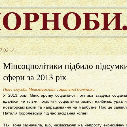
7.02.14
Мінсоцполітики підбило підсумки
сфери за 2013 рік
Прес-служба Міністерства соціальної політики
У 2013 році Міністерству соціальної політики завдяки соціал
вдалося не тільки посилити соціальний захист найбільш уразли
новаторські кроки та напрацювання на майбутнє. Про це заявила
Наталія Королевська під час засідання колегії.
Так, вона зазначила, що, незважаючи на непросту економічну с