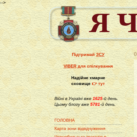
-->
0
Підтримай
ЗСУ
VIBER
для спілкування
Надійне хмарне
сховище
👉 тут
Війні в Україні вже
1625
-й день.
Цьому блогу вже
5781
-й день.
ГОЛОВНА
Карта зони відвідчуження
Чорнобильська трагедія в