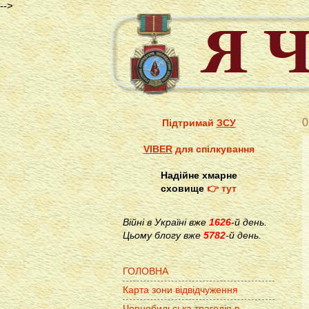
-->
0
Підтримай
ЗСУ
VIBER
для спілкування
Надійне хмарне
сховище
👉 тут
Війні в Україні вже
1626
-й день.
Цьому блогу вже
5782
-й день.
ГОЛОВНА
Карта зони відвідчуження
Чорнобильська трагедія в