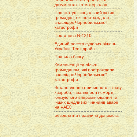
документах та матеріалах
Про статус і соціальний захист
громадян, які постраждали
внаслідок Чорнобильської
катастрофи
Постанова №1210
Единий реєстр судових рішень
України. Тест-драйв
Правила блогу
Компенсації та пільги
громадянам, які постраждали
внаслідок Чорнобильської
катастрофи
Встановлення причинного зв'язку
хвороби, інвалідності і смерті,
іонізуючого випромінювання та
інших шкідливих чинників аварії
на ЧАЕС
Безоплатна правнича допомога