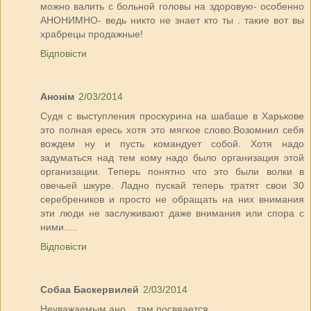
можно валить с больной головы на здоровую- особенно
АНОНИМНО- ведь никто не знает кто ты . такие вот вы
храбрецы продажные!
Відповісти
Анонім
2/03/2014
Судя с выступления проскурина на шабаше в Харькове
это полная ересь хотя это мягкое слово.Возомнил себя
вождем ну и пусть командует собой. Хотя надо
задуматься над тем кому надо было организация этой
организации. Теперь понятно что это были волки в
овечьей шкуре. Ладно пускай теперь тратят свои 30
серебреников и просто не обращать на них внимания
эти люди не заслуживают даже внимания или спора с
ними.....
Відповісти
Собаа Баскервилей
2/03/2014
Неуважаемым ано... там посвяается.