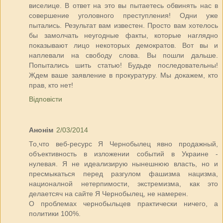
виселице. В ответ на это вы пытаетесь обвинять нас в
совершение уголовного преступления! Одни уже
пытались. Результат вам известен. Просто вам хотелось
бы замолчать неугодные факты, которые наглядно
показывают лицо некоторых демократов. Вот вы и
наплевали на свободу слова. Вы пошли дальше.
Попытались шить статью! Будьде последовательны!
Ждем ваше заявление в прокуратуру. Мы докажем, кто
прав, кто нет!
Відповісти
Анонім
2/03/2014
То,что веб-ресурс Я Чернобылец явно продажный,
объективность в изложении событий в Украине -
нулевая. Я не идеализирую нынешнюю власть, но и
пресмыкаться перед разгулом фашизма нацизма,
националной нетерпимости, экстремизма, как это
делаетсяч на сайте Я Чернобылец, не намерен.
О проблемах чернобыльцев практически ничего, а
политики 100%.