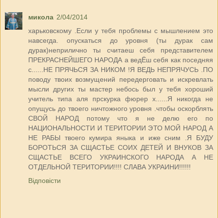
микола
2/04/2014
харьковскому .Если у тебя проблемы с мышлением это
навсегда. опускаться до уровня (ты дурак сам
дурак)неприлично ты считаеш себя представителем
ПРЕКРАСНЕЙШЕГО НАРОДА а ведЁш себя как поседняя
с......НЕ ПРЯЧЬСЯ ЗА НИКОМ !Я ВЕДЬ НЕПРЯЧУСЬ .ПО
поводу твоих возмущений передерговать и искревлать
мысли других ты мастер небось был у тебя хороший
учитель типа аля прскурка фюрер х......Я никогда не
опущусь до твоего ничтожного уровня .чтобы оскорблять
СВОЙ НАРОД потому что я не делю его по
НАЦИОНАЛЬНОСТИ И ТЕРИТОРИИ ЭТО МОЙ НАРОД А
НЕ РАБЫ твоего кумира яныка и иже сним .Я БУДУ
БОРОТЬСЯ ЗА СЩАСТЬЕ СОИХ ДЕТЕЙ И ВНУКОВ ЗА
СЩАСТЬЕ ВСЕГО УКРАИНСКОГО НАРОДА А НЕ
ОТДЕЛЬНОЙ ТЕРИТОРИИ!!!! СЛАВА УКРАИНИ!!!!!!
Відповісти