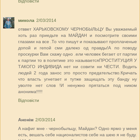
Відповісти
микола
2/03/2014
отввет ХАРЬКОВСКОМУ ЧЕРНОБЫЛЬЦУ Вы уважаемый
хоть раз приедьте на МАЙДАН и посмотрите своими
глазами на все .То что пишут и показывают проплаченые
допой и гепой сми далеко од правды!А по поводу
проскурки Вам скажу одно .ели человек бегает от партии
к партии то в политике это называетсяПРОСТИТУЦИЯ У
ТАКОГО ИНДИВИДА нет ни совити ни ЧЕСТИ. Водить
людей 2 года занос это просто предательство.Кричать
что власть угнетает и тутже защищать эту банду ну
уволте нет слов !И ненужно прятаться под ником
анонима!!!!!
Відповісти
Анонім
2/03/2014
А нафиг мне - чернобыльцу, Майдан? Одно ярмо у меня
есть, вешать себе националистов себе на шею я не буду.