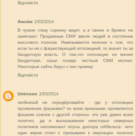
Відповісти
Анонім
2/03/2014
В чужом глазу соринку видят, а в своем и бревно не
замечают. Продажные СМИ ввели людей в состояние
массового психоза. Навязывается мнение о том, что
если ты не с фашиствующей оппозицией, то значит ты за
бандитскую власть. О том,что оппозиция не менее
бандитская, наши псевдо честные СМИ молчат.
Некоторые сайты берут с них пример.
Відповісти
Unknown
2/03/2014
любезный не передёргивайте - где у оппозиции
проявление фашизма? по всем признакам проявляется
фашизм совсем с другой стороны- это уже давно всем
понятно. да и высказывания некоторых северных
политиков напоминают опусы доктора геббельса- чего
один жирик стоит с призывами к оккупации. конечно