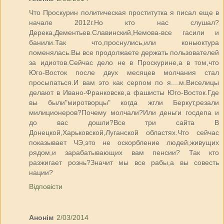
Что Проскурин политическая проститутка я писал еще в
начале 2012г.Но кто нас слушал?
Дерека,Дементьев.Славинский,Немова-все гасили и
банили.Так что,проснулись,или коньюктура
поменялась.Вы все продолжаете держать пользователей
за идиотов.Сейчас дело не в Проскурине,а в том,что
Юго-Восток после двух месяцев молчания стал
просыпаться.И вам это как серпом по я....м.Виселицы
делают в Ивано-Франковске,а фашисты Юго-Восток.Где
вы были"миротворцы" когда жгли Беркут,резали
милиционеров?Почему молчали?Или деньги госдепа и
до вас дошли?Все три сайта В
Донецкой,Харьковской,Луганской областях.Что сейчас
показывает ЧЭ,это не оскорбление людей,живущих
рядом,и зарабатывающих вам пенсии? Так кто
разжигает рознь?Значит мы все рабы,а вы совесть
нации?
Відповісти
Анонім
2/03/2014