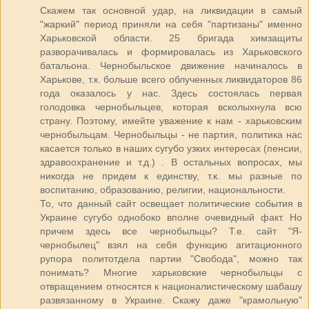
Скажем так основной удар, на ликвидации в самый
"жаркий" период приняли на себя "партизаны" именно
Харьковской области. 25 бригада химзащиты
разворачивалась и формировалась из Харьковского
батальона. Чернобыльское движение начиналось в
Харькове, т.к. больше всего облученных ликвидаторов 86
года оказалось у нас. Здесь состоялась первая
голодовка чернобыльцев, которая всколыхнула всю
страну. Поэтому, имейте уважение к нам - харьковским
чернобыльцам. Чернобыльцы - не партия, политика нас
касается только в наших сугубо узких интересах (пенсии,
здравоохранение и т.д.) . В остальных вопросах, мы
никогда не придем к единству, т.к. мы разные по
воспитанию, образованию, религии, национальности.
То, что данный сайт освещает политические события в
Украине сугубо однобоко вполне очевидный факт. Но
причем здесь все чернобыльцы? Т.е. сайт "Я-
чернобылец" взял на себя функцию агитационного
рупора политотдела партии "Свобода", можно так
понимать? Многие харьковские чернобыльцы с
отвращением относятся к националистическому шабашу
развязанному в Украине. Скажу даже "крамольную"