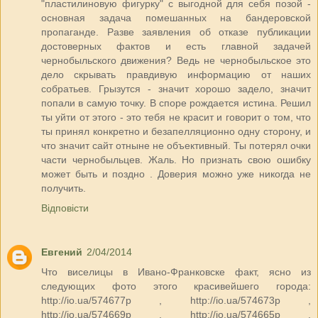
"пластилиновую фигурку" с выгодной для себя позой -
основная задача помешанных на бандеровской
пропаганде. Разве заявления об отказе публикации
достоверных фактов и есть главной задачей
чернобыльского движения? Ведь не чернобыльское это
дело скрывать правдивую информацию от наших
собратьев. Грызутся - значит хорошо задело, значит
попали в самую точку. В споре рождается истина. Решил
ты уйти от этого - это тебя не красит и говорит о том, что
ты принял конкретно и безапелляционно одну сторону, и
что значит сайт отныне не объективный. Ты потерял очки
части чернобыльцев. Жаль. Но признать свою ошибку
может быть и поздно . Доверия можно уже никогда не
получить.
Відповісти
Евгений
2/04/2014
Что виселицы в Ивано-Франковске факт, ясно из
следующих фото этого красивейшего города:
http://io.ua/574677p , http://io.ua/574673p ,
http://io.ua/574669p , http://io.ua/574665p ,