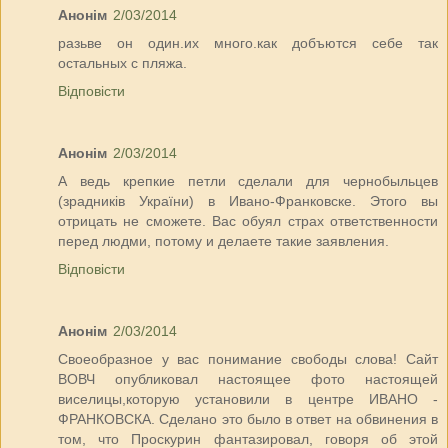
Анонім
2/03/2014
разьве он один.их много.как добъются себе так
остальных с пляжа.
Відповісти
Анонім
2/03/2014
А ведь крепкие петли сделали для чернобыльцев
(зрадників України) в Ивано-Франковске. Этого вы
отрицать не сможете. Вас обуял страх ответственности
перед людми, потому и делаете такие заявления.
Відповісти
Анонім
2/03/2014
Своеобразное у вас понимание свободы слова! Сайт
ВОВЧ опубликовал настоящее фото настоящей
виселицы,которую установили в центре ИВАНО -
ФРАНКОВСКА. Сделано это было в ответ на обвинения в
том, что Проскурин фантазировал, говоря об этой