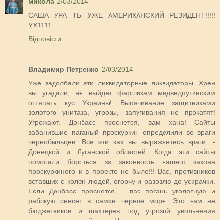
микола
2/03/2014
САША УРА ТЫ УЖЕ АМЕРИКАНСКИЙ РЕЗИДЕНТ!!!!!
УХ1111
Відповісти
Владимир Петренко
2/03/2014
Уже задолбали эти ликвидаторные ликвидаторы. Хрен
вы угадали, не выйдет фаршикам медведпутинским
оттяпать кус Украины! Выпячивание защитниками
золотого унитаза, угрозы, запугивания не прокатят!
Угрожают. Донбасс проснется, вам хана! Сайты
забанившие паганый проскуркин определили во враги
чернобыльцев. Все эти как вы выражаетесь враги, -
Донецкой и Луганской областей. Когда эти сайты
помогали бороться за законность нашего закона
проскуркиного и в проекте не было!!! Вас, противников
вставших с колен людей, огорчу и разозлю до усирачки.
Если Донбасс проснется, - вас погань уголовную и
рабскую снесет в самое черное море. Это вам не
бюджетников и шахтерев под угрозой увольнения