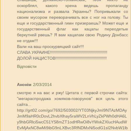
оскорблял, какого хрена ведешь пропаганду
национализма и развала Украины? Попривыкали со
своим мусором переворачивать все с ног на голову. Ты
еще и государственный гимн призераешь? Может еще и
государственный флаг как кацапы переодетые
беркутней рвешь? Я вам кацапам свою Родину Донбасс
не отдам!!!
Вали на ваш проскурвяцкий сайт!!!
СЛАВА УКРАИНЕ!!!!!!!!!!!!!!!!!!!!!!!!!!!!!!!!!!!!!!!!!!!!!!!!!
ДОЛОЙ НАЦИСТОВ!!!!!!!!!!!!!!!!!!!!!!!!!!!!!!!!!!!!!!!!!!!!
Відповісти
Анонім
2/03/2014
смотрю я на вас и ржу! Цитата с первой строчки сайта:
"мегараспродажа хомяков-говорунов" вся цель этого
сайта...
http://grt02.com/go/7692/503002/YT03NjkyJmI9NTAzMDAy
JmM9aHR0cDovL2hvbXlhay5raWV2LnVhLyZkPWh0dHA6L
y9hbGRlci5wcC51YS8mZT1odHRwOi8vYWxkZXIucHAudW
EvMjAxNC8wMi9ibG9nLXBvc3RfNDMxNi5odG1sI2NvbW1lb