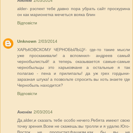
Анонім
2/03/2014
alder- рэспект тебе давно пора убрать сайт проскурина
он как марионетка мечеться вояка блин
Відповісти
Unknown
2/03/2014
ХАРЬКОВСКОМУ ЧЕРНОБЫЛЬЦУ- где-то такие мысли
уже проскакивали! а вспомнил- андреев самый
чернобылистый! а теперь оказывается самые-самые
чернобыльцы это харьковчане а остальные я так
полагаю - пена и прилипалы! да уж грех гордыни-
заразная штука! а позвольте спросить вы хоть знаете где
Чернобыль находится?
Відповісти
Анонім
2/03/2014
Да,alder,и сказать тебе особо нечего.Ребята имеют свою
точку зрения.Всем не скажешь:вы тролли и я удалю.Юго-
Восток не пропустит,фашизм,как бы вы не