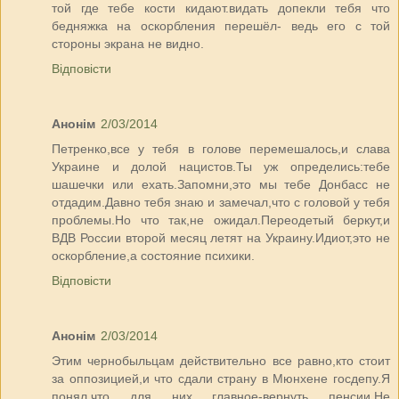
той где тебе кости кидают.видать допекли тебя что
бедняжка на оскорбления перешёл- ведь его с той
стороны экрана не видно.
Відповісти
Анонім
2/03/2014
Петренко,все у тебя в голове перемешалось,и слава
Украине и долой нацистов.Ты уж определись:тебе
шашечки или ехать.Запомни,это мы тебе Донбасс не
отдадим.Давно тебя знаю и замечал,что с головой у тебя
проблемы.Но что так,не ожидал.Переодетый беркут,и
ВДВ России второй месяц летят на Украину.Идиот,это не
оскорбление,а состояние психики.
Відповісти
Анонім
2/03/2014
Этим чернобыльцам действительно все равно,кто стоит
за оппозицией,и что сдали страну в Мюнхене госдепу.Я
понял,что для них главное-вернуть пенсии.Не