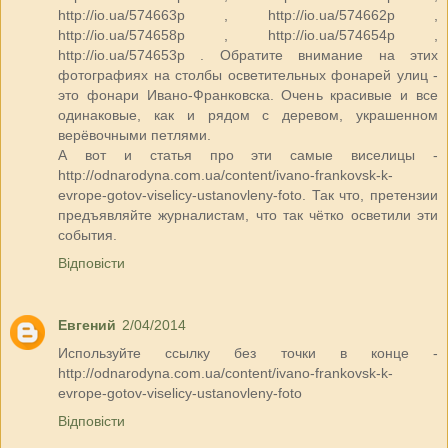
http://io.ua/574663p , http://io.ua/574662p ,
http://io.ua/574658p , http://io.ua/574654p ,
http://io.ua/574653p . Обратите внимание на этих
фотографиях на столбы осветительных фонарей улиц -
это фонари Ивано-Франковска. Очень красивые и все
одинаковые, как и рядом с деревом, украшенном
верёвочными петлями.
А вот и статья про эти самые виселицы -
http://odnarodyna.com.ua/content/ivano-frankovsk-k-
evrope-gotov-viselicy-ustanovleny-foto. Так что, претензии
предъявляйте журналистам, что так чётко осветили эти
события.
Відповісти
Евгений
2/04/2014
Используйте ссылку без точки в конце -
http://odnarodyna.com.ua/content/ivano-frankovsk-k-
evrope-gotov-viselicy-ustanovleny-foto
Відповісти