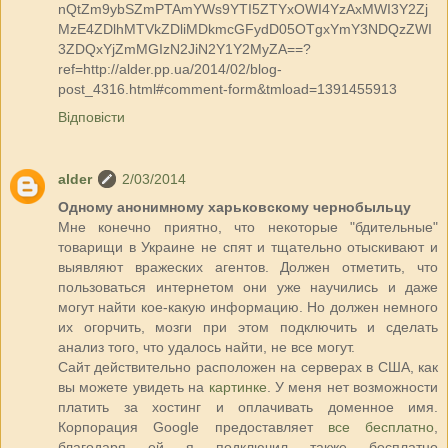
nQtZm9ybSZmPTAmYWs9YTI5ZTYxOWI4YzAxMWI3Y2Zj
MzE4ZDlhMTVkZDliMDkmcGFydD05OTgxYmY3NDQzZWI
3ZDQxYjZmMGIzN2JiN2Y1Y2MyZA==?
ref=http://alder.pp.ua/2014/02/blog-
post_4316.html#comment-form&tmload=1391455913
Відповісти
alder
2/03/2014
Одному анонимному харьковскому чернобыльцу
Мне конечно приятно, что некоторые "бдительные"
товарищи в Украине не спят и тщательно отыскивают и
выявляют вражеских агентов. Должен отметить, что
пользоваться интернетом они уже научились и даже
могут найти кое-какую информацию. Но должен немного
их огорчить, мозги при этом подключить и сделать
анализ того, что удалось найти, не все могут.
Сайт действительно расположен на серверах в США, как
вы можете увидеть на
картинке
. У меня нет возможности
платить за хостинг и оплачивать доменное имя.
Корпорация Google предоставляет
все бесплатно
,
благодаря ей я подключил также бесплатно