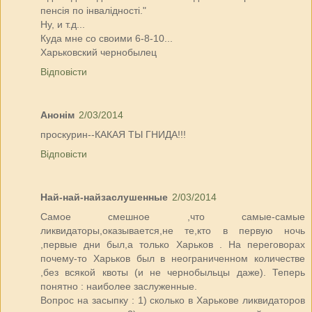
пенсія по інвалідності."
Ну, и т.д...
Куда мне со своими 6-8-10...
Харьковский чернобылец
Відповісти
Анонім
2/03/2014
проскурин--КАКАЯ ТЫ ГНИДА!!!
Відповісти
Най-най-найзаслушенные
2/03/2014
Самое смешное ,что самые-самые
ликвидаторы,оказывается,не те,кто в первую ночь
,первые дни был,а только Харьков . На переговорах
почему-то Харьков был в неограниченном количестве
,без всякой квоты (и не чернобыльцы даже). Теперь
понятно : наиболее заслуженные.
Вопрос на засыпку : 1) сколько в Харькове ликвидаторов