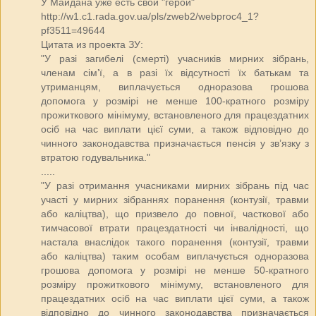
У Майдана уже есть свои "герои"
http://w1.c1.rada.gov.ua/pls/zweb2/webproc4_1?
pf3511=49644
Цитата из проекта ЗУ:
"У разі загибелі (смерті) учасників мирних зібрань,
членам сім’ї, а в разі їх відсутності їх батькам та
утриманцям, виплачується одноразова грошова
допомога у розмірі не менше 100-кратного розміру
прожиткового мінімуму, встановленого для працездатних
осіб на час виплати цієї суми, а також відповідно до
чинного законодавства призначається пенсія у зв’язку з
втратою годувальника."
.....
"У разі отримання учасниками мирних зібрань під час
участі у мирних зібраннях поранення (контузії, травми
або каліцтва), що призвело до повної, часткової або
тимчасової втрати працездатності чи інвалідності, що
настала внаслідок такого поранення (контузії, травми
або каліцтва) таким особам виплачується одноразова
грошова допомога у розмірі не менше 50-кратного
розміру прожиткового мінімуму, встановленого для
працездатних осіб на час виплати цієї суми, а також
відповідно до чинного законодавства призначається