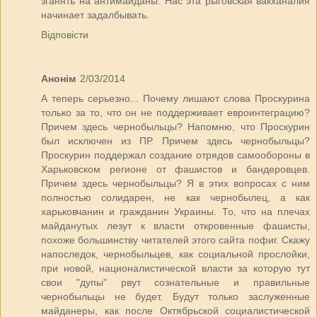
зганять на антимайданы. Нас эта рыговская вакханалия
начинает задалбывать.
Відповісти
Анонім
2/03/2014
А теперь серьезно... Почему лишают слова Проскурина
только за то, что он не поддерживает евроинтеграцию?
Причем здесь чернобыльцы? Напомню, что Проскурин
был исключен из ПР. Причем здесь чернобыльцы?
Проскурин поддержал создание отрядов самообороны в
Харьковском регионе от фашистов и бандеровцев.
Причем здесь чернобыльцы? Я в этих вопросах с ним
полностью солидарен, не как чернобылец, а как
харьковчанин и гражданин Украины. То, что на плечах
майданутых лезут к власти откровенные фашисты,
похоже большинству читателей этого сайта пофиг. Скажу
напоследок, чернобыльцев, как социальной прослойки,
при новой, националистической власти за которую тут
свои "дупы" рвут сознательные и правильные
чернобыльцы не будет. Будут только заслуженные
майданеры, как после Октябрьской социалистической