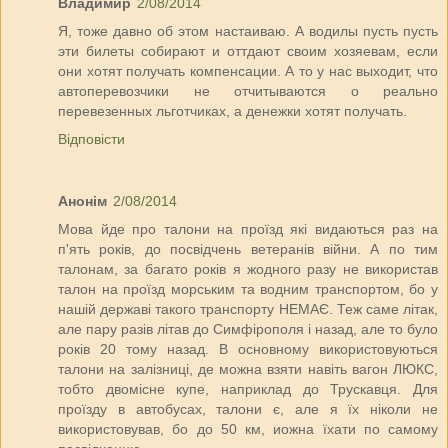
Владимир
2/08/2014
Я, тоже давно об этом настаиваю. А водилы пусть пусть
эти билеты собирают и оттдают своим хозяевам, если
они хотят получать компенсации. А то у нас выходит, что
автоперевозчики не отчитываются о реально
перевезенных льготчиках, а денежки хотят получать.
Відповісти
Анонім
2/08/2014
Мова йде про талони на проїзд які видаються раз на
п'ять років, до посвідчень ветеранів війни. А по тим
талонам, за багато років я жодного разу не використав
талон на проїзд морським та водним транспортом, бо у
нашій державі такого транспорту НЕМАЄ. Теж саме літак,
але пару разів літав до Симфірополя і назад, але то було
років 20 тому назад. В основному використовуються
талони на залізниці, де можна взяти навіть вагон ЛЮКС,
тобто двомісне купе, наприклад до Трускавця. Для
проїзду в автобусах, талони є, але я їх ніколи не
використовував, бо до 50 км, иожна їхати по самому