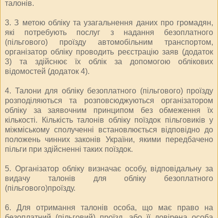
талонів.
3. З метою обліку та узагальнення даних про громадян,
які потребують послуг з надання безоплатного
(пільгового) проїзду автомобільним транспортом,
організатор обліку проводить реєстрацію заяв (додаток
3) та здійснює їх облік за допомогою облікових
відомостей (додаток 4).
4. Талони для обліку безоплатного (пільгового) проїзду
розподіляються та розповсюджуються організатором
обліку за заявочним принципом без обмеження їх
кількості. Кількість талонів обліку поїздок пільговиків у
міжміському сполученні встановлюється відповідно до
положень чинних законів України, якими передбачено
пільги при здійсненні таких поїздок.
5. Організатор обліку визначає особу, відповідальну за
видачу талонів для обліку безоплатного
(пільгового)проїзду.
6. Для отримання талонів особа, що має право на
безоплатний (пільговий) проїзд, або її довірена особа