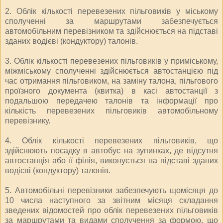
2. Облік кількості перевезених пільговиків у міському
сполученні за маршрутами забезпечується
автомобільним перевізником та здійснюється на підставі
зданих водієві (кондуктору) талонів.
3. Облік кількості перевезених пільговиків у приміському,
міжміському сполученні здійснюється автостанцією під
час отримання пільговиком, на заміну талона, пільгового
проїзного документа (квитка) в касі автостанції з
подальшою передачею талонів та інформації про
кількість перевезених пільговиків автомобільному
перевізнику.
4. Облік кількості перевезених пільговиків, що
здійснюють посадку в автобус на зупинках, де відсутня
автостанція або її філія, виконується на підставі зданих
водієві (кондуктору) талонів.
5. Автомобільні перевізники забезпечують щомісяця до
10 числа наступного за звітним місяця складання
зведених відомостей про облік перевезених пільговиків
за маршрутами та видами сполучення за формою, що