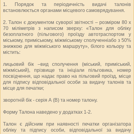
1. Порядок та періодичність видачі талонів
встановлюється органами місцевого самоврядування.
2. Талон є документом суворої звітності – розміром 80 х
70 міліметрів з написом зверху: «Талон для обліку
безоплатного (пільгового) проїзду автотраспортом у
міському, приміському, міжміському сполученніабо з 50%
знижкою для міжміського маршруту», білого кольору та
містить:
лицьовий бік –вид сполучення (міський, приміський,
міжміський), прізвище та ініціали пільговика, номер
посвідчення, що надає право на пільговий проїзд, місце
для підпису відповідальної особи за видачу талонів та
місце для печатки;
зворотній бік - серія А (В) та номер талону.
Форму Талона наведено у додатках 1-2.
Талон є дійсним при наявності печатки організатора
обліку та підпису особи, відповідальної за видачу