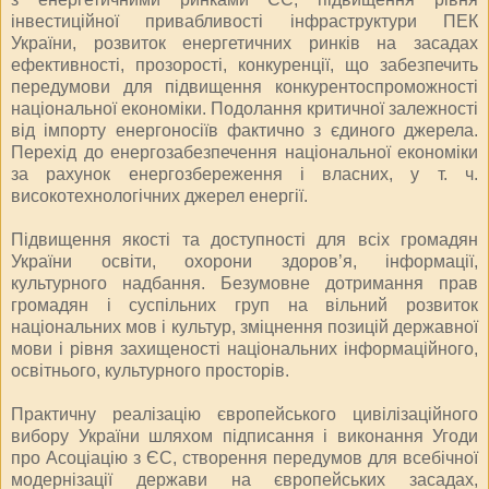
інвестиційної привабливості інфраструктури ПЕК
України, розвиток енергетичних ринків на засадах
ефективності, прозорості, конкуренції, що забезпечить
передумови для підвищення конкурентоспроможності
національної економіки. Подолання критичної залежності
від імпорту енергоносіїв фактично з єдиного джерела.
Перехід до енергозабезпечення національної економіки
за рахунок енергозбереження і власних, у т. ч.
високотехнологічних джерел енергії.
Підвищення якості та доступності для всіх громадян
України освіти, охорони здоров’я, інформації,
культурного надбання. Безумовне дотримання прав
громадян і суспільних груп на вільний розвиток
національних мов і культур, зміцнення позицій державної
мови і рівня захищеності національних інформаційного,
освітнього, культурного просторів.
Практичну реалізацію європейського цивілізаційного
вибору України шляхом підписання і виконання Угоди
про Асоціацію з ЄС, створення передумов для всебічної
модернізації держави на європейських засадах,