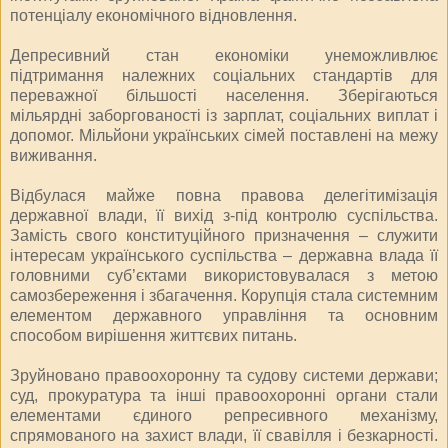
потенціалу економічного відновлення.
Депресивний стан економіки унеможливлює
підтримання належних соціальних стандартів для
переважної більшості населення. Зберігаються
мільярдні заборгованості із зарплат, соціальних виплат і
допомог. Мільйони українських сімей поставлені на межу
виживання.
Відбулася майже повна правова делегітимізація
державної влади, її вихід з-під контролю суспільства.
Замість свого конституційного призначення – служити
інтересам українського суспільства – державна влада її
головними суб’єктами використовувалася з метою
самозбереження і збагачення. Корупція стала системним
елементом державного управління та основним
способом вирішення життєвих питань.
Зруйновано правоохоронну та судову системи держави;
суд, прокуратура та інші правоохоронні органи стали
елементами єдиного репресивного механізму,
спрямованого на захист влади, її свавілля і безкарності.