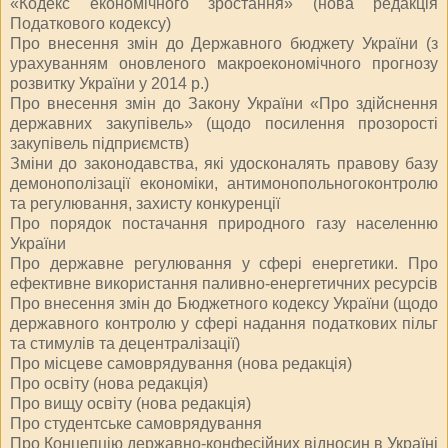
«Кодекс економічного зростання» (нова редакція
Податкового кодексу)
Про внесення змін до Державного бюджету України (з
урахуванням оновленого макроекономічного прогнозу
розвитку України у 2014 р.)
Про внесення змін до Закону України «Про здійснення
державних закупівель» (щодо посилення прозорості
закупівель підприємств)
Зміни до законодавства, які удосконалять правову базу
демонополізації економіки, антимонопольногоконтролю
та регулювання, захисту конкуренції
Про порядок постачання природного газу населенню
України
Про державне регулювання у сфері енергетики. Про
ефективне використання паливно-енергетичних ресурсів
Про внесення змін до Бюджетного кодексу України (щодо
державного контролю у сфері надання податкових пільг
та стимулів та децентралізації)
Про місцеве самоврядування (нова редакція)
Про освіту (нова редакція)
Про вищу освіту (нова редакція)
Про студентське самоврядування
Про Концепцію державно-конфесійних відносин в Україні