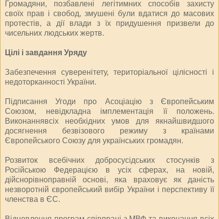
Громадяни, позбавлені легітимних способів захисту
своїх прав і свобод, змушені були вдатися до масових
протестів, а дії влади з їх придушення призвели до
чисельних людських жертв.
Цілі і завдання Уряду
Забезпечення суверенітету, територіальної цілісності і
недоторканності України.
Підписання Угоди про Асоціацію з Європейським
Союзом, невідкладна імплементація її положень.
Виконаннявсіх необхідних умов для якнайшвидшого
досягнення безвізового режиму з країнами
Європейського Союзу для українських громадян.
Розвиток всебічних добросусідських стосунків з
Російською Федерацією в усіх сферах, на новій,
дійснорівноправній основі, яка враховує як даність
незворотній європейський вибір України і перспективу її
членства в ЄС.
Відновлення програм співпраці з МВФ та виконання всіх