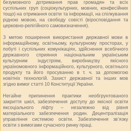
безумовного дотримання прав громадян та всіх
суспільних груп (соціокультурних, мовних, конфесійних
тощо) на отримання освіти та інформації, на спілкування
рідною мовою, на свободу совісті (віросповідання та
церковно-релігійного самовизначення).
З метою поширення використання державної мови в
інформаційному, освітньому, культурному просторах, у
побуті і суспільних комунікаціях, здійснення всебічного
державного сприяння національним українським
культурним індустріям, виробництву якісного
україномовного інформаційного, культурного, освітнього
продукту та його просуванню в т. ч. за допомогою
новітніх технологій. Захист державної та інших мов
згідно вимог статті 10 Конституції України.
Негайне припинення практики необгрунтованого
закриття шкіл, забезпечення доступу до якісної освіти
яксоціального ліфту – незалежно від рівня
матеріального забезпечення родин. Децентралізація
управління системою освіти. Забезпечення зв’язку
освіти з вимогами сучасного ринку праці.