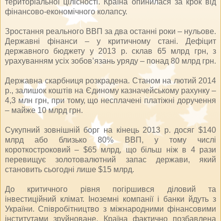
територіальної цілісності. Країна опинилася за крок від
фінансово-економічного колапсу.
Зростання реального ВВП за два останні роки – нульове.
Державні фінанси – у критичному стані. Дефіцит
державного бюджету у 2013 р. склав 65 млрд грн, з
урахуванням усіх зобов’язань уряду – понад 80 млрд грн.
Державна скарбниця розкрадена. Станом на лютий 2014
р., залишок коштів на Єдиному казначейському рахунку –
4,3 млн грн, при тому, що несплачені платіжні доручення
– майже 10 млрд грн.
Сукупний зовнішній борг на кінець 2013 р. досяг $140
млрд або близько 80% ВВП, у тому числі
короткостроковий – $65 млрд, що більш ніж в 4 рази
перевищує золотовалютний запас держави, який
становить сьогодні лише $15 млрд.
До критичного рівня погіршився діловий та
інвестиційний клімат. Іноземні компанії і банки йдуть з
України. Співробітництво з міжнародними фінансовими
інститутами зруйноване. Країна фактично позбавлена