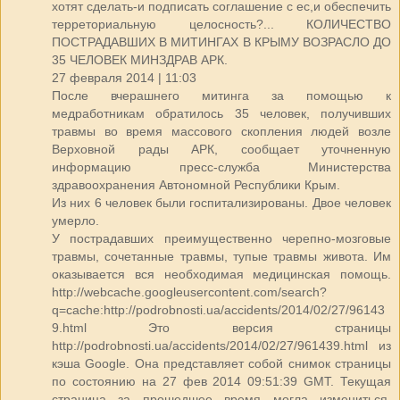
хотят сделать-и подписать соглашение с ес,и обеспечить
терреториальную целосность?... КОЛИЧЕСТВО
ПОСТРАДАВШИХ В МИТИНГАХ В КРЫМУ ВОЗРАСЛО ДО
35 ЧЕЛОВЕК МИНЗДРАВ АРК.
27 февраля 2014 | 11:03
После вчерашнего митинга за помощью к
медработникам обратилось 35 человек, получивших
травмы во время массового скопления людей возле
Верховной рады АРК, сообщает уточненную
информацию пресс-служба Министерства
здравоохранения Автономной Республики Крым.
Из них 6 человек были госпитализированы. Двое человек
умерло.
У пострадавших преимущественно черепно-мозговые
травмы, сочетанные травмы, тупые травмы живота. Им
оказывается вся необходимая медицинская помощь.
http://webcache.googleusercontent.com/search?
q=cache:http://podrobnosti.ua/accidents/2014/02/27/96143
9.html Это версия страницы
http://podrobnosti.ua/accidents/2014/02/27/961439.html из
кэша Google. Она представляет собой снимок страницы
по состоянию на 27 фев 2014 09:51:39 GMT. Текущая
страница за прошедшее время могла измениться.