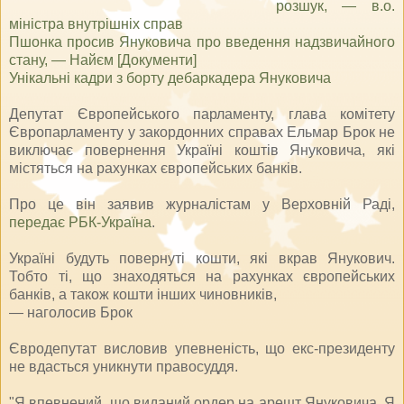
розшук, — в.о.
міністра внутрішніх справ
Пшонка просив Януковича про введення надзвичайного
стану, — Найєм [Документи]
Унікальні кадри з борту дебаркадера Януковича
Депутат Європейського парламенту, глава комітету
Європарламенту у закордонних справах Ельмар Брок не
виключає повернення Україні коштів Януковича, які
містяться на рахунках європейських банків.
Про це він заявив журналістам у Верховній Раді,
передає РБК-Україна
.
Україні будуть повернуті кошти, які вкрав Янукович.
Тобто ті, що знаходяться на рахунках європейських
банків, а також кошти інших чиновників,
— наголосив Брок
Євродепутат висловив упевненість, що екс-президенту
не вдасться уникнути правосуддя.
"Я впевнений, що виданий ордер на арешт Януковича. Я