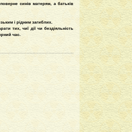
 поверне синів матерям, а батьків
зьким і рідним загиблих.
ати тих, чиї дії чи бездіяльність
ирний час.