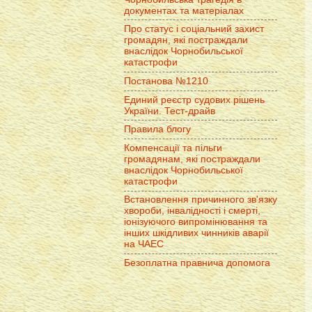
документах та матеріалах
Про статус і соціальний захист
громадян, які постраждали
внаслідок Чорнобильської
катастрофи
Постанова №1210
Единий реєстр судових рішень
України. Тест-драйв
Правила блогу
Компенсації та пільги
громадянам, які постраждали
внаслідок Чорнобильської
катастрофи
Встановлення причинного зв'язку
хвороби, інвалідності і смерті,
іонізуючого випромінювання та
інших шкідливих чинників аварії
на ЧАЕС
Безоплатна правнича допомога