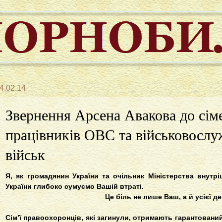
4.02.14
Звернення Арсена Авакова до сім
працівників ОВС та військовослу
військ
Я, як громадянин України та очільник Міністерства внутр
України глибоко сумуємо Вашій втраті.
Це біль не лише Ваш, а й усієї д
Сім’ї правоохоронців, які загинули, отримають гарантовани