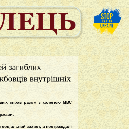
ей загиблих
жбовців внутрішніх
ішніх справ разом з колегією МВС
ержави.
й соціальний захист, а постраждалі