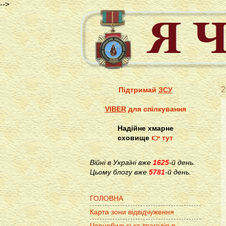
-->
2
Підтримай
ЗСУ
VIBER
для спілкування
Надійне хмарне
сховище
👉 тут
Війні в Україні вже
1625
-й день.
Цьому блогу вже
5781
-й день.
ГОЛОВНА
Карта зони відвідчуження
Чорнобильська трагедія в