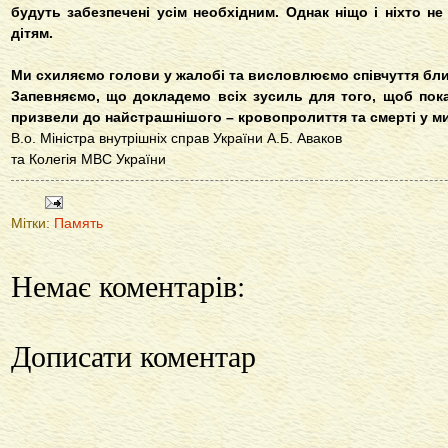
будуть забезпечені усім необхідним. Однак ніщо і ніхто не
дітям.
Ми схиляємо голови у жалобі та висловлюємо співчуття бли
Запевняємо, що докладемо всіх зусиль для того, щоб покар
призвели до найстрашнішого – кровопролиття та смерті у м
В.о. Міністра внутрішніх справ України А.Б. Аваков
та Колегія МВС України
Мітки:
Память
Немає коментарів:
Дописати коментар