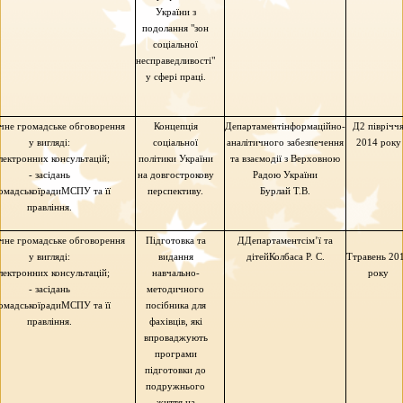
України з
подолання "зон
соціальної
несправедливості"
у сфері праці.
чне громадське обговорення
Концепція
Департамент
інформаційно-
Д2 піврічч
у вигляді:
соціальної
аналітичного забезпечення
2014 року
лектронних консультацій;
політики України
та взаємодії з Верховною
- засідань
на довгострокову
Радою України
омадської
радиМСПУ
та її
перспективу.
Бурлай
Т.В.
правління.
чне громадське обговорення
Підготовка та
ДДепартамент
сім’ї та
у вигляді:
видання
дітей
Колбаса
Р. С.
Ттравень
20
лектронних консультацій;
навчально-
року
- засідань
методичного
омадської
радиМСПУ
та її
посібника для
правління.
фахівців, які
впроваджують
програми
підготовки до
подружнього
життя на