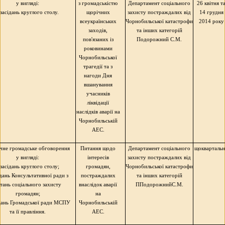
у вигляді:
з громадськістю
Департамент соціального
26 квітня т
 засідань круглого столу.
щорічних
захисту постраждалих від
14 грудня
всеукраїнських
Чорнобильської катастрофи
2014 року
заходів,
та інших категорій
пов'язаних із
Подорожний С.М.
роковинами
Чорнобильської
трагедії та з
нагоди Дня
вшанування
учасників
ліквідації
наслідків аварії на
Чорнобильській
АЕС.
чне громадське обговорення
Питання щодо
Департамент соціального
щокварталь
у вигляді:
інтересів
захисту постраждалих від
 засідань круглого столу;
громадян,
Чорнобильської катастрофи
ідань Консультативної ради з
постраждалих
та інших категорій
тань соціального захисту
внаслідок аварії
ППодорожний
С.М.
громадян;
на
ідань Громадської ради МСПУ
Чорнобильській
та її правління.
АЕС.