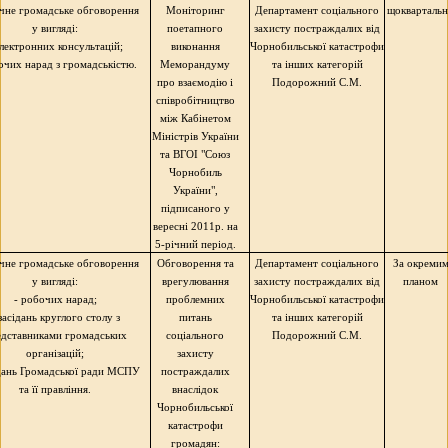
чне громадське обговорення
Моніторинг
Департамент соціального
щокварталь
у вигляді:
поетапного
захисту постраждалих від
електронних консультацій;
виконання
Чорнобильської катастрофи
очих нарад з громадськістю.
Меморандуму
та інших категорій
про взаємодію і
Подорожний С.М.
співробітництво
між Кабінетом
Міністрів України
та ВГОІ "Союз
Чорнобиль
України",
підписаного у
вересні 2011р. на
5-річний період.
чне громадське обговорення
Обговорення та
Департамент соціального
За окреми
у вигляді:
врегулювання
захисту постраждалих від
планом
- робочих нарад;
проблемних
Чорнобильської катастрофи
 засідань круглого столу з
питань
та інших категорій
дставниками громадських
соціального
Подорожний С.М.
організацій;
захисту
ідань Громадської ради МСПУ
постраждалих
та її правління.
внаслідок
Чорнобильської
катастрофи
громадян: