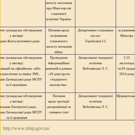
захисту населення
при Міністерстві
соціальної
політики України.
чне громадське обговорення
Питання щодо
Департамент соціальних
за рішення
у вигляді:
поліпшення
послуг
Міністра
сідань Консультативної ради.
соціального
Тарабукіна І.І.
захисту ветеранів
війни.
чне громадське обговорення
Проведення
Департамент тендерної
З 25
у вигляді:
інформаційних
політики
листопада
блікацій на офіційному сайті
кампаній в рамках
Кобелянська
Л. С.
по10 грудн
соцполітики та інших ЗМІ;
«16 днів проти
2014 року
ідань Громадської ради МСПУ
гендерного
та її правління.
насильства».
чне громадське обговорення
Питання
Департамент тендерної
Щокварталь
у вигляді:
щодо протидії
політики
засідань Експертної ради;
дискримінації за
Кобелянська
Л. С.
ідань Громадської ради МСПУ
ознакою статі
та її правління
http://www.mlsp.gov.ua/