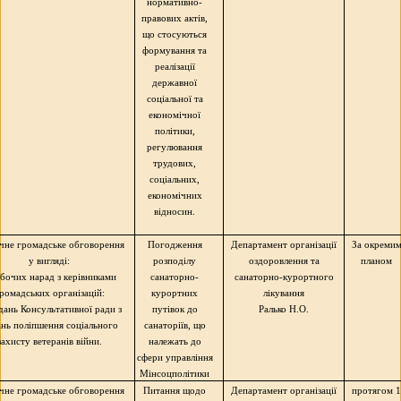
нормативно-
правових актів,
що стосуються
формування та
реалізації
державної
соціальної та
економічної
політики,
регулювання
трудових,
соціальних,
економічних
відносин.
чне громадське обговорення
Погодження
Департамент організації
За окреми
у вигляді:
розподілу
оздоровлення та
планом
обочих нарад з керівниками
санаторно-
санаторно-курортного
ромадських організацій:
курортних
лікування
ідань Консультативної ради з
путівок до
Ралько
Н.О.
нь поліпшення соціального
санаторіїв, що
захисту ветеранів війни.
належать до
сфери управління
Мінсоцполітики
чне громадське обговорення
Питання щодо
Департамент організації
протягом 1