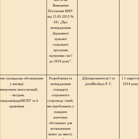
Виконання
Постанови КМУ
від 15.05.2013 №
341 „Про
затвердження
Державної
цільової
соціальної
програми
підтримки сім’ї
до 2016
року”
.
чне громадське обговорення
Розроблення та
ДДепартамент
сім’ї та
I 1 піврічч
у вигляді:
затвердження
дітей
Колбаса
Р. С.
2014 року
лектронних консультацій;
стандарту
- засідань
соціального
омадської
радиМСПУ
та її
супроводу сімей,
правління.
які перебувають у
складних
життєвих
обставинах для
встановлення
вимог до якості,