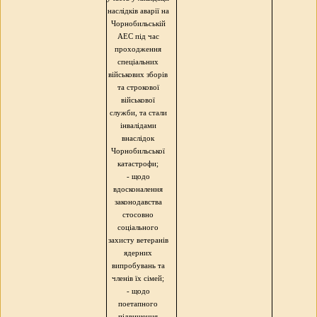
наслідків аварії на
Чорнобильській
АЕС під час
проходження
спеціальних
військових зборів
та строкової
військової
служби, та стали
інвалідами
внаслідок
Чорнобильської
катастрофи;
- щодо
вдосконалення
законодавства
стосовно
соціального
захисту ветеранів
ядерних
випробувань та
членів їх сімей;
- щодо
поетапного
підвищення