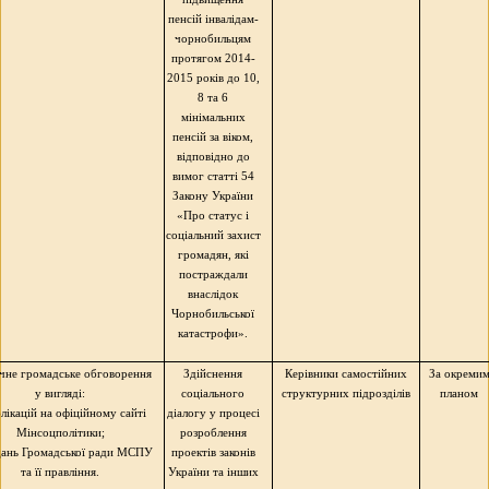
пенсій інвалідам-
чорнобильцям
протягом 2014-
2015 років до 10,
8 та 6
мінімальних
пенсій за віком,
відповідно до
вимог статті 54
Закону України
«Про статус і
соціальний захист
громадян, які
постраждали
внаслідок
Чорнобильської
катастрофи».
чне громадське обговорення
Здійснення
Керівники самостійних
За окреми
у вигляді:
соціального
структурних підрозділів
планом
блікацій на офіційному сайті
діалогу у процесі
Мінсоцполітики;
розроблення
ідань Громадської ради МСПУ
проектів законів
та її правління.
України та інших