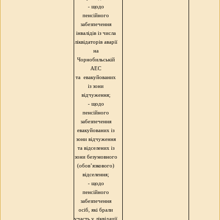
- щодо
пенсійного
забезпечення
інвалідів із числа
ліквідаторів аварії
на
Чорнобильській
АЕС
та
евакуйованих
із зони
відчуження;
- щодо
пенсійного
забезпечення
евакуйованих із
зони відчуження
та відселених із
зони безумовного
(обов’язкового)
відселення;
- щодо
пенсійного
забезпечення
осіб, які брали
участь у ліквідації