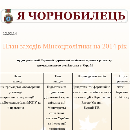
12.02.14
План заходів Мінсоцполітики на 2014 рік
щодо реалізації Стратегії державної політики сприяння розвитку
громадянського суспільства в Україні
Назва
Тема
Відповідальна особа
Строк
заходу
заходу
проведенн
чне громадське обговорення
Підготовка та
Департамент
інформаційно-
лютий -
у вигляді:
підписання
аналітичного забезпечення
березень
лектронних консультацій;
Дорожньої карти
та взаємодії з Верховною
2014 року
ань
Громадської
радиМСПУ
та
спільних дій
Радою України
її правління.
Міністерства
Бурлай
Т.В.
соціальної
політики України
та Федерації
профспілок