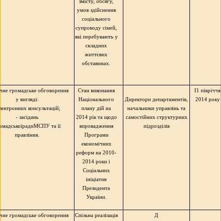
змісту, обсягу,
умов здійснення
соціального
супроводу сімей,
які перебувають у
складних
життєвих
обставинах.
чне громадське обговорення
Стан виконання
I1 півріччя
у вигляді:
Національного
Директори департаментів,
2014 року
лектронних консультацій;
плану дій на
начальники управлінь та
- засідань
2014 рік та щодо
самостійних структурних
омадської
радиМСПУ
та її
впровадження
підрозділів
правління.
Програми
економічних
реформ на 2010-
2014 роки і
Соціальних
ініціатив
Президента
України.
чне громадське обговорення
Спільна реалізація
Д