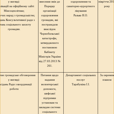
у вигляді:
внесення змін до
оздоровлення та
півріччя 20
блікацій на офіційному сайті
Порядку
санаторно-курортного
року
Мінсоцполітики;
організації
лікування
очих нарад з громадськістю;
оздоровлення
Ралько
Н.О.
ідань Консультативної ради з
громадян, які
тань соціального захисту
постраждали
громадян.
внаслідок
Чорнобильської
катастрофи,
затвердженого
постановою
Кабінету
Міністрів України
від 27.03.2013 №
261.
чне громадське обговорення
Питання щодо
Департамент соціальних
За окреми
у вигляді:
надання
послуг
планом
асідань Ради з координації
волонтерської
Тарабукіна І.І.
роботи
допомоги,
шефської
підтримки
установам та
закладам системи
соціального