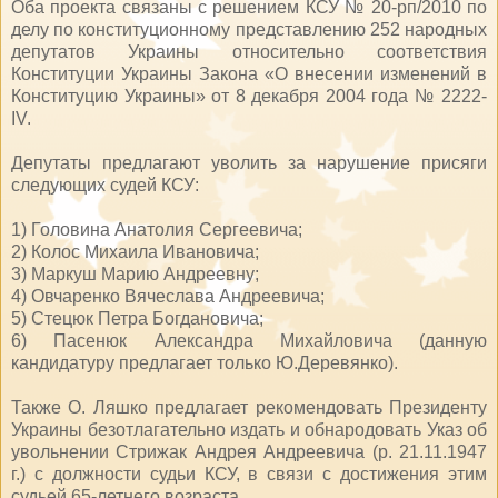
Оба проекта связаны с решением КСУ № 20-рп/2010 по
делу по конституционному представлению 252 народных
депутатов Украины относительно соответствия
Конституции Украины Закона «О внесении изменений в
Конституцию Украины» от 8 декабря 2004 года № 2222-
IV.
Депутаты предлагают уволить за нарушение присяги
следующих судей КСУ:
1) Головина Анатолия Сергеевича;
2) Колос Михаила Ивановича;
3) Маркуш Марию Андреевну;
4) Овчаренко Вячеслава Андреевича;
5) Стецюк Петра Богдановича;
6) Пасенюк Александра Михайловича (данную
кандидатуру предлагает только Ю.Деревянко).
Также О. Ляшко предлагает рекомендовать Президенту
Украины безотлагательно издать и обнародовать Указ об
увольнении Стрижак Андрея Андреевича (р. 21.11.1947
г.) с должности судьи КСУ, в связи с достижения этим
судьей 65-летнего возраста.