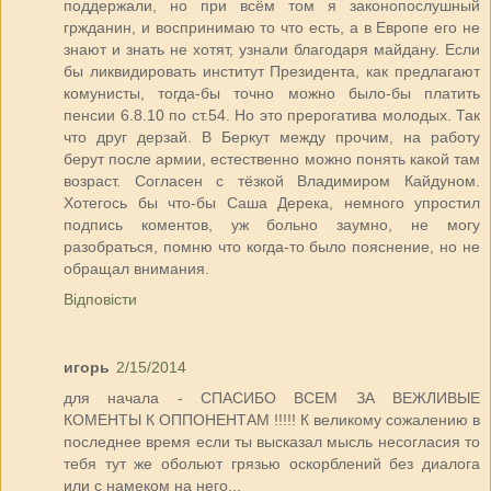
поддержали, но при всём том я законопослушный
гржданин, и воспринимаю то что есть, а в Европе его не
знают и знать не хотят, узнали благодаря майдану. Если
бы ликвидировать институт Президента, как предлагают
комунисты, тогда-бы точно можно было-бы платить
пенсии 6.8.10 по ст.54. Но это прерогатива молодых. Так
что друг дерзай. В Беркут между прочим, на работу
берут после армии, естественно можно понять какой там
возраст. Согласен с тёзкой Владимиром Кайдуном.
Хотегось бы что-бы Саша Дерека, немного упростил
подпись коментов, уж больно заумно, не могу
разобраться, помню что когда-то было пояснение, но не
обращал внимания.
Відповісти
игорь
2/15/2014
для начала - СПАСИБО ВСЕМ ЗА ВЕЖЛИВЫЕ
КОМЕНТЫ К ОППОНЕНТАМ !!!!! К великому сожалению в
последнее время если ты высказал мысль несогласия то
тебя тут же обольют грязью оскорблений без диалога
или с намеком на него...