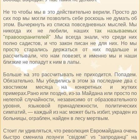
Не то чтобы мы в это действительно верили. Просто до
сих пор мы могли позволить себе роскошь не думать об
этом. Вычеркнуть из списка повседневных мыслей. Мы
никогда их не любили, наших
так называемых
"правоохранителей"
.Мы всегда знали, что среди них
полно садистов, и что закон писан не для них. Но мы
просто старались держаться от них подальше и
рассчитывали, что нам повезет, и именно мы и наши
близкие не попадут к ним в лапы.
Больше на это рассчитывать не приходится. Попадем.
Обязательно. Мы убедились в этом за последние два с
хвостиком месяца на конкретных и жутких
примерах.Рано или поздно, из-за Майдана или просто по
нелепой случайности, независимо от образовательного
уровня, языковой принадлежности, политических
симпатий, — каждый из нас может быть избит, украден из
больницы, ограблен, найден в лесу мертвым.
Стоит ли удивляться, что революция Евромайдана очень
быстро сменила лозунги "свідомі" vs "запроданці" на