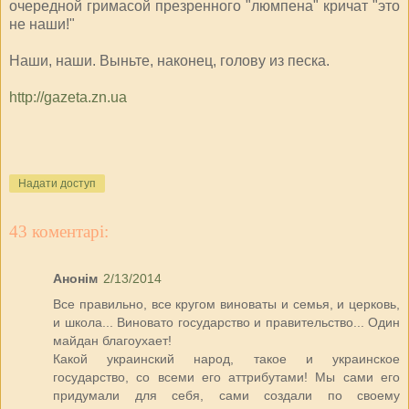
очередной гримасой презренного "люмпена" кричат "это
не наши!"
Наши, наши. Выньте, наконец, голову из песка.
http://gazeta.zn.ua
Надати доступ
43 коментарі:
Анонім
2/13/2014
Все правильно, все кругом виноваты и семья, и церковь,
и школа... Виновато государство и правительство... Один
майдан благоухает!
Какой украинский народ, такое и украинское
государство, со всеми его аттрибутами! Мы сами его
придумали для себя, сами создали по своему