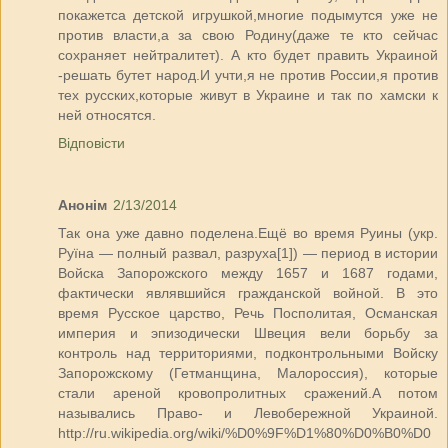
покажетса детской игрушкой,многие подымутся уже не
против власти,а за свою Родину(даже те кто сейчас
сохраняет нейтралитет). А кто будет править Украиной
-решать бутет народ.И учти,я не против России,я против
тех русских,которые живут в Украине и так по хамски к
ней относятся.
Відповісти
Анонім
2/13/2014
Так она уже давно поделена.Ещё во время Руины (укр.
Руїна — полный развал, разруха[1]) — период в истории
Войска Запорожского между 1657 и 1687 годами,
фактически являвшийся гражданской войной. В это
время Русское царство, Речь Посполитая, Османская
империя и эпизодически Швеция вели борьбу за
контроль над территориями, подконтрольными Войску
Запорожскому (Гетманщина, Малороссия), которые
стали ареной кровопролитных сражений.А потом
назывались Право- и Левобережной Украиной.
http://ru.wikipedia.org/wiki/%D0%9F%D1%80%D0%B0%D0