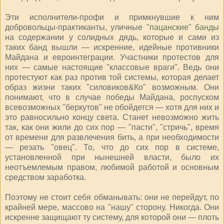
Эти исполнители-профи и примкнувшие к ним
добровольцы-практиканты, уличные
"пацанские" банды
на содержании у солидных дядь, которые и сами из
таких банд вышли — искренние, идейные противники
Майдана и евроинтеграции. Участники протестов для
них — самые настоящие "классовые враги". Ведь они
протестуют как раз против той системы, которая делает
образ жизни таких "силовиков&Ко" возможным. Они
понимают, что в случае победы Майдана, роспуском
всевозможных "беркутов" не обойдется — хотя для них и
это равносильно концу света. Станет невозможно жить
так, как они жили до сих пор — "пасти", "стричь", время
от времени для развлечения бить, а при необходимости
— резать "овец". То, что до сих пор в системе,
установленной при нынешней власти, было их
неотъемлемым правом, любимой работой и основным
средством заработка.
Поэтому не стоит себя обманывать: они не перейдут, по
крайней мере, массово на "нашу" сторону. Никогда. Они
искренне защищают ту систему, для которой они — плоть