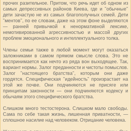
прочих разительное. Притом, что речь идет об одном из
самых депрессивных районов Киева, где и "обычные"
дети зачастую не из самых благополучных семей. Дети
"ментов", по ее словам, даже на этом фоне выделяются
— ранней привычкой к ненормативной лексике,
немотивированной агрессивностью и массой других
проблем эмоционального и интеллектуального толка.
Члены семьи также в любой момент могут оказаться
заложниками в самом прямом смысле слова. Это не
воспринимается как нечто из ряда вон выходящее. Так,
вариант нормы. Залог преданности и чистоты помыслов.
Залог "настоящего братства", которым они даже
гордятся. Специфическая "идейность" произрастает на
этой же почве. Они подчиняются не присяге или
принципам законности — они подчиняются кодексу и
обычаям этого специфического братства.
Слишком много тестостерона. Слишком мало свободы.
Сама по себе такая жизнь, лишенная приватности, —
сплошное насилие над человеком. Отрицание человека.