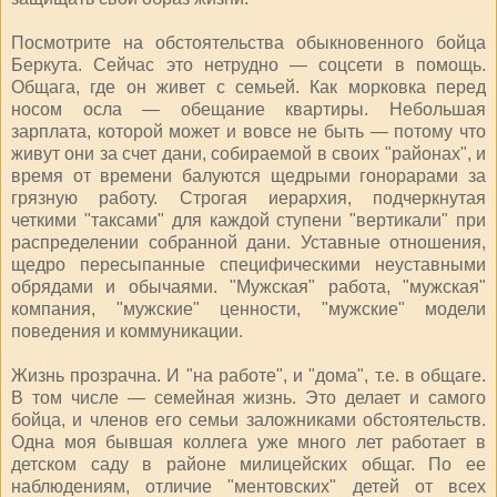
Посмотрите на обстоятельства обыкновенного бойца
Беркута. Сейчас это нетрудно — соцсети в помощь.
Общага, где он живет с семьей. Как морковка перед
носом осла — обещание квартиры. Небольшая
зарплата, которой может и вовсе не быть — потому что
живут они за счет дани, собираемой в своих "районах", и
время от времени балуются щедрыми гонорарами за
грязную работу. Строгая иерархия, подчеркнутая
четкими "таксами" для каждой ступени "вертикали" при
распределении собранной дани. Уставные отношения,
щедро пересыпанные специфическими неуставными
обрядами и обычаями. "Мужская" работа, "мужская"
компания, "мужские" ценности, "мужские" модели
поведения и коммуникации.
Жизнь прозрачна. И "на работе", и "дома", т.е. в общаге.
В том числе — семейная жизнь. Это делает и самого
бойца, и членов его семьи заложниками обстоятельств.
Одна моя бывшая коллега уже много лет работает в
детском саду в районе милицейских общаг. По ее
наблюдениям, отличие "ментовских" детей от всех