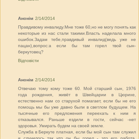
Анонім
2/14/2014
Правдивому инвалиду.Мне тоже 60,но не могу понять как
некоторые из нас стали такими.Власть наделала много
ошибок.Задам тебе,правдивый инвалид(ведь уже не
пацан),вопрос:а если бы там горел твой сын-
беркутовец?
Відповісти
Анонім
2/14/2014
Отвечаю тому кому тоже 60. Мой старший сын, 1976
года рождения, живёт в Швейцарии в Цюрихе,
естественно нам со старухой помагает, если бы не его
помощь мы бы уже давно были в светлом будущем. На
тысячные его предложения переехать к ним я
отказывался. Раньше ездили в гости, сейчас -нет
здоровья. Умирать будем на своей земле.
Служба в Беркуте платная, если бы мой сын там служил
и случилось так что он бы горел - это его работа,