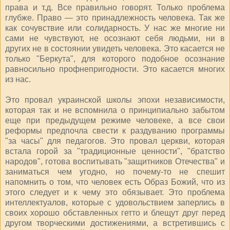
права и т.д. Все правильно говорят. Только проблема
глубже. Право — это принадлежность человека. Так же
как сочувствие или солидарность. У нас же многие ни
сами не чувствуют, не осознают себя людьми, ни в
других не в состоянии увидеть человека. Это касается не
только "Беркута", для которого подобное осознание
равносильно профнепригодности. Это касается многих
из нас.
Это провал украинской школы эпохи независимости,
которая так и не вспомнила о принципиально забытом
еще при предыдущем режиме человеке, а все свои
реформы предпочла свести к раздуванию программы
"за часы" для педагогов. Это провал церкви, которая
встала горой за "традиционные ценности", "братство
народов", готова воспитывать "защитников Отечества" и
заниматься чем угодно, но почему-то не спешит
напомнить о том, что человек есть Образ Божий, что из
этого следует и к чему это обязывает. Это проблема
интеллектуалов, которые с удовольствием заперлись в
своих хорошо обставленных гетто и блещут друг перед
другом творческими достижениями, а встретившись с