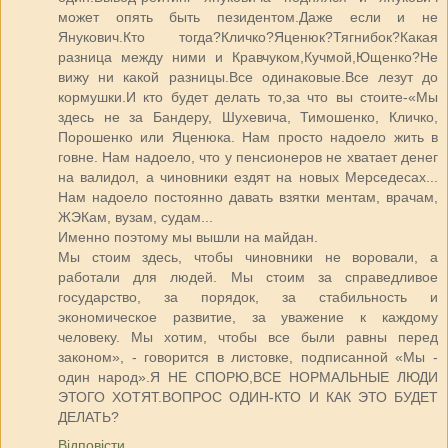
может опять быть пезидентом.Даже если и не
Янукович.Кто тогда?Кличко?Яценюк?Тягнибок?Какая
разница между ними и Кравчуком,Кучмой,Ющенко?Не
вижу ни какой разницы.Все одинаковые.Все лезут до
кормушки.И кто будет делать то,за что вы стоите-«Мы
здесь не за Бандеру, Шухевича, Тимошенко, Кличко,
Порошенко или Яценюка. Нам просто надоело жить в
говне. Нам надоело, что у пенсионеров не хватает денег
на валидол, а чиновники ездят на новых Мерседесах...
Нам надоело постоянно давать взятки ментам, врачам,
ЖЭКам, вузам, судам...
Именно поэтому мы вышли на майдан.
Мы стоим здесь, чтобы чиновники не воровали, а
работали для людей. Мы стоим за справедливое
государство, за порядок, за стабильность и
экономическое развитие, за уважение к каждому
человеку. Мы хотим, чтобы все были равны перед
законом», - говорится в листовке, подписанной «Мы -
один народ».Я НЕ СПОРЮ,ВСЕ НОРМАЛЬНЫЕ ЛЮДИ
ЭТОГО ХОТЯТ.ВОПРОС ОДИН-КТО И КАК ЭТО БУДЕТ
ДЕЛАТЬ?
Відповісти