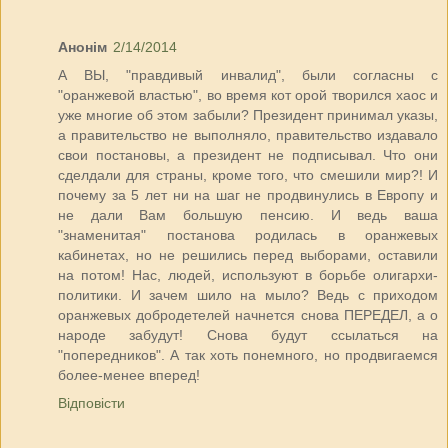
Анонім
2/14/2014
А ВЫ, "правдивый инвалид", были согласны с
"оранжевой властью", во время кот орой творился хаос и
уже многие об этом забыли? Президент принимал указы,
а правительство не выполняло, правительство издавало
свои постановы, а президент не подписывал. Что они
сделдали для страны, кроме того, что смешили мир?! И
почему за 5 лет ни на шаг не продвинулись в Европу и
не дали Вам большую пенсию. И ведь ваша
"знаменитая" постанова родилась в оранжевых
кабинетах, но не решились перед выборами, оставили
на потом! Нас, людей, используют в борьбе олигархи-
политики. И зачем шило на мыло? Ведь с приходом
оранжевых добродетелей начнется снова ПЕРЕДЕЛ, а о
народе забудут! Снова будут ссылаться на
"попередников". А так хоть понемного, но продвигаемся
более-менее вперед!
Відповісти