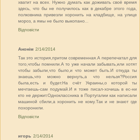
хватит на всех. Нужно думать как доживать своё время
здесь, что бы не получилось как в декабре этого года,
полковника привезли хоронить на кладбище, на улице
мороз, а ямы не было выкопано...
Відповісти
Анонім
2/14/2014
Так это история,притом современная.А перепечатал для
того,чтобы помнили.А то уже начали забывать,или хотят
чтобы забыли,что было,и что может быть.И откуда ты
знаешь,что можно вернуть,а что нельзя?Россия
была,есть и будет.На счёт Украины,о которой ты
мечтаешь-сам подумай.И я тоже писал-хочишь в ес-ни
кто не держит.Одноклассника в Португалии как написали
машиной сбили,а хоронить не кому.Так и не знают где
похоронили.
Відповісти
игорь
2/14/2014