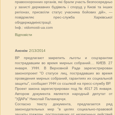
правоохоронних органів, які брали участь безпосередньо
у захисті державних будівель і споруд у Києві та інших
регіонах, присвоїли статус учасника бойових дій», —
повідомляє прес-служба Харківської
облдержадміністрації.
Інф.: vidomosti-ua.com
Відповісти
Анонім
2/13/2014
ВР предлагают закрепить льготы и соцгарантии
пострадавшим во время мирных собраний.... КИЕВ. 27
января. УНН. В Верховной Раде зарегистрирован
законопроект "О статусе лиц, пострадавших во время
проведения мирных собраний, гарантиях их социальной
защиты", сообщает УНН со ссылкой на пресс-службу ВР.
Проект закона зарегистрирован под № 4017 25 января.
Автором документа является народный депутат от
"УДАРа" Николай Паламарчук.
Согласно тексту документа, предлагается ряд
законодательных мер "в целях социально-правовой
защиты граждан, пострадавших от незаконных действий