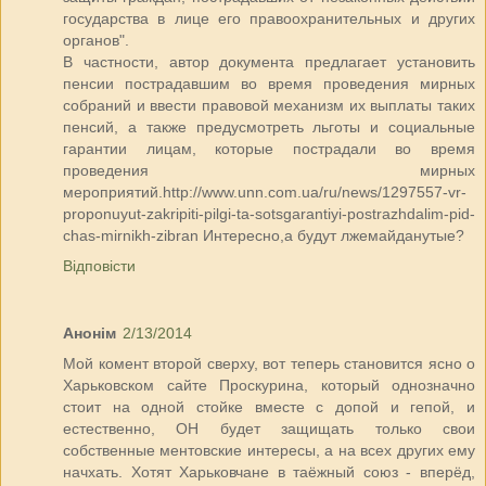
государства в лице его правоохранительных и других
органов".
В частности, автор документа предлагает установить
пенсии пострадавшим во время проведения мирных
собраний и ввести правовой механизм их выплаты таких
пенсий, а также предусмотреть льготы и социальные
гарантии лицам, которые пострадали во время
проведения мирных
мероприятий.http://www.unn.com.ua/ru/news/1297557-vr-
proponuyut-zakripiti-pilgi-ta-sotsgarantiyi-postrazhdalim-pid-
chas-mirnikh-zibran Интересно,а будут лжемайданутые?
Відповісти
Анонім
2/13/2014
Мой комент второй сверху, вот теперь становится ясно о
Харьковском сайте Проскурина, который однозначно
стоит на одной стойке вместе с допой и гепой, и
естественно, ОН будет защищать только свои
собственные ментовские интересы, а на всех других ему
начхать. Хотят Харьковчане в таёжный союз - вперёд,