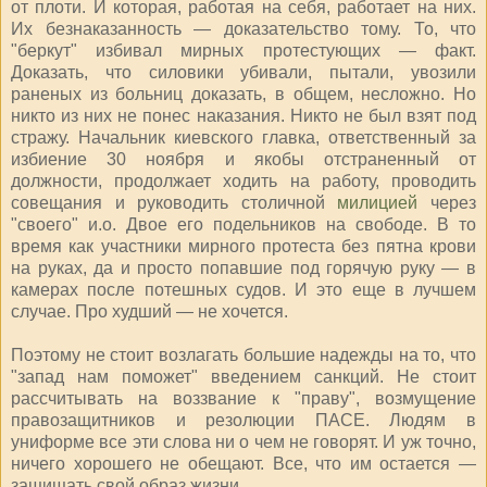
от плоти. И которая, работая на себя, работает на них.
Их безнаказанность — доказательство тому. То, что
"беркут" избивал мирных протестующих — факт.
Доказать, что силовики убивали, пытали, увозили
раненых из больниц доказать, в общем, несложно. Но
никто из них не понес наказания. Никто не был взят под
стражу. Начальник киевского главка, ответственный за
избиение 30 ноября и якобы отстраненный от
должности, продолжает ходить на работу, проводить
совещания и руководить столичной
милицией
через
"своего" и.о. Двое его подельников на свободе. В то
время как участники мирного протеста без пятна крови
на руках, да и просто попавшие под горячую руку — в
камерах после потешных судов. И это еще в лучшем
случае. Про худший — не хочется.
Поэтому не стоит возлагать большие надежды на то, что
"запад нам поможет" введением санкций. Не стоит
рассчитывать на воззвание к "праву", возмущение
правозащитников и резолюции ПАСЕ. Людям в
униформе все эти слова ни о чем не говорят. И уж точно,
ничего хорошего не обещают. Все, что им остается —
защищать свой образ жизни.