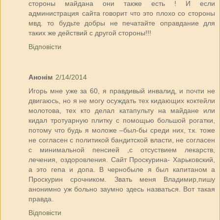
стороны майдана они также есть ! И если
администрация сайта говорит что это плохо со стороны
мвд. то будьте добры не печатайте оправдание для
таких же действий с другой стороны!!!
Відповісти
Анонім
2/14/2014
Игорь мне уже за 60, я правдивый инвалид, и почти не
двигаюсь, но я не могу осуждать тех кидающих коктейли
молотова, тех кто делал катапульту на майдане или
кидал тротуарную плитку с помощью большой рогатки,
потому что будь я моложе –был-бы среди них, т.к. тоже
не согласен с политикой бандитской власти, не согласен
с минимальной пенсией ,с отсуствием лекарств,
лечения, оздоровления. Сайт Проскурина- Харьковский,
а это гепа и допа. В чернобыле я был капитаном а
Проскурин срочником. Звать меня Владимир,пишу
анонимно уж больно заумно здесь назваться. Вот такая
правда.
Відповісти