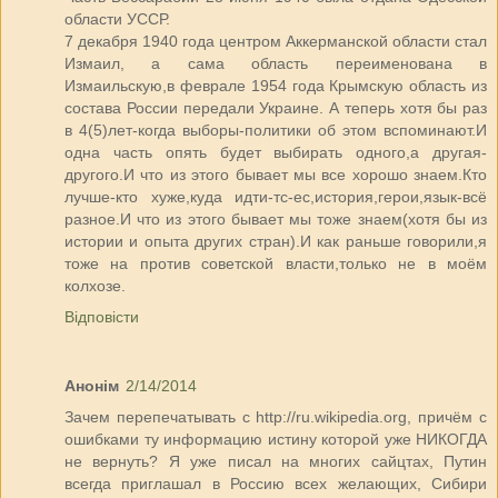
области УССР.
7 декабря 1940 года центром Аккерманской области стал
Измаил, а сама область переименована в
Измаильскую,в феврале 1954 года Крымскую область из
состава России передали Украине. А теперь хотя бы раз
в 4(5)лет-когда выборы-политики об этом вспоминают.И
одна часть опять будет выбирать одного,а другая-
другого.И что из этого бывает мы все хорошо знаем.Кто
лучше-кто хуже,куда идти-тс-ес,история,герои,язык-всё
разное.И что из этого бывает мы тоже знаем(хотя бы из
истории и опыта других стран).И как раньше говорили,я
тоже на против советской власти,только не в моём
колхозе.
Відповісти
Анонім
2/14/2014
Зачем перепечатывать с http://ru.wikipedia.org, причём с
ошибками ту информацию истину которой уже НИКОГДА
не вернуть? Я уже писал на многих сайцтах, Путин
всегда приглашал в Россию всех желающих, Сибири