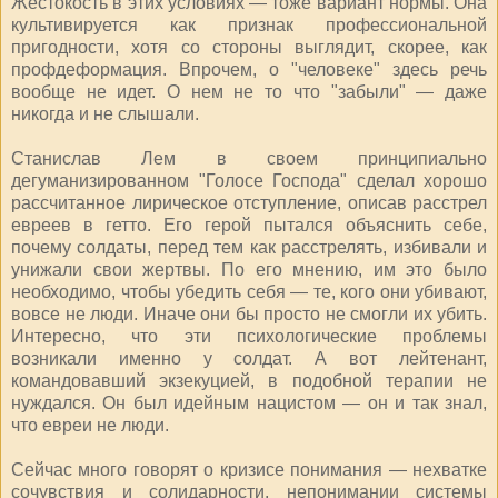
Жестокость в этих условиях — тоже вариант нормы. Она
культивируется как признак профессиональной
пригодности, хотя со стороны выглядит, скорее, как
профдеформация. Впрочем, о "человеке" здесь речь
вообще не идет. О нем не то что "забыли" — даже
никогда и не слышали.
Станислав Лем в своем принципиально
дегуманизированном "Голосе Господа" сделал хорошо
рассчитанное лирическое отступление, описав расстрел
евреев в гетто. Его герой пытался объяснить себе,
почему солдаты, перед тем как расстрелять, избивали и
унижали свои жертвы. По его мнению, им это было
необходимо, чтобы убедить себя — те, кого они убивают,
вовсе не люди. Иначе они бы просто не смогли их убить.
Интересно, что эти психологические проблемы
возникали именно у солдат. А вот лейтенант,
командовавший экзекуцией, в подобной терапии не
нуждался. Он был идейным нацистом — он и так знал,
что евреи не люди.
Сейчас много говорят о кризисе понимания — нехватке
сочувствия и солидарности, непонимании системы