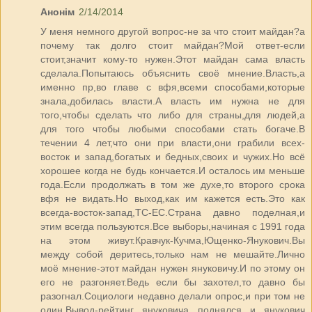
Анонім
2/14/2014
У меня немного другой вопрос-не за что стоит майдан?а
почему так долго стоит майдан?Мой ответ-если
стоит,значит кому-то нужен.Этот майдан сама власть
сделала.Попытаюсь объяснить своё мнение.Власть,а
именно пр,во главе с вфя,всеми способами,которые
знала,добилась власти.А власть им нужна не для
того,чтобы сделать что либо для страны,для людей,а
для того чтобы любыми способами стать богаче.В
течении 4 лет,что они при власти,они грабили всех-
восток и запад,богатых и бедных,своих и чужих.Но всё
хорошее когда не будь кончается.И осталось им меньше
года.Если продолжать в том же духе,то второго срока
вфя не видать.Но выход,как им кажется есть.Это как
всегда-восток-запад,ТС-ЕС.Страна давно поделная,и
этим всегда пользуются.Все выборы,начиная с 1991 года
на этом живут.Кравчук-Кучма,Ющенко-Янукович.Вы
между собой деритесь,только нам не мешайте.Лично
моё мнение-этот майдан нужен януковичу.И по этому он
его не разгоняет.Ведь если бы захотел,то давно бы
разогнал.Социологи недавно делали опрос,и при том не
один.Вывод-рейтинг януковича поднялся и янукович