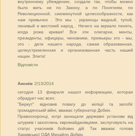
внутреннему убеждению, создали так, чтобы можно
было жить не по Закону, а по Понятиям, по
Революционной, сиюминутной целесообразности, как
нам привычно . Это мы - украинцы жадный, тупой,
ленивый и жестокий народ... Нечего на зеркало пенять,
когда рожа кривая! Все эти олигархи, менты,
президенты, офицеры, чиновники, премьеры это - мы,
это - дети нашего народа, самая образованная,
целеустремленная и организованная часть нашей
нации. Элита!
Відповісти
Анонім
2/13/2014
сегодня 13 февраля нашол информацию, которая
обрадует нас всех:
"Беркут" відновив повагу до міліції та запобіг
громадянській війні, вважає губернатор Добкін.
Правоохоронці, котрі захищали державні установи від
штурмів і захоплень євромайданівцями, заслуговують на
статус учасників бойових дій. Так вважає голова
Харківської ОДА Михайло Добкін.