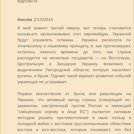
Відповісти
Анонім
2/13/2014
А мой комент третий сверху, вот теперь становится
ясным,кто организовывал этот евромайдан. Украиной
будут управлять гетманы... Украина расколота по
этническому и языковому принципу, и, как прогнозируют,
осталось немного времени до того, как страна
распадется на несколько государств — на Восточную,
Центральную и Западную Украину, возможно, с
выделением Ужгородской области, которую населяют
русины, и Крым. Однако такой вариант развития событий
украинцев не устраивает.
Первое впечатление от бунта или революции на
Украине, что активный запад страны (говорящий по-
украински, настроенный против России и имеющий
"священную корову в лице ЕС") пытается силовым
методом решить противостояние в свою пользу в
холодной войне с востоком (русскоязычными областями
востока и юго-востока, которые понимают, что без