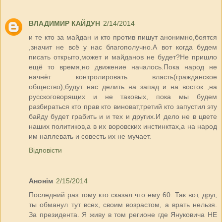
ВЛАДИМИР КАЙДУН
2/14/2014
и те кто за майдан и кто против пишут анонимно,боятся
,значит не всё у нас благополучно.А вот когда будем
писать открыто,может и майданов не будет?Не пришло
ещё то время,но движение началось.Пока народ не
начнёт контролировать власть(гражданское
общество),будут нас делить на запад и на восток ,на
русскоговорящих и не таковых, пока мы будем
разбираться кто прав кто виноват,третий кто запустил эту
байду будет грабить и и тех и других.И дело не в цвете
наших политиков,а в их воровских инстинктах,а на народ
им наплевать и совесть их не мучает.
Відповісти
Анонім
2/15/2014
Последний раз тому кто сказал что ему 60. Так вот, друг,
ты обманул тут всех, своим возрастом, а врать нельзя.
За президента. Я живу в том регионе где Януковича НЕ