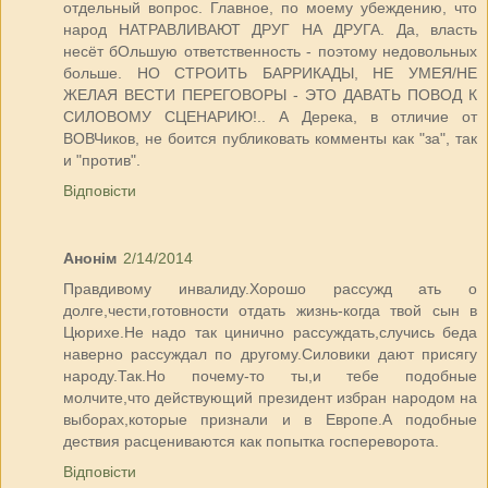
отдельный вопрос. Главное, по моему убеждению, что
народ НАТРАВЛИВАЮТ ДРУГ НА ДРУГА. Да, власть
несёт бОльшую ответственность - поэтому недовольных
больше. НО СТРОИТЬ БАРРИКАДЫ, НЕ УМЕЯ/НЕ
ЖЕЛАЯ ВЕСТИ ПЕРЕГОВОРЫ - ЭТО ДАВАТЬ ПОВОД К
СИЛОВОМУ СЦЕНАРИЮ!.. А Дерека, в отличие от
ВОВЧиков, не боится публиковать комменты как "за", так
и "против".
Відповісти
Анонім
2/14/2014
Правдивому инвалиду.Хорошо рассужд ать о
долге,чести,готовности отдать жизнь-когда твой сын в
Цюрихе.Не надо так цинично рассуждать,случись беда
наверно рассуждал по другому.Силовики дают присягу
народу.Так.Но почему-то ты,и тебе подобные
молчите,что действующий президент избран народом на
выборах,которые признали и в Европе.А подобные
дествия расцениваются как попытка госпереворота.
Відповісти