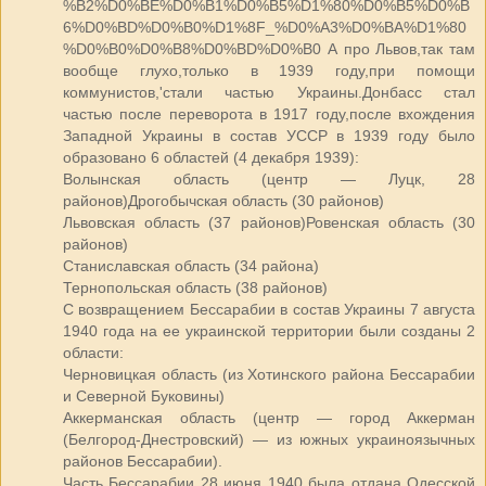
%B2%D0%BE%D0%B1%D0%B5%D1%80%D0%B5%D0%B
6%D0%BD%D0%B0%D1%8F_%D0%A3%D0%BA%D1%80
%D0%B0%D0%B8%D0%BD%D0%B0 А про Львов,так там
вообще глухо,только в 1939 году,при помощи
коммунистов,'стали частью Украины.Донбасс стал
частью после переворота в 1917 году,после вхождения
Западной Украины в состав УССР в 1939 году было
образовано 6 областей (4 декабря 1939):
Волынская область (центр — Луцк, 28
районов)Дрогобычская область (30 районов)
Львовская область (37 районов)Ровенская область (30
районов)
Станиславская область (34 района)
Тернопольская область (38 районов)
С возвращением Бессарабии в состав Украины 7 августа
1940 года на ее украинской территории были созданы 2
области:
Черновицкая область (из Хотинского района Бессарабии
и Северной Буковины)
Аккерманская область (центр — город Аккерман
(Белгород-Днестровский) — из южных украиноязычных
районов Бессарабии).
Часть Бессарабии 28 июня 1940 была отдана Одесской