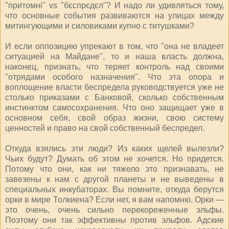
"притомні" vs "бєспрєдєл"? И надо ли удивляться тому,
что основные события развиваются на улицах между
митингующими и силовиками купно с титушками?
И если оппозицию упрекают в том, что "она не владеет
ситуацией на Майдане", то и наша власть должна,
наконец, признать, что теряет контроль над своими
"отрядами особого назначения". Что эта опора и
воплощение власти беспредела руководствуется уже не
столько приказами с Банковой, сколько собственным
инстинктом самосохранения. Что оно защищает уже в
основном себя, свой образ жизни, свою систему
ценностей и право на свой собственный беспредел.
Откуда взялись эти люди? Из каких щелей вылезли?
Чьих будут? Думать об этом не хочется. Но придется.
Потому что они, как ни тяжело это признавать, не
завезены к нам с другой планеты и не выведены в
специальных инкубаторах. Вы помните, откуда берутся
орки в мире Толкиена? Если нет, я вам напомню. Орки —
это очень, очень сильно перекореженные эльфы.
Поэтому они так эффективны против эльфов. Адские