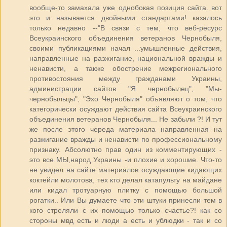
вообще-то замахала уже однобокая позиция сайта. вот
это и называется двойными стандартами! казалось
только недавно --"В связи с тем, что веб-ресурс
Всеукраинского объединения ветеранов Чернобыля,
своими публикациями начал ...умышленные действия,
направленные на разжигание, национальной вражды и
ненависти, а также обострение межрегионального
противостояния между гражданами Украины,
администрации сайтов "Я чернобылец", "Мы-
чернобыльцы", "Эхо Чернобыля" объявляют о том, что
категорически осуждают действия сайта Всеукраинского
объединения ветеранов Чернобыля... Не забыли ?! И тут
же после этого череда материала направленная на
разжигание вражды и ненависти по профессиональному
признаку. Абсолютно прав один из комментирующих -
это все МЫ,народ Украины -и плохие и хорошие. Что-то
не увидел на сайте материалов осуждающие кидающих
коктейли молотова, тех кто делал катапульту на майдане
или кидал тротуарную плитку с помощью большой
рогатки.. Или Вы думаете что эти штуки принесли тем в
кого стреляли с их помощью только счастье?! как со
стороны мвд есть и люди а есть и ублюдки - так и со