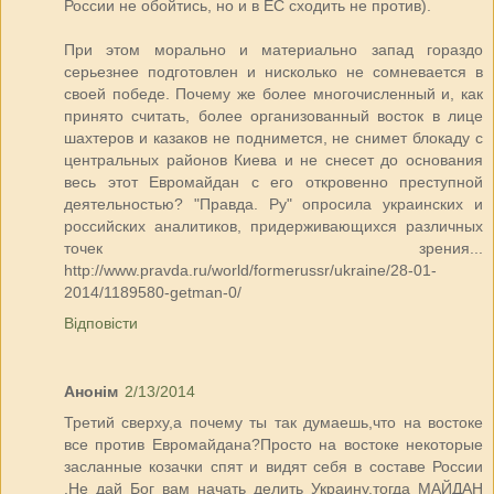
России не обойтись, но и в ЕС сходить не против).
При этом морально и материально запад гораздо
серьезнее подготовлен и нисколько не сомневается в
своей победе. Почему же более многочисленный и, как
принято считать, более организованный восток в лице
шахтеров и казаков не поднимется, не снимет блокаду с
центральных районов Киева и не снесет до основания
весь этот Евромайдан с его откровенно преступной
деятельностью? "Правда. Ру" опросила украинских и
российских аналитиков, придерживающихся различных
точек зрения...
http://www.pravda.ru/world/formerussr/ukraine/28-01-
2014/1189580-getman-0/
Відповісти
Анонім
2/13/2014
Третий сверху,а почему ты так думаешь,что на востоке
все против Евромайдана?Просто на востоке некоторые
засланные козачки спят и видят себя в составе России
.Не дай Бог вам начать делить Украину,тогда МАЙДАН