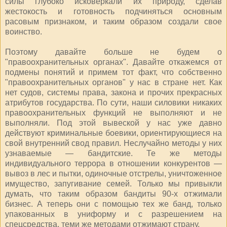
силы глубоко исковеркали их природу, сделав
жестокость и готовность подчиняться основным
расовым признаком, и таким образом создали свое
воинство.
Поэтому давайте больше не будем о
"правоохранительных органах". Давайте откажемся от
подмены понятий и примем тот факт, что собственно
"правоохранительных органов" у нас в стране нет. Как
нет судов, системы права, закона и прочих прекрасных
атрибутов государства. По сути, наши силовики никаких
правоохранительных функций не выполняют и не
выполняли. Под этой вывеской у нас уже давно
действуют криминальные боевики, ориентирующиеся на
свой внутренний свод правил. Неслучайно методы у них
узнаваемые — бандитские. Те же методы
индивидуального террора в отношении конкурентов —
вывоз в лес и пытки, одиночные отстрелы, уничтоженное
имущество, запугивание семей. Только мы привыкли
думать, что таким образом бандиты 90-х отжимали
бизнес. А теперь они с помощью тех же банд, только
упакованных в униформу и с разрешением на
спецсредства, теми же методами отжимают страну.