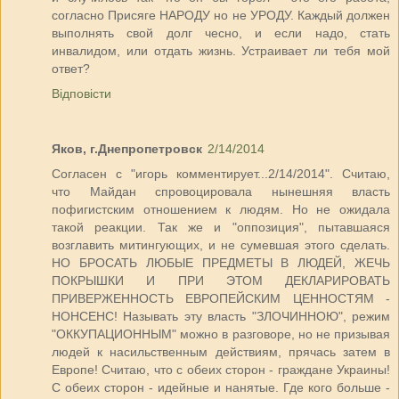
согласно Присяге НАРОДУ но не УРОДУ. Каждый должен
выполнять свой долг чесно, и если надо, стать
инвалидом, или отдать жизнь. Устраивает ли тебя мой
ответ?
Відповісти
Яков, г.Днепропетровск
2/14/2014
Согласен с "игорь комментирует...2/14/2014". Считаю,
что Майдан спровоцировала нынешняя власть
пофигистским отношением к людям. Но не ожидала
такой реакции. Так же и "оппозиция", пытавшаяся
возглавить митингующих, и не сумевшая этого сделать.
НО БРОСАТЬ ЛЮБЫЕ ПРЕДМЕТЫ В ЛЮДЕЙ, ЖЕЧЬ
ПОКРЫШКИ И ПРИ ЭТОМ ДЕКЛАРИРОВАТЬ
ПРИВЕРЖЕННОСТЬ ЕВРОПЕЙСКИМ ЦЕННОСТЯМ -
НОНСЕНС! Называть эту власть "ЗЛОЧИННОЮ", режим
"ОККУПАЦИОННЫМ" можно в разговоре, но не призывая
людей к насильственным действиям, прячась затем в
Европе! Считаю, что с обеих сторон - граждане Украины!
С обеих сторон - идейные и нанятые. Где кого больше -