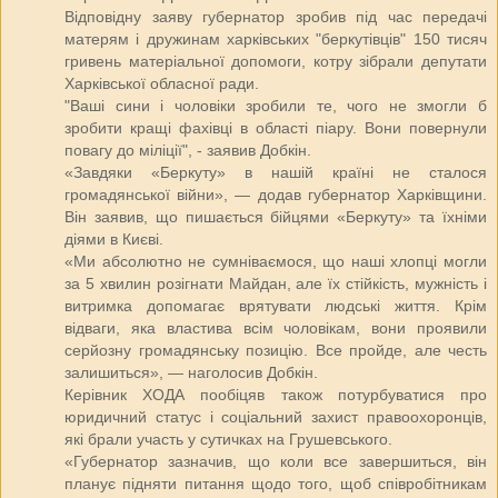
Відповідну заяву губернатор зробив під час передачі
матерям і дружинам харківських "беркутівців" 150 тисяч
гривень матеріальної допомоги, котру зібрали депутати
Харківської обласної ради.
"Ваші сини і чоловіки зробили те, чого не змогли б
зробити кращі фахівці в області піару. Вони повернули
повагу до міліції", - заявив Добкін.
«Завдяки «Беркуту» в нашій країні не сталося
громадянської війни», — додав губернатор Харківщини.
Він заявив, що пишається бійцями «Беркуту» та їхніми
діями в Києві.
«Ми абсолютно не сумніваємося, що наші хлопці могли
за 5 хвилин розігнати Майдан, але їх стійкість, мужність і
витримка допомагає врятувати людські життя. Крім
відваги, яка властива всім чоловікам, вони проявили
серйозну громадянську позицію. Все пройде, але честь
залишиться», — наголосив Добкін.
Керівник ХОДА пообіцяв також потурбуватися про
юридичний статус і соціальний захист правоохоронців,
які брали участь у сутичках на Грушевського.
«Губернатор зазначив, що коли все завершиться, він
планує підняти питання щодо того, щоб співробітникам