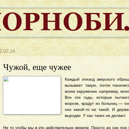
2.02.14
Чужой, еще чужее
Каждый эпизод зверского обращ
вызывает такую, почти паниче
моем окружении, например, многи
Все эти гады, которые пытают
морозе, крадут из больниц — он
них какой-то не такой. И держ
выродки. У нас таких не делают.
Не то чтобы мы в это действительно верили. Просто до сих пор