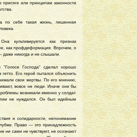
не присяге или принципам законности
тства.
а по себе такая жизнь, лишенная
ловека.
на культивируется как признак
рее, как профдеформация. Впрочем, о
 — даже никогда и не слышали.
 "Голосе Господа" сделал хорошо
 гетто. Его герой пытался объяснить
унижали свои жертвы. По его мнению,
бивают, вовсе не люди. Иначе они бы
 проблемы возникали именно у солдат.
рапии не нуждался. Он был идейным
ствия и солидарности, непонимании
 глубже. Право — это принадлежность
ие ни сами не чувствуют, не осознают