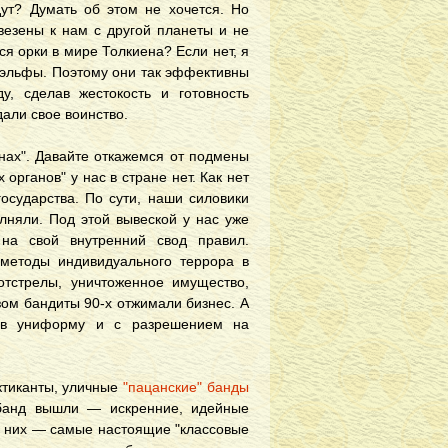
ут? Думать об этом не хочется. Но
авезены к нам с другой планеты и не
я орки в мире Толкиена? Если нет, я
 эльфы. Поэтому они так эффективны
у, сделав жестокость и готовность
али свое воинство.
нах". Давайте откажемся от подмены
органов" у нас в стране нет. Как нет
государства. По сути, наши силовики
лняли. Под этой вывеской у нас уже
на свой внутренний свод правил.
методы индивидуального террора в
тстрелы, уничтоженное имущество,
зом бандиты 90-х отжимали бизнес. А
 в униформу и с разрешением на
ктиканты, уличные
"пацанские" банды
 банд вышли — искренние, идейные
я них — самые настоящие "классовые