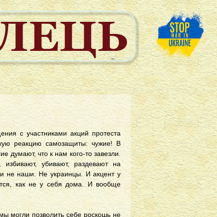
ения с участниками акций протеста
скую реакцию самозащиты: чужие! В
е думают, что к нам кого-то завезли.
, избивают, убивают, раздевают на
и не наши. Не украинцы. И акцент у
атся, как не у себя дома. И вообще
 мы могли позволить себе роскошь не