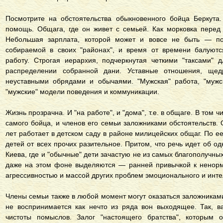
Посмотрите на обстоятельства обыкновенного бойца Беркута
помощь. Общага, где он живет с семьей. Как морковка пере
Небольшая зарплата, которой может и вовсе не быть — по
собираемой в своих "районах", и время от времени балуют
работу. Строгая иерархия, подчеркнутая четкими "таксами" 
распределении собранной дани. Уставные отношения, ще
неуставными обрядами и обычаями. "Мужская" работа, "мужск
"мужские" модели поведения и коммуникации.
Жизнь прозрачна. И "на работе", и "дома", т.е. в общаге. В том 
самого бойца, и членов его семьи заложниками обстоятельств.
лет работает в детском саду в районе милицейских общаг. По е
детей от всех прочих разительное. Притом, что речь идет об 
Киева, где и "обычные" дети зачастую не из самых благополучных
даже на этом фоне выделяются — ранней привычкой к ненорм
агрессивностью и массой других проблем эмоционального и инте
Члены семьи также в любой момент могут оказаться заложникам
не воспринимается как нечто из ряда вон выходящее. Так, в
чистоты помыслов. Залог "настоящего братства", которым 