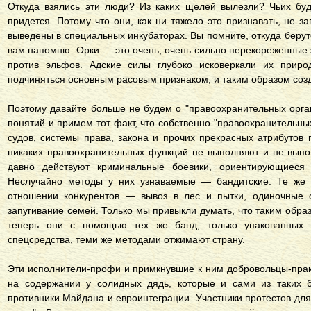
Откуда взялись эти люди? Из каких щелей вылезли? Чьих буд
придется. Потому что они, как ни тяжело это признавать, не з
выведены в специальных инкубаторах. Вы помните, откуда берутс
вам напомню. Орки — это очень, очень сильно перекореженные
против эльфов. Адские силы глубоко исковеркали их природ
подчиняться основным расовым признаком, и таким образом созд
Поэтому давайте больше не будем о "правоохранительных орга
понятий и примем тот факт, что собственно "правоохранительных 
судов, системы права, закона и прочих прекрасных атрибутов 
никаких правоохранительных функций не выполняют и не выпо
давно действуют криминальные боевики, ориентирующиеся 
Неслучайно методы у них узнаваемые — бандитские. Те же 
отношении конкурентов — вывоз в лес и пытки, одиночные о
запугивание семей. Только мы привыкли думать, что таким обра
теперь они с помощью тех же банд, только упакованных
спецсредства, теми же методами отжимают страну.
Эти исполнители-профи и примкнувшие к ним добровольцы-пра
на содержании у солидных дядь, которые и сами из таких
противники Майдана и евроинтеграции. Участники протестов дл