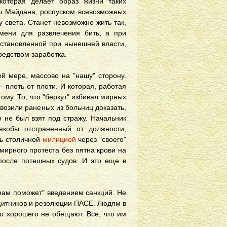
которая делает образ жизни таких
ды Майдана, роспуском всевозможных
у света. Станет невозможно жить так,
емени для развлечения бить, а при
 установленной при нынешней власти,
едством заработка.
ей мере, массово на "нашу" сторону.
 плоть от плоти. И которая, работая
ому. То, что "беркут" избивал мирных
увозили раненых из больниц доказать,
о не был взят под стражу. Начальник
якобы отстраненный от должности,
ть столичной
милицией
через "своего"
 мирного протеста без пятна крови на
после потешных судов. И это еще в
 нам поможет" введением санкций. Не
ащитников и резолюции ПАСЕ. Людям в
го хорошего не обещают. Все, что им