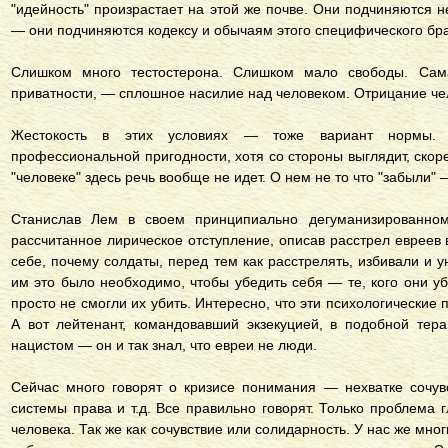
"идейность" произрастает на этой же почве. Они подчиняются 
— они подчиняются кодексу и обычаям этого специфического бра
Слишком много тестостерона. Слишком мало свободы. Сам
приватности, — сплошное насилие над человеком. Отрицание че
Жестокость в этих условиях — тоже вариант нормы. О
профессиональной пригодности, хотя со стороны выглядит, ско
"человеке" здесь речь вообще не идет. О нем не то что "забыли"
Станислав Лем в своем принципиально дегуманизированном
рассчитанное лирическое отступление, описав расстрел евреев в
себе, почему солдаты, перед тем как расстрелять, избивали и 
им это было необходимо, чтобы убедить себя — те, кого они у
просто не смогли их убить. Интересно, что эти психологические
А вот лейтенант, командовавший экзекуцией, в подобной те
нацистом — он и так знал, что евреи не люди.
Сейчас много говорят о кризисе понимания — нехватке сочув
системы права и т.д. Все правильно говорят. Только проблема
человека. Так же как сочувствие или солидарность. У нас же мног