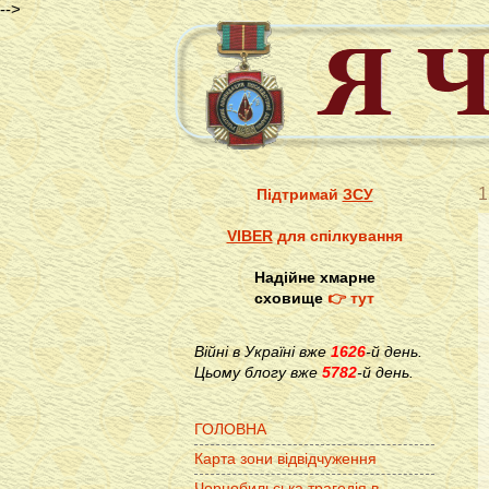
-->
1
Підтримай
ЗСУ
VIBER
для спілкування
Надійне хмарне
сховище
👉 тут
Війні в Україні вже
1626
-й день.
Цьому блогу вже
5782
-й день.
ГОЛОВНА
Карта зони відвідчуження
Чорнобильська трагедія в