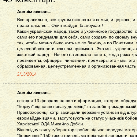
Анонім сказав...
Все правильно, все кругом виноваты и семья, и церковь, и 
правительство... Один майдан благоухает!
Какой украинский народ, такое и украинское государство, 
сами его придумали для себя, сами создали по своему в
так, чтобы можно было жить не по Закону, а по Понятиям
целесообразности, как нам привычно . Это мы - украинцы 
жестокий народ... Нечего на зеркало пенять, когда рожа кр
президенты, офицеры, чиновники, премьеры это - мы, это 
образованная, целеустремленная и организованная часть
2/13/2014
Анонім сказав...
сегодня 13 февраля нашол информацию, которая обрадует
"Беркут" відновив повагу до міліції та запобіг громадянській
Правоохоронці, котрі захищали державні установи від штур
євромайданівцями, заслуговують на статус учасників бойов
Харківської ОДА Михайло Добкін.
Відповідну заяву губернатор зробив під час передачі мате
"беркутівців" 150 тисяч гривень матеріальної допомоги, кот