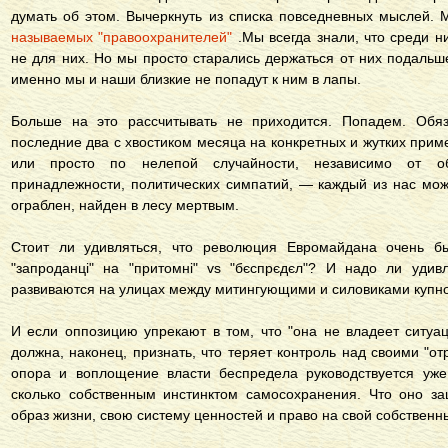
думать об этом. Вычеркнуть из списка повседневных мыслей.
называемых "правоохранителей"
.Мы всегда знали, что среди н
не для них. Но мы просто старались держаться от них подальше
именно мы и наши близкие не попадут к ним в лапы.
Больше на это рассчитывать не приходится. Попадем. Обя
последние два с хвостиком месяца на конкретных и жутких прим
или просто по нелепой случайности, независимо от обр
принадлежности, политических симпатий, — каждый из нас може
ограблен, найден в лесу мертвым.
Стоит ли удивляться, что революция Евромайдана очень быс
"запроданці" на "притомні" vs "бєспрєдєл"? И надо ли удив
развиваются на улицах между митингующими и силовиками купно
И если оппозицию упрекают в том, что "она не владеет ситуа
должна, наконец, признать, что теряет контроль над своими "от
опора и воплощение власти беспредела руководствуется уже
сколько собственным инстинктом самосохранения. Что оно з
образ жизни, свою систему ценностей и право на свой собственн