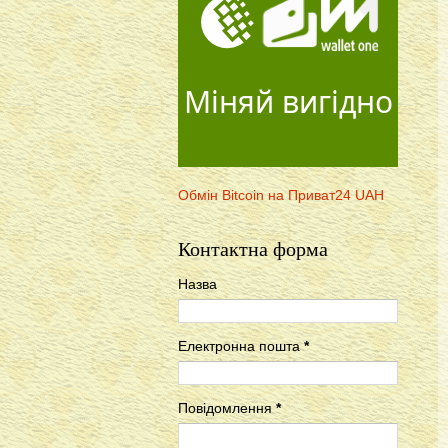
Міняй вигідно
Обмін Bitcoin на Приват24 UAH
Контактна форма
Назва
Електронна пошта
*
Повідомлення
*