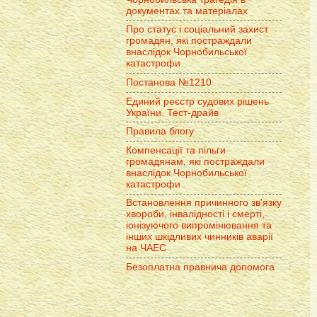
документах та матеріалах
Про статус і соціальний захист
громадян, які постраждали
внаслідок Чорнобильської
катастрофи
Постанова №1210
Единий реєстр судових рішень
України. Тест-драйв
Правила блогу
Компенсації та пільги
громадянам, які постраждали
внаслідок Чорнобильської
катастрофи
Встановлення причинного зв'язку
хвороби, інвалідності і смерті,
іонізуючого випромінювання та
інших шкідливих чинників аварії
на ЧАЕС
Безоплатна правнича допомога