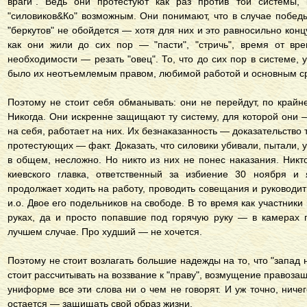
враги". Ведь они протестуют как раз против той системы, 
"силовиков&Ко" возможным. Они понимают, что в случае побе
"беркутов" не обойдется — хотя для них и это равносильно конц
как они жили до сих пор — "пасти", "стричь", время от вр
необходимости — резать "овец". То, что до сих пор в системе,
было их неотъемлемым правом, любимой работой и основным ср
Поэтому не стоит себя обманывать: они не перейдут, по крайн
Никогда. Они искренне защищают ту систему, для которой они —
на себя, работает на них. Их безнаказанность — доказательство т
протестующих — факт. Доказать, что силовики убивали, пытали, 
в общем, несложно. Но никто из них не понес наказания. Никт
киевского главка, ответственный за избиение 30 ноября и 
продолжает ходить на работу, проводить совещания и руководи
и.о. Двое его подельников на свободе. В то время как участники
руках, да и просто попавшие под горячую руку — в камерах 
лучшем случае. Про худший — не хочется.
Поэтому не стоит возлагать большие надежды на то, что "запад
стоит рассчитывать на воззвание к "праву", возмущение правоз
униформе все эти слова ни о чем не говорят. И уж точно, ниче
остается — защищать свой образ жизни.