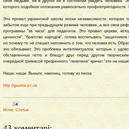
себя людьми, ни в других не в состоянии увидеть человека. Эт
которого подобное осознание равносильно профнепригодности. Э
Это провал украинской школы эпохи независимости, которая 
забытом еще при предыдущем режиме человеке, а все свои реф
программы "за часы" для педагогов. Это провал церкви, кот
ценности", "братство народов", готова воспитывать "защитников
но почему-то не спешит напомнить о том, что человек есть Образ 
это обязывает. Это проблема интеллектуалов, которые с удов
обставленных гетто и блещут друг перед другом творческим
очередной гримасой презренного "люмпена" кричат "это не наши!
Наши, наши. Выньте, наконец, голову из песка.
http://gazeta.zn.ua
Мітки:
Статьи
43 коментарі: