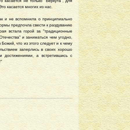
о касается не только "Беркута", для
то касается многих из нас.
так и не вспомнила о принципиально
ормы предпочла свести к раздуванию
орая встала горой за "традиционные
 Отечества" и заниматься чем угодно,
Божий, что из этого следует и к чему
ольствием заперлись в своих хорошо
и достижениями, а встретившись с
"