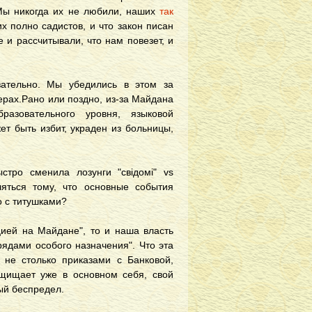
 Мы никогда их не любили, наших
так
их полно садистов, и что закон писан
 и рассчитывали, что нам повезет, и
зательно. Мы убедились в этом за
ерах.Рано или поздно, из-за Майдана
азовательного уровня, языковой
т быть избит, украден из больницы,
тро сменила лозунги "свідомі" vs
ляться тому, что основные события
 с титушками?
цией на Майдане", то и наша власть
рядами особого назначения". Что эта
 не столько приказами с Банковой,
ащищает уже в основном себя, свой
ый беспредел.