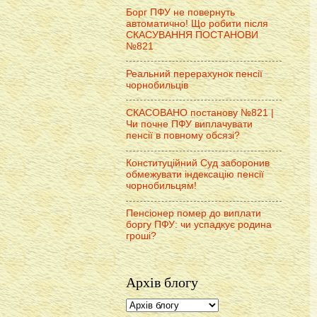
Борг ПФУ не повернуть
автоматично! Що робити після
СКАСУВАННЯ ПОСТАНОВИ
№821
Реальний перерахунок пенсії
чорнобильців
СКАСОВАНО постанову №821 |
Чи почне ПФУ виплачувати
пенсії в повному обсязі?
Конституційний Суд заборонив
обмежувати індексацію пенсії
чорнобильцям!
Пенсіонер помер до виплати
боргу ПФУ: чи успадкує родина
гроші?
Архів блогу