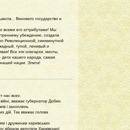
школа... Виновато государство и
со всеми его аттрибутами! Мы
нутреннему убеждению, создали
, по Революционной, сиюминутной
жадный, тупой, ленивый и
ивая! Все эти олигархи, менты,
- дети нашего народа, самая
 нашей нации. Элита!
 нас всех:
 війні, вважає губернатор Добкін.
мів і захоплень
их дій. Так вважає голова
рям і дружинам харківських
ру зібрали депутати Харківської