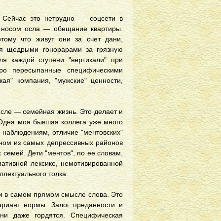
. Сейчас это нетрудно — соцсети в
д носом осла — обещание квартиры.
тому что живут они за счет дани,
ся щедрыми гонорарами за грязную
для каждой ступени "вертикали" при
дро пересыпанные специфическими
ая" компания, "мужские" ценности,
числе — семейная жизнь. Это делает и
 Одна моя бывшая коллега уже много
е наблюдениям, отличие "ментовских"
одном из самых депрессивных районов
 семей. Дети "ментов", по ее словам,
ативной лексике, немотивированной
ллектуального толка.
и в самом прямом смысле слова. Это
ариант нормы. Залог преданности и
они даже гордятся. Специфическая