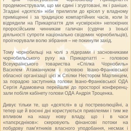
продемонстрували, що ми єдині і згуртовані, як і раніше.
Згадані «дєятєлі» ніби прилипли до крісел у владному
приміщенні і за традицією компартійних часів, коли їх
відрядили на Прикарпаття для «усмірєнія» непокірних
проросійським чинникам галичан (судячи з їхньої
діяльності супроти національно свідомих чорнобильців),
проігнорували волю зібрання – не покинули захід.
Тому чорнобильці на чолі з лідерами і засновниками
чорнобильського руху на Прикарпатті – головою
Всеукраїнського товариства «Спілка Чорнобиль»
Василем Атаманчуком і головою Івано-Франківської
обласної організації цієї ж Спілки Нестором Мартинцем,
за порадою заступника голови Івано-Франківської ОДА
Сергія Адамовича перейшли до просторої конференц-
зали побіля кабінету голови ОДА Андрія Троценка.
Дивує тільки те, що «дєятєлі» в ці постреволюційні, а
тепер ще й воєнні дні користуються привілеями і тим же
впливом на нашу нову владу, що і в часи
«папєрєдніков»: скеровують фінансові потоки на
побудову пам’ятників власного уподобання, несмак і