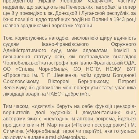
президентом України Леонідом Кравчуком, частину
нардепів, що засідають на Печерських пагорбах, а тепер
ще й у президіях т. зв. Донєцкой і Луганской республік, за
їхню позицію щодо трагічних подій на Волині в 1943 році
назвав зрадниками і ворогами України.
Тож, користуючись нагодою, висловлюю щиру вдячність
суддям Івано-Франківського Окружного
Адміністративного суду, моїм адвокатам, Комісії з
визначення статусу осіб, які постраждали внаслідок
Чорнобильської катастрофи при Івано-Франківській ОДА,
ОО «Спілка Чорнобиль», ОО НСПУ, НСЖУ, ВУТ
«Просвіта» ім. Т. Г. Шевченка, моїм друзям Богданові
Соколовському, Вікторові Бернацькому, Петрові
Зеленчуку, які допомогли мені повернути статус учасника
ліквідації аварії на ЧАЕС і добре ім’я.
Тим часом, «дєятєлі» беруть на себе функції цензорів-
вершителів долі художніх і документальних книг,
авторами яких є «неугодні» їм автори, зокрема, йдеться
про долю книги Н. Мартинця («Пекло посеред раю») і М.
Симчича («Чорнобильці: герої чи парії?»), яка готується
до друку у видавництві «Меморіал».