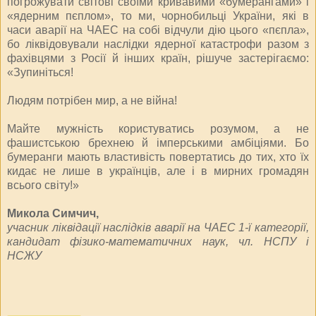
погрожувати світові своїми кривавими «бумерангами» і
«ядерним пєплом», то ми, чорнобильці України, які в
часи аварії на ЧАЕС на собі відчули дію цього «пєпла»,
бо ліквідовували наслідки ядерної катастрофи разом з
фахівцями з Росії й інших країн, рішуче застерігаємо:
«Зупиніться!
Людям потрібен мир, а не війна!
Майте мужність користуватись розумом, а не
фашистською брехнею й імперськими амбіціями. Бо
бумеранги мають властивість повертатись до тих, хто їх
кидає не лише в українців, але і в мирних громадян
всього світу!»
Микола Симчич,
учасник ліквідації наслідків аварії на ЧАЕС 1-ї категорії,
кандидат фізико-математичних наук, чл. НСПУ і
НСЖУ