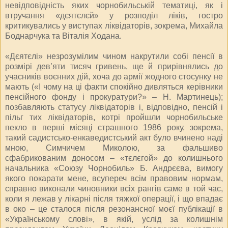
невідповідність яких чорнобильській тематиці, як і
втручання «дєятєлєй» у розподіл ліків, гостро
критикувались у виступах ліквідаторів, зокрема, Михайла
Боднарчука та Віталія Ходана.
«Дєятєлі» незрозумілим чином накрутили собі пенсії в
розмірі дев’яти тисяч гривень, ще й прирівнялись до
учасників воєнних дій, хоча до армії жодного стосунку не
мають («І чому на ці факти спокійно дивляться керівники
пенсійного фонду і прокуратури?» – Н. Мартинець);
позбавляють статусу ліквідаторів і, відповідно, пенсій і
пільг тих ліквідаторів, котрі пройшли чорнобильське
пекло в перші місяці страшного 1986 року, зокрема,
такий садистсько-енкаведистський акт було вчинено наді
мною, Симчичем Миколою, за фальшиво
сфабрикованим доносом – «тєлєгой» до колишнього
начальника «Союзу Чорнобиль» Б. Андрєєва, вимогу
якого покарати мене, всупереч всім правовим нормам,
справно виконали чиновники всіх рангів саме в той час,
коли я лежав у лікарні після тяжкої операції, і що впадає
в око – це сталося після резонансної моєї публікації в
«Українському слові», в якій, услід за колишнім