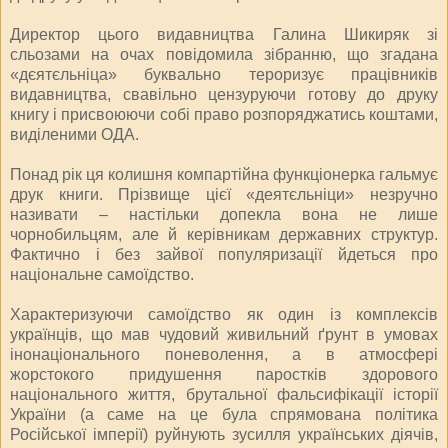
Директор цього видавництва Галина Шикиряк зі
сльозами на очах повідомила зібранню, що згадана
«дєятєльніца» буквально тероризує працівників
видавництва, свавільно цензуруючи готову до друку
книгу і присвоюючи собі право розпоряджатись коштами,
виділеними ОДА.
Понад рік ця колишня компартійна функціонерка гальмує
друк книги. Прізвище цієї «деятєльніци» незручно
називати – настільки допекла вона не лише
чорнобильцям, але й керівникам державних структур.
Фактично і без зайвої популяризації йдеться про
національне самоїдство.
Характеризуючи самоїдство як один із комплексів
українців, що мав чудовий живильний ґрунт в умовах
інонаціонального поневолення, а в атмосфері
жорстокого придушення паростків здорового
національного життя, брутальної фальсифікації історії
України (а саме на це була спрямована політика
Російської імперії) руйнують зусилля українських діячів,