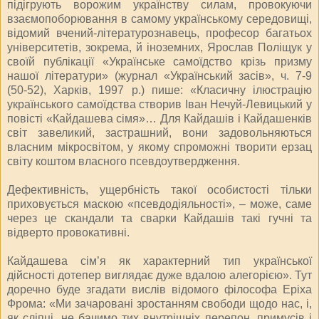
підігрують ворожим українству силам, провокуючи
взаємопоборювання в самому українському середовищі,
відомий вчений-літературознавець, професор багатьох
університетів, зокрема, й іноземних, Ярослав Поліщук у
своїй публікації «Українське самоїдство крізь призму
нашої літератури» (журнал «Український засів», ч. 7-9
(50-52), Харків, 1997 р.) пише: «Класичну ілюстрацію
українського самоїдства створив Іван Нечуй-Левицький у
повісті «Кайдашева сімя»… Для Кайдашів і Кайдашенків
світ завеликий, застрашний, вони задовольняються
власним мікросвітом, у якому спроможні творити ерзац
світу коштом власного псевдоутвердження.
Дефективність, ущербність такої особистості тільки
приховується маскою «псевдодіяльності», – може, саме
через це скандали та сварки Кайдашів такі гучні та
відверто провокативні.
Кайдашева сім’я як характерний тип української
дійсності дотепер виглядає дуже вдалою алегорією». Тут
доречно буде згадати вислів відомого філософа Еріха
Фрома: «Ми зачаровані зростанням свободи щодо нас, і,
як сліпці, не бачимо тих внутрішніх перепон, примусів і