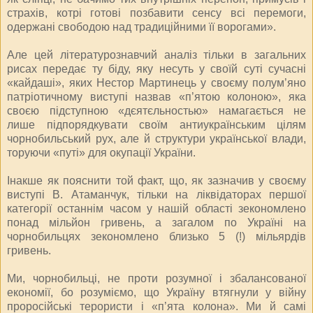
страхів, котрі готові позбавити сенсу всі перемоги,
одержані свободою над традиційними її ворогами».
Але цей літературознавчий аналіз тільки в загальних
рисах передає ту біду, яку несуть у своїй суті сучасні
«кайдаші», яких Нестор Мартинець у своєму полум’яно
патріотичному виступі назвав «п’ятою колоною», яка
своєю підступною «дєятєльностью» намагається не
лише підпорядкувати своїм антиукраїнським цілям
чорнобильський рух, але й структури української влади,
торуючи «путі» для окупації України.
Інакше як пояснити той факт, що, як зазначив у своєму
виступі В. Атаманчук, тільки на ліквідаторах першої
категорії останнім часом у нашій області зекономлено
понад мільйон гривень, а загалом по Україні на
чорнобильцях зекономлено близько 5 (!) мільярдів
гривень.
Ми, чорнобильці, не проти розумної і збалансованої
економії, бо розуміємо, що Україну втягнули у війну
проросійські терористи і «п’ята колона». Ми й самі