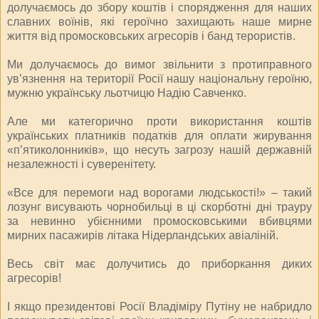
долучаємось до збору коштів і спорядження для наших
славних воїнів, які героїчно захищають наше мирне
життя від промосковських агресорів і банд терористів.
Ми долучаємось до вимог звільнити з протиправного
ув’язнення на території Росії нашу національну героїню,
мужню українську льотчицю Надію Савченко.
Але ми категорично проти використання коштів
українських платників податків для оплати жирування
«п’ятиколонників», що несуть загрозу нашій державній
незалежності і суверенітету.
«Все для перемоги над ворогами людськості!» – такий
лозунг висувають чорнобильці в ці скорботні дні трауру
за невинно убієнними промосковськими вбивцями
мирних пасажирів літака Нідерландських авіаліній.
Весь світ має долучитись до приборкання диких
агресорів!
І якщо президентові Росії Владіміру Путіну не набридло