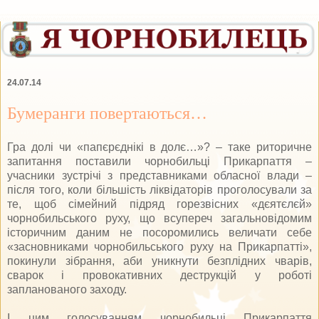
24.07.14
Бумеранги повертаються…
Гра долі чи «папєрєднікі в долє…»? – таке риторичне
запитання поставили чорнобильці Прикарпаття –
учасники зустрічі з представниками обласної влади –
після того, коли більшість ліквідаторів проголосували за
те, щоб сімейний підряд горезвісних «дєятєлєй»
чорнобильського руху, що всупереч загальновідомим
історичним даним не посоромились величати себе
«засновниками чорнобильського руху на Прикарпатті»,
покинули зібрання, аби уникнути безплідних чварів,
сварок і провокативних деструкцій у роботі
запланованого заходу.
І цим голосуванням чорнобильці Прикарпаття