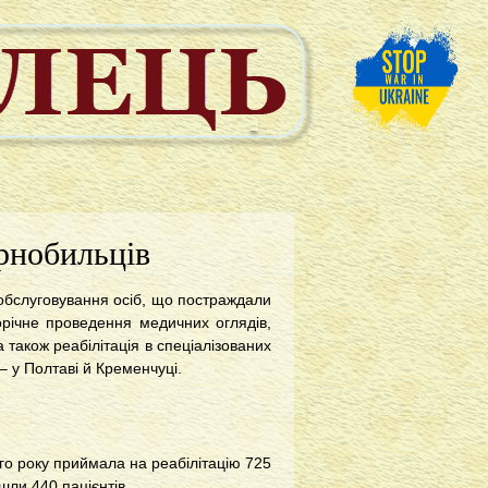
орнобильців
обслуговування осіб, що постраждали
орічне проведення медичних оглядів,
 також реабілітація в спеціалізованих
 – у Полтаві й Кременчуці.
го року приймала на реабілітацію 725
шли 440 пацієнтів.