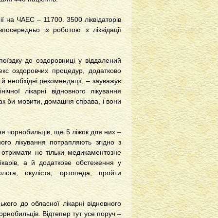
рії на ЧАЕС – 11700. 3500 ліквідаторів
зпосередньо із роботою з ліквідації
поїздку до оздоровниці у віддалений
екс оздоровчих процедур, додатково
й необхідні рекомендації, – зауважує
нічної лікарні відновного лікування
так би мовити, домашня справа, і вони
ння чорнобильців, ще 5 ліжок для них –
ного лікування потрапляють згідно з
ь отримати не тільки медикаментозне
лікарів, а й додаткове обстеження у
олога, окуліста, ортопеда, пройти
ького до обласної лікарні відновного
орнобильців. Відтепер тут усе поруч –