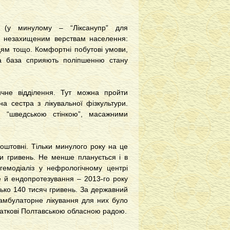
ня (у минулому – “Ліксанупр” для
но незахищеним верствам населення:
цям тощо. Комфортні побутові умови,
на база сприяють поліпшенню стану
чне відділення. Тут можна пройти
а сестра з лікувальної фізкультури.
, “шведською стінкою”, масажними
коштовні. Тільки минулого року на це
и гривень. Не менше планується і в
 гемодіаліз у нефрологічному центрі
не й ендопротезування – 2013-го року
ько 140 тисяч гривень. За державний
 амбулаторне лікування для них було
одаткові Полтавською обласною радою.