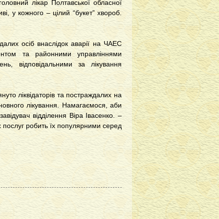
головний лікар Полтавської обласної
иві, у кожного – цілий “букет” хвороб.
далих осіб внаслідок аварії на ЧАЕС
ентом та районними управліннями
ень, відповідальними за лікування
януто ліквідаторів та постраждалих на
новного лікування. Намагаємося, аби
авідувач відділення Віра Івасенко. –
х послуг робить їх популярними серед