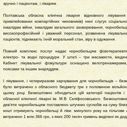
зручно і пацієнтам, і лікарям.
Полтавська обласна клінічна лікарня відновного лікуван
привілейованих компартійних чиновників) нині слугує соціаль
інвалідам війни, інвалідам загального захворювання, чорнобиль
високопрофесійний і уважний персонал, розвинена лікуваль
пацієнтів, піднімають їхній моральний стан, віру в одужання.
Повний комплекс послуг надає чорнобильцям фізіотерапевти
електро- та водні процедури. У штаті – три масажисти, медичн
Кабінет лікувальної фізкультури оснащено велотренажерами
поясами та іншим знаряддям.
І лікування, і чотириразове харчування для чорнобильців – без
було витрачено з обласного бюджету три з половиною мільйон
цьому році. Безкоштовно обходиться цій категорії пацієнтів і
обласної клінічної лікарні ім. М.В. Скліфосовського. Безкоштов
дев’яти чорнобильцям поставлено штучних суглобів на суму близ
кошт отримують чорнобильці й ліки: минулого року на пільгове
витрачено 1 млн 366 грн, з яких 200 тисяч гривень виділені як д