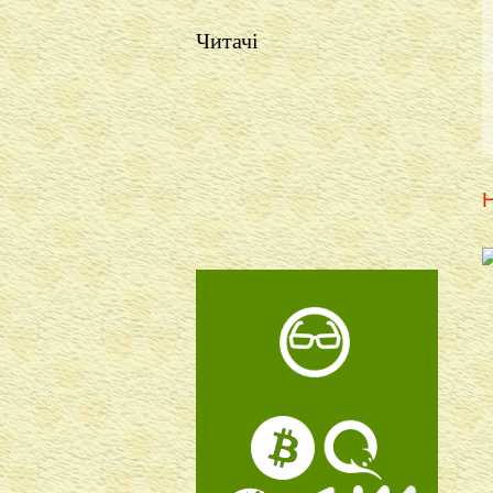
Читачі
Н