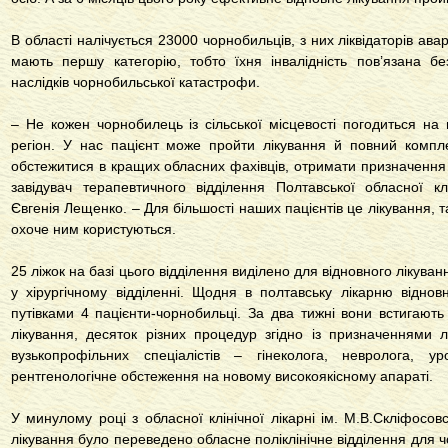
В області налічується 23000 чорнобильців, з них ліквідаторів ава
мають першу категорію, тобто їхня інвалідність пов’язана бе
наслідків чорнобильської катастрофи.
– Не кожен чорнобилець із сільської місцевості погодиться на 
регіон. У нас пацієнт може пройти лікування й повний компл
обстежитися в кращих обласних фахівців, отримати призначення 
завідувач терапевтичного відділення Полтавської обласної клі
Євгенія Лещенко. – Для більшості наших пацієнтів це лікування, 
охоче ним користуються.
25 ліжок на базі цього відділення виділено для відновного лікува
у хірургічному відділенні. Щодня в полтавську лікарню віднов
путівками 4 пацієнти-чорнобильці. За два тижні вони встигают
лікування, десяток різних процедур згідно із призначеннями 
вузькопрофільних спеціалістів – гінеколога, невролога, ур
рентгенологічне обстеження на новому високоякісному апараті.
У минулому році з обласної клінічної лікарні ім. М.В.Скліфосовс
лікування було переведено обласне поліклінічне відділення для ч