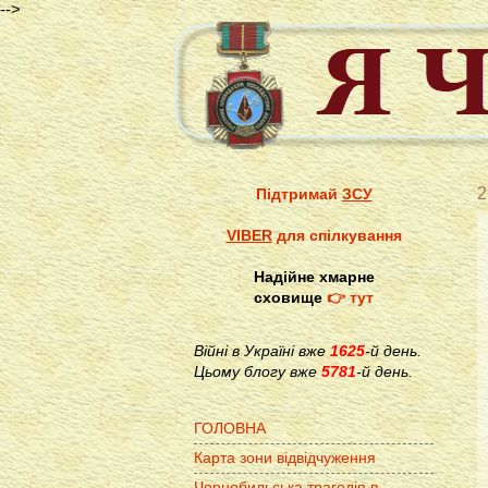
-->
2
Підтримай
ЗСУ
VIBER
для спілкування
Надійне хмарне
сховище
👉 тут
Війні в Україні вже
1625
-й день.
Цьому блогу вже
5781
-й день.
ГОЛОВНА
Карта зони відвідчуження
Чорнобильська трагедія в