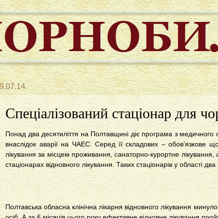
9.07.14
Спеціалізований стаціонар для ч
Понад два десятиліття на Полтавщині діє програма з медичного 
внаслідок аварії на ЧАЕС. Серед її складових – обов’язкове щ
лікування за місцем проживання, санаторно-курортне лікування, а
стаціонарах відновного лікування. Таких стаціонарів у області два
Полтавська обласна клінічна лікарня відновного лікування минуло
осіб. А за 6 місяців цього року ефективне відновне лікування прой