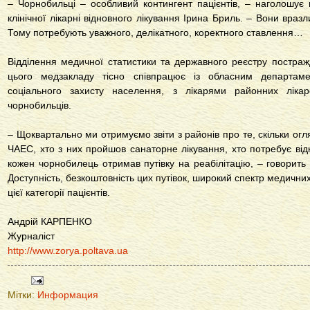
– Чорнобильці – особливий контингент пацієнтів, – наголошує 
клінічної лікарні відновного лікування Ірина Бриль. – Вони вразл
Тому потребують уважного, делікатного, коректного ставлення…
Відділення медичної статистики та державного реєстру постраж
цього медзакладу тісно співпрацює із обласним департам
соціального захисту населення, з лікарями районних лікар
чорнобильців.
– Щоквартально ми отримуємо звіти з районів про те, скільки огл
ЧАЕС, хто з них пройшов санаторне лікування, хто потребує від
кожен чорнобилець отримав путівку на реабілітацію, – говорить з
Доступність, безкоштовність цих путівок, широкий спектр медични
цієї категорії пацієнтів.
Андрій КАРПЕНКО
Журналіст
http://www.zorya.poltava.ua
Мітки:
Информация