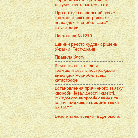
документах та матеріалах
Про статус і соціальний захист
громадян, які постраждали
внаслідок Чорнобильської
катастрофи
Постанова №1210
Единий реєстр судових рішень
України. Тест-драйв
Правила блогу
Компенсації та пільги
громадянам, які постраждали
внаслідок Чорнобильської
катастрофи
Встановлення причинного зв'язку
хвороби, інвалідності і смерті,
іонізуючого випромінювання та
інших шкідливих чинників аварії
на ЧАЕС
Безоплатна правнича допомога