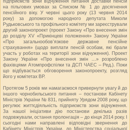
підприємств зони відчуження питання доставки пенсій
на пільгових умовах за Списком № 1 до досягнення
пенсійного віку. У червні цього року (13 червня 2014
року) за допомогою народного депутата Миколи
Рудьковського та профільного комітету ми зареєстрували
другий законопроект (проект Закону «Про внесення змін
до розділу ХV «Прикінцеві положення» Закону України
«Про загальнообов’язкове державне пенсійне
страхування» (щодо виплати пенсій особам, які брали
участь у роботах на території зони відчуження). Проект
Закону України «Про внесення змін …» розроблено
фахівцями Атомпрофспілки та ДСП ЧАЕС – Ред.). Поки
що відбувається обговорення законопроекту, розгляд
його у комітетах ВР.
Протягом 5 років ми намагаємося привернути увагу й до
іншого чорнобильського питання – постанови Кабінету
Міністрів України № 831, прийняту Урядом 2008 року, що
регулює життєдіяльність підприємств зони відчуження.
За нашої ініціативи дію постанови декілька разів
подовжували, остання пролонгація – до кінця 2014 року. І
сьогодні нами направлені відповідні звернення до
Кабінету Міністрів України, до Міністерства соціальної