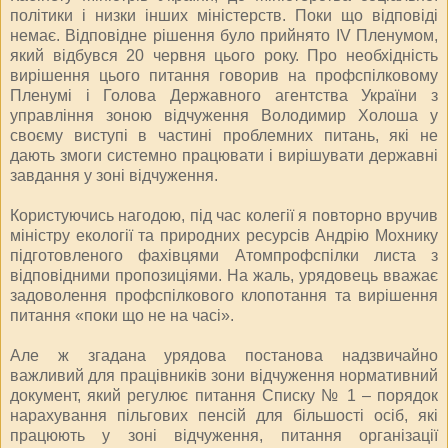
політики і низки інших міністерств. Поки що відповіді
немає. Відповідне рішення було прийнято IV Пленумом,
який відбувся 20 червня цього року. Про необхідність
вирішення цього питання говорив на профспілковому
Пленумі і Голова Державного агентства України з
управління зоною відчуження Володимир Холоша у
своєму виступі в частині проблемних питань, які не
дають змоги системно працювати і вирішувати державні
завдання у зоні відчуження.
Користуючись нагодою, під час колегії я повторно вручив
міністру екології та природних ресурсів Андрію Мохнику
підготовленого фахівцями Атомпрофспілки листа з
відповідними пропозиціями. На жаль, урядовець вважає
задоволення профспілкового клопотання та вирішення
питання «поки що не на часі».
Але ж згадана урядова постанова надзвичайно
важливий для працівників зони відчуження нормативний
документ, який регулює питання Списку № 1 – порядок
нарахування пільгових пенсій для більшості осіб, які
працюють у зоні відчуження, питання організації