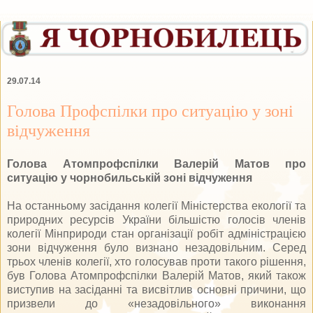
29.07.14
Голова Профспілки про ситуацію у зоні
відчуження
Голова Атомпрофспілки Валерій Матов про
ситуацію у чорнобильській зоні відчуження
На останньому засідання колегії Міністерства екології та
природних ресурсів України більшістю голосів членів
колегії Мінприроди стан організації робіт адміністрацією
зони відчуження було визнано незадовільним. Серед
трьох членів колегії, хто голосував проти такого рішення,
був Голова Атомпрофспілки Валерій Матов, який також
виступив на засіданні та висвітлив основні причини, що
призвели до «незадовільного» виконання