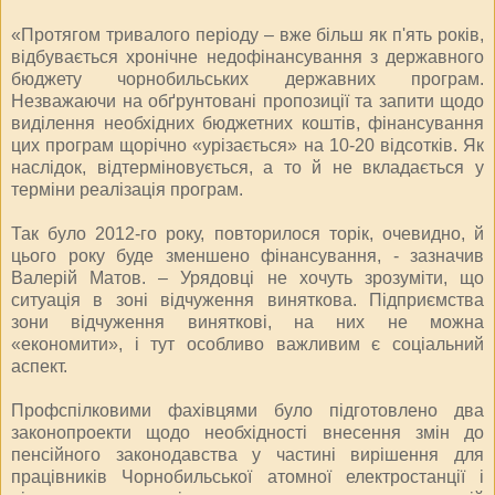
«Протягом тривалого періоду – вже більш як п'ять років,
відбувається хронічне недофінансування з державного
бюджету чорнобильських державних програм.
Незважаючи на обґрунтовані пропозиції та запити щодо
виділення необхідних бюджетних коштів, фінансування
цих програм щорічно «урізається» на 10-20 відсотків. Як
наслідок, відтерміновується, а то й не вкладається у
терміни реалізація програм.
Так було 2012-го року, повторилося торік, очевидно, й
цього року буде зменшено фінансування, - зазначив
Валерій Матов. – Урядовці не хочуть зрозуміти, що
ситуація в зоні відчуження виняткова. Підприємства
зони відчуження виняткові, на них не можна
«економити», і тут особливо важливим є соціальний
аспект.
Профспілковими фахівцями було підготовлено два
законопроекти щодо необхідності внесення змін до
пенсійного законодавства у частині вирішення для
працівників Чорнобильської атомної електростанції і