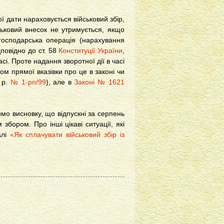
кої дати нараховується військовий збір,
ськовий внесок не утримується, якщо
 господарська операція (нарахування
дповідно до ст. 58
Конституції України
,
сі. Проте надання зворотної дії в часі
 прямої вказівки про це в законі чи
 р.
№ 1-рп/99
), але в
Законі № 1621
имо висновку, що відпускні за серпень
збором. Про інші цікаві ситуації, які
алі
«Як сплачувати військовий збір із