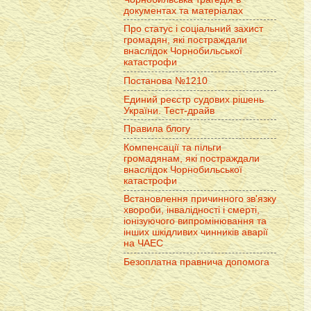
документах та матеріалах
Про статус і соціальний захист
громадян, які постраждали
внаслідок Чорнобильської
катастрофи
Постанова №1210
Единий реєстр судових рішень
України. Тест-драйв
Правила блогу
Компенсації та пільги
громадянам, які постраждали
внаслідок Чорнобильської
катастрофи
Встановлення причинного зв'язку
хвороби, інвалідності і смерті,
іонізуючого випромінювання та
інших шкідливих чинників аварії
на ЧАЕС
Безоплатна правнича допомога