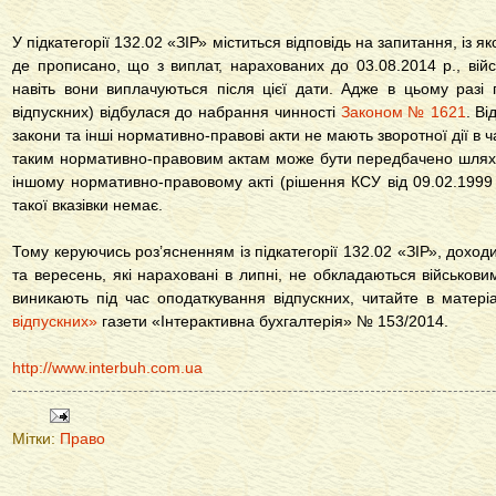
У підкатегорії 132.02 «ЗІР» міститься відповідь на запитання, із я
де прописано, що з виплат, нарахованих до 03.08.2014 р., вій
навіть вони виплачуються після цієї дати. Адже в цьому разі
відпускних) відбулася до набрання чинності
Законом № 1621
. Ві
закони та інші нормативно-правові акти не мають зворотної дії в ча
таким нормативно-правовим актам може бути передбачено шляхом
іншому нормативно-правовому акті (рішення КСУ від 09.02.1999
такої вказівки немає.
Тому керуючись роз’ясненням із підкатегорії 132.02 «ЗІР», доход
та вересень, які нараховані в липні, не обкладаються військовим 
виникають під час оподаткування відпускних, читайте в матері
відпускних»
газети «Інтерактивна бухгалтерія» № 153/2014.
http://www.interbuh.com.ua
Мітки:
Право