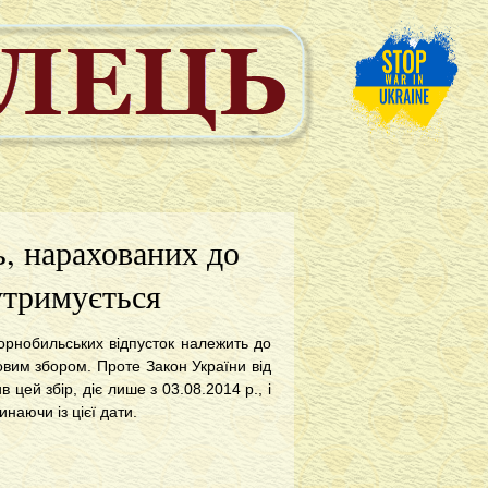
ь, нарахованих до
 утримується
чорнобильських відпусток належить до
овим збором. Проте Закон України від
цей збір, діє лише з 03.08.2014 р., і
наючи із цієї дати.