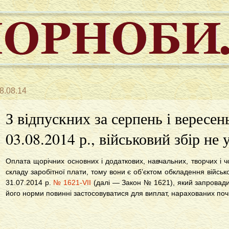
8.08.14
З відпускних за серпень і вересен
03.08.2014 р., військовий збір не
Оплата щорічних основних і додаткових, навчальних, творчих і 
складу заробітної плати, тому вони є об’єктом обкладення військ
31.07.2014 р.
№ 1621-VII
(далі — Закон № 1621), який запровадив 
його норми повинні застосовуватися для виплат, нарахованих почи