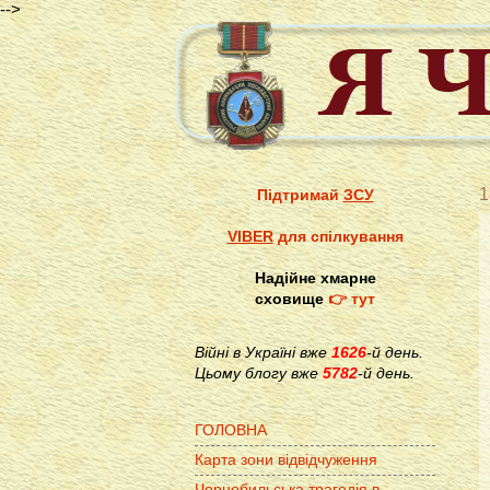
-->
1
Підтримай
ЗСУ
VIBER
для спілкування
Надійне хмарне
сховище
👉 тут
Війні в Україні вже
1626
-й день.
Цьому блогу вже
5782
-й день.
ГОЛОВНА
Карта зони відвідчуження
Чорнобильська трагедія в