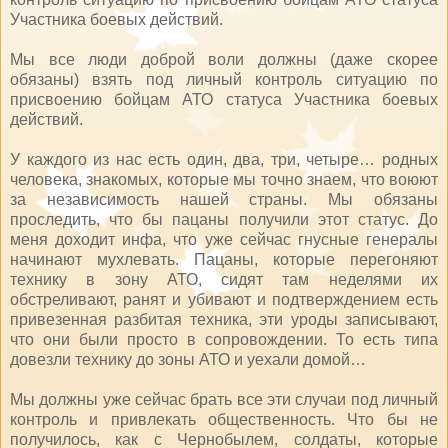
Участника боевых действий.
Мы все люди доброй воли должны (даже скорее
обязаны) взять под личный контроль ситуацию по
присвоению бойцам АТО статуса Участника боевых
действий.
У каждого из нас есть один, два, три, четыре… родных
человека, знакомых, которые мы точно знаем, что воюют
за независимость нашей страны. Мы обязаны
проследить, что бы пацаны получили этот статус. До
меня доходит инфа, что уже сейчас гнусные генералы
начинают мухлевать. Пацаны, которые перегоняют
технику в зону АТО, сидят там неделями их
обстреливают, ранят и убивают и подтверждением есть
привезенная разбитая техника, эти уроды записывают,
что они были просто в сопровождении. То есть типа
довезли технику до зоны АТО и уехали домой…
Мы должны уже сейчас брать все эти случаи под личный
контроль и привлекать общественность. Что бы не
получилось, как с Чернобылем, солдаты, которые