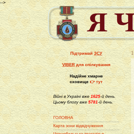
-->
1
Підтримай
ЗСУ
VIBER
для спілкування
Надійне хмарне
сховище
👉 тут
Війні в Україні вже
1625
-й день.
Цьому блогу вже
5781
-й день.
ГОЛОВНА
Карта зони відвідчуження
Чорнобильська трагедія в