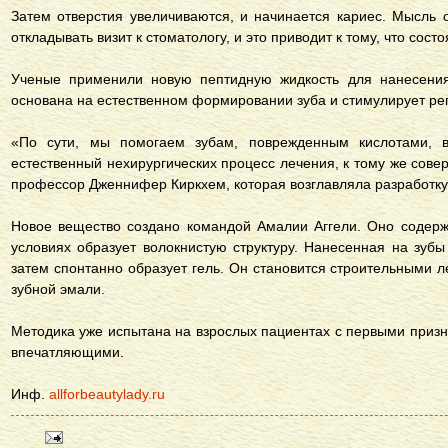
Затем отверстия увеличиваются, и начинается кариес. Мысль 
откладывать визит к стоматологу, и это приводит к тому, что сост
Ученые применили новую пептидную жидкость для нанесения 
основана на естественном формировании зуба и стимулирует ре
«По сути, мы помогаем зубам, поврежденным кислотами, в
естественный нехирургических процесс лечения, к тому же сов
профессор Дженнифер Киркхем, которая возглавляла разработку
Новое вещество создано командой Амалии Аггели. Оно содерж
условиях образует волокнистую структуру. Нанесенная на зубы
затем спонтанно образует гель. Он становится строительными 
зубной эмали.
Методика уже испытана на взрослых пациентах с первыми призн
впечатляющими.
Инф.
allforbeautylady.ru