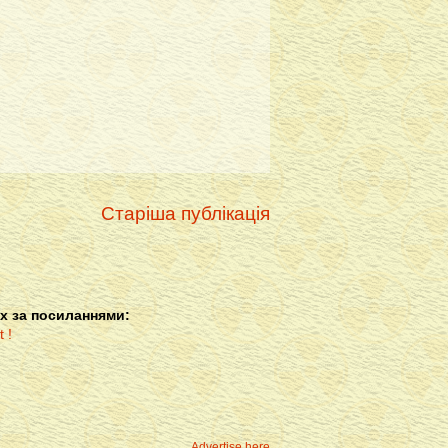
Старіша публікація
х за посиланнями:
Advertise here