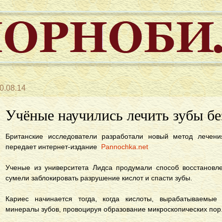
0.08.14
Учёные научились лечить зубы без
Британские исследователи разработали новый метод лечени
передает интернет-издание
Pannochka.net
Ученые из университета Лидса продумали способ восстановл
сумели заблокировать разрушение кислот и спасти зубы.
Кариес начинается тогда, когда кислоты, вырабатываемые
минералы зубов, провоцируя образование микроскопических пор