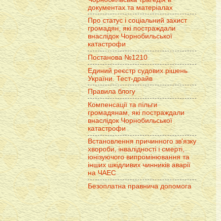
документах та матеріалах
Про статус і соціальний захист
громадян, які постраждали
внаслідок Чорнобильської
катастрофи
Постанова №1210
Единий реєстр судових рішень
України. Тест-драйв
Правила блогу
Компенсації та пільги
громадянам, які постраждали
внаслідок Чорнобильської
катастрофи
Встановлення причинного зв'язку
хвороби, інвалідності і смерті,
іонізуючого випромінювання та
інших шкідливих чинників аварії
на ЧАЕС
Безоплатна правнича допомога