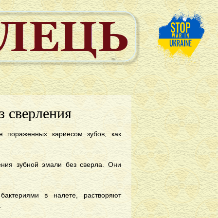
 сверления‎
я пораженных кариесом зубов, как
ения зубной эмали без сверла. Они
 бактериями в налете, растворяют
.