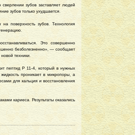
о сверлении зубов заставляет людей
ояние зубов только ухудшается.
на поверхность зубов. Технология
генерацию.
осстанавливаться. Это совершенно
ершенно безболезненно», — сообщает
 новой техники.
ит пептид P 11-4, который в нужных
 жидкость проникает в микропоры, а
лесами для кальция и восстановления
аками кариеса. Результаты оказались