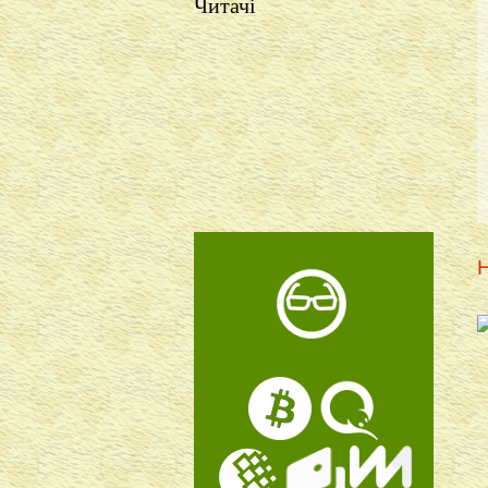
Читачі
Н