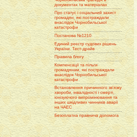
документах та матеріалах
Про статус і соціальний захист
громадян, які постраждали
внаслідок Чорнобильської
катастрофи
Постанова №1210
Единий реєстр судових рішень
України. Тест-драйв
Правила блогу
Компенсації та пільги
громадянам, які постраждали
внаслідок Чорнобильської
катастрофи
Встановлення причинного зв'язку
хвороби, інвалідності і смерті,
іонізуючого випромінювання та
інших шкідливих чинників аварії
на ЧАЕС
Безоплатна правнича допомога