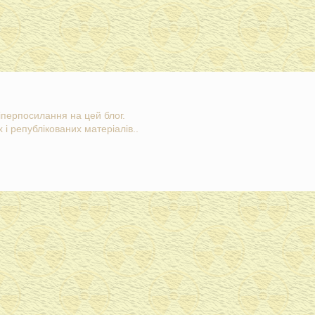
гіперпосилання на цей блог.
 і републікованих матеріалів..