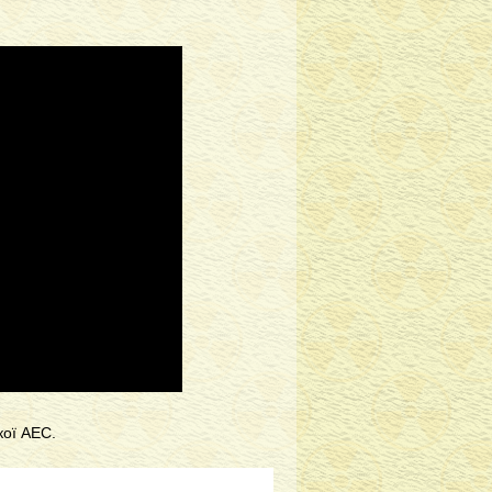
кої АЕС.