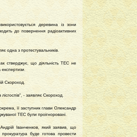
використовується деревина із зони
водить до повернення радіоактивних
вляє одна з протестувальників.
мак стверджує, що діяльність ТЕС не
а експертизи.
лій Скороход.
 лісгоспів", - заявляє Скороход.
зокрема, її заступник глави Олександр
джуваної ТЕС були проігноровані.
 Андрій Іванченков, який заявив, що
о прокуратура буде готова провести