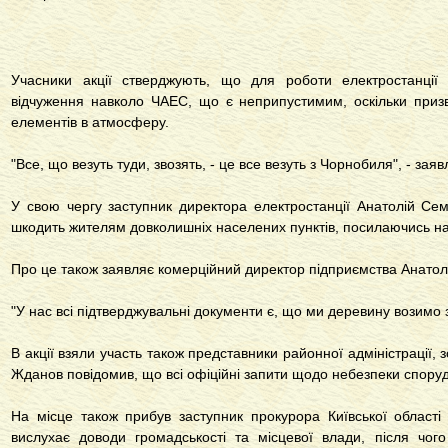
Учасники акції стверджують, що для роботи електростанції 
відчуження навколо ЧАЕС, що є неприпустимим, оскільки приз
елементів в атмосферу.
"Все, що везуть туди, звозять, - це все везуть з Чорнобиля", - зая
У свою чергу заступник директора електростанції Анатолій Се
шкодить жителям довколишніх населених пунктів, посилаючись н
Про це також заявляє комерційний директор підприємства Анато
"У нас всі підтверджувальні документи є, що ми деревину возимо з
В акції взяли участь також представники районної адміністрації, 
Жданов повідомив, що всі офіційні запити щодо небезпеки спору
На місце також прибув заступник прокурора Київської області
вислухає доводи громадськості та місцевої влади, після чог