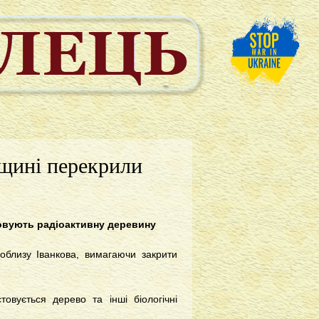
вщині перекрили
товують радіоактивну деревину
поблизу Іванкова, вимагаючи закрити
товується дерево та інші біологічні