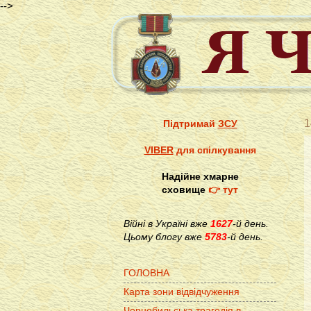
-->
1
Підтримай
ЗСУ
VIBER
для спілкування
Надійне хмарне
сховище
👉 тут
Війні в Україні вже
1627
-й день.
Цьому блогу вже
5783
-й день.
ГОЛОВНА
Карта зони відвідчуження
Чорнобильська трагедія в