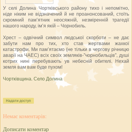
У селі Долина Чортківського району тихо і непомітно,
ніде ніким не відзначений й не проанонсований, стоїть
скромний пам’ятник неосяжній, незміренній трагедії
нашого народу, ім’я якій – Чорнобиль.
Хрест – одвічний символ людської скорботи – не дає
забути нам про тих, хто став жертвами жахкої
катастрофи. Ми пам’ятаємо (не тільки в чергову річницю
аварії на ЧАЕС) всіх своїх земляків-”чорнобильців”, душі
котрих нині перебувають ув небесній обителі. Нехай
земля вам вам буде пухом!
Чортківщина. Село Долина
Надати доступ
Немає коментарів:
Дописати коментар