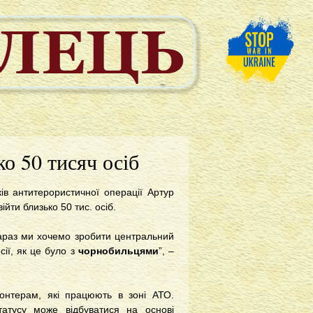
о 50 тисяч осіб
ів антитерористичної операції Артур
йти близько 50 тис. осіб.
зараз ми хочемо зробити центральний
сії, як це було з
чорнобильцями
”, –
лонтерам, які працюють в зоні АТО.
татусу може відбуватися на основі