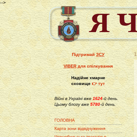
-->
1
Підтримай
ЗСУ
VIBER
для спілкування
Надійне хмарне
сховище
👉 тут
Війні в Україні вже
1624
-й день.
Цьому блогу вже
5780
-й день.
ГОЛОВНА
Карта зони відвідчуження
Чорнобильська трагедія в