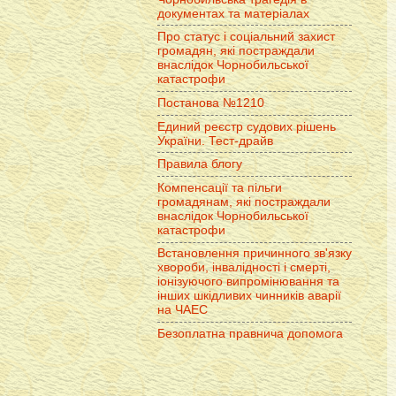
документах та матеріалах
Про статус і соціальний захист
громадян, які постраждали
внаслідок Чорнобильської
катастрофи
Постанова №1210
Единий реєстр судових рішень
України. Тест-драйв
Правила блогу
Компенсації та пільги
громадянам, які постраждали
внаслідок Чорнобильської
катастрофи
Встановлення причинного зв'язку
хвороби, інвалідності і смерті,
іонізуючого випромінювання та
інших шкідливих чинників аварії
на ЧАЕС
Безоплатна правнича допомога