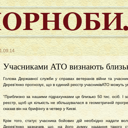
1.09.14
Учасниками АТО визнають близьк
Голова Державної служби у справах ветеранів війни та учасник
Дерев’янко прогнозує, що в єдиний реєстр учасниківАТО можуть уві
“Приблизно за нашими підрахунками це близько 50 тис. осіб. І 
реєстр, щоб ця кількість не збільшувалася в геометричній прогре
сказав він на брифінгу в четвер у Києві.
Крім того, статус учасника бойових дій необхідно надати во
Дерев’янко зазначив, що, на його думку, надання такого с