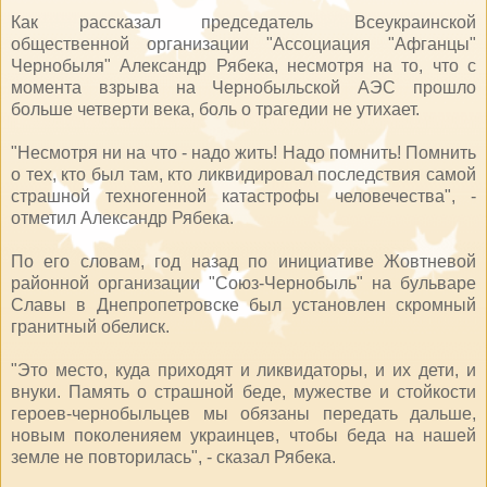
Как рассказал председатель Всеукраинской
общественной организации "Ассоциация "Афганцы"
Чернобыля" Александр Рябека, несмотря на то, что с
момента взрыва на Чернобыльской АЭС прошло
больше четверти века, боль о трагедии не утихает.
"Несмотря ни на что - надо жить! Надо помнить! Помнить
о тех, кто был там, кто ликвидировал последствия самой
страшной техногенной катастрофы человечества", -
отметил Александр Рябека.
По его словам, год назад по инициативе Жовтневой
районной организации "Союз-Чернобыль" на бульваре
Славы в Днепропетровске был установлен скромный
гранитный обелиск.
"Это место, куда приходят и ликвидаторы, и их дети, и
внуки. Память о страшной беде, мужестве и стойкости
героев-чернобыльцев мы обязаны передать дальше,
новым поколенияем украинцев, чтобы беда на нашей
земле не повторилась", - сказал Рябека.