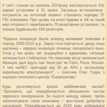
У світі станом на серпень 2014року експлуатується 432
ядерні установки в 31 країні. Загальна встановлена ​​
потужність на поточний момент становить порядку 37
ГВт електрики. При цьому на етапі будови в тій чи іншій
мірі готовності перебувають 70 реакторних установок. І в
планах будівництво 160 реакторів.
“Ядерна генерація йшла вперед великими темпами в
період 2000-2010 р.р. Зараз спостерігається дещо інша
картинка – ядерна генерація починає скочуватися вниз.
Хоча у тих країн, які традиційно є ядерними, ситуація
залишається стабільною. На першому місці залишається
Франція, далі йдуть такі “монстри” як США, Росія, Японія.
У них наАЕС припадає від 30 до 40% у загальному
виробництві електроенергії”, – пояснив Олег Годун з
науково-технічного центру “Енергоатому”.
Куди рухатимуться країни найближчим часом?
“Зрозуміло, що передбачається збільшення частки
ядерного генерування, бо іншого виходу немає, треба
забезпечувати свою економіку і зростання добробуту
населення. Передбачається до 2020 року добудувати