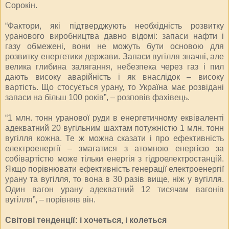
Сорокін.
“Фактори, які підтверджують необхідність розвитку
уранового виробництва давно відомі: запаси нафти і
газу обмежені, вони не можуть бути основою для
розвитку енергетики держави. Запаси вугілля значні, але
велика глибина залягання, небезпека через газ і пил
дають високу аварійність і як внаслідок – високу
вартість. Що стосується урану, то Україна має розвідані
запаси на більш 100 років”, – розповів фахівець.
“1 млн. тонн уранової руди в енергетичному еквіваленті
адекватний 20 вугільним шахтам потужністю 1 млн. тонн
вугілля кожна. Те ж можна сказати і про ефективність
електроенергії – змагатися з атомною енергією за
собівартістю може тільки енергія з гідроелектростанцій.
Якщо порівнювати ефективність генерації електроенергії
урану та вугілля, то вона в 30 разів вище, ніж у вугілля.
Один вагон урану адекватний 12 тисячам вагонів
вугілля”, – порівняв він.
Світові тенденції: і хочеться, і колеться