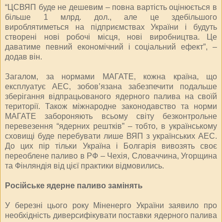
“ЦСВЯП буде не дешевим – повна вартість оцінюється в
більше 1 млрд. дол., але це здебільшого
вироблятиметься на підприємствах України і будуть
створені нові робочі місця, нові виробництва. Це
даватиме певний економічний і соціальний ефект”, –
додав він.
Загалом, за нормами МАГАТЕ, кожна країна, що
експлуатує АЕС, зобов’язана забезпечити подальше
зберігання відпрацьованого ядерного палива на своїй
території. Також міжнародне законодавство та норми
МАГАТЕ забороняють всьому світу безконтрольне
перевезення “ядерних рештків” – тобто, в українському
сховищі буде перебувати лише ВЯП з українських АЕС.
До цих пір тільки Україна і Болгарія вивозять своє
переоблене паливо в РФ – Чехія, Словаччина, Угорщина
та Фінляндія від цієї практики відмовились.
Російське ядерне паливо замінять
У березні цього року Міненерго України заявило про
необхідність диверсифікувати поставки ядерного палива