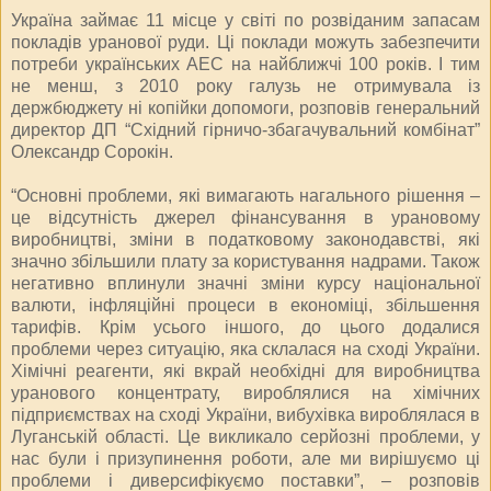
Україна займає 11 місце у світі по розвіданим запасам
покладів уранової руди. Ці поклади можуть забезпечити
потреби українських АЕС на найближчі 100 років. І тим
не менш, з 2010 року галузь не отримувала із
держбюджету ні копійки допомоги, розповів генеральний
директор ДП “Східний гірничо-збагачувальний комбінат”
Олександр Сорокін.
“Основні проблеми, які вимагають нагального рішення –
це відсутність джерел фінансування в урановому
виробництві, зміни в податковому законодавстві, які
значно збільшили плату за користування надрами. Також
негативно вплинули значні зміни курсу національної
валюти, інфляційні процеси в економіці, збільшення
тарифів. Крім усього іншого, до цього додалися
проблеми через ситуацію, яка склалася на сході України.
Хімічні реагенти, які вкрай необхідні для виробництва
уранового концентрату, вироблялися на хімічних
підприємствах на сході України, вибухівка вироблялася в
Луганській області. Це викликало серйозні проблеми, у
нас були і призупинення роботи, але ми вирішуємо ці
проблеми і диверсифікуємо поставки”, – розповів