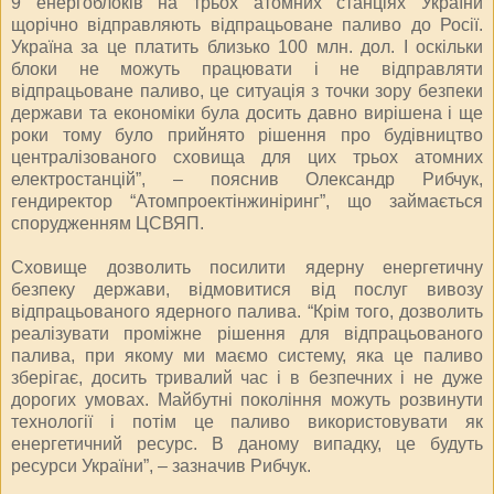
9 енергоблоків на трьох атомних станціях України
щорічно відправляють відпрацьоване паливо до Росії.
Україна за це платить близько 100 млн. дол. І оскільки
блоки не можуть працювати і не відправляти
відпрацьоване паливо, це ситуація з точки зору безпеки
держави та економіки була досить давно вирішена і ще
роки тому було прийнято рішення про будівництво
централізованого сховища для цих трьох атомних
електростанцій”, – пояснив Олександр Рибчук,
гендиректор “Атомпроектінжиніринг”, що займається
спорудженням ЦСВЯП.
Сховище дозволить посилити ядерну енергетичну
безпеку держави, відмовитися від послуг вивозу
відпрацьованого ядерного палива. “Крім того, дозволить
реалізувати проміжне рішення для відпрацьованого
палива, при якому ми маємо систему, яка це паливо
зберігає, досить тривалий час і в безпечних і не дуже
дорогих умовах. Майбутні покоління можуть розвинути
технології і потім це паливо використовувати як
енергетичний ресурс. В даному випадку, це будуть
ресурси України”, – зазначив Рибчук.