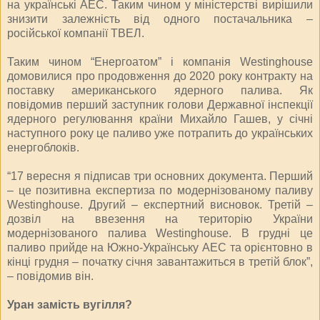
на українські АЕС. Таким чином у міністерстві вирішили
знизити залежність від одного постачальника –
російської компанії ТВЕЛ.
Таким чином “Енергоатом” і компанія Westinghouse
домовилися про продовження до 2020 року контракту на
поставку американського ядерного палива. Як
повідомив перший заступник голови Державної інспекції
ядерного регулювання країни Михайло Гашев, у січні
наступного року це паливо уже потрапить до українських
енергоблоків.
“17 вересня я підписав три основних документа. Перший
– це позитивна експертиза по модернізованому паливу
Westinghouse. Другий – експертний висновок. Третій –
дозвіл на ввезення на територію України
модернізованого палива Westinghouse. В грудні це
паливо прийде на Южно-Українську АЕС та орієнтовно в
кінці грудня – початку січня завантажиться в третій блок”,
– повідомив він.
Уран замість вугілля?