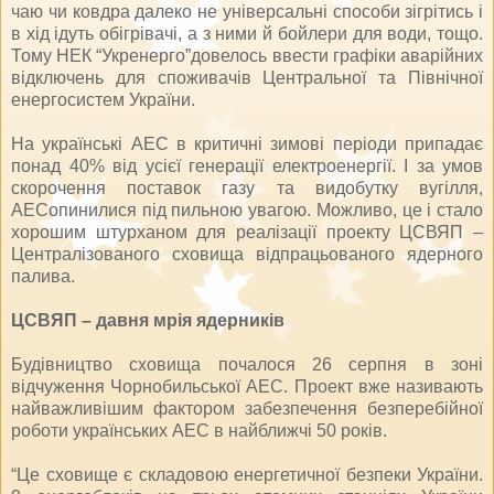
чаю чи ковдра далеко не універсальні способи зігрітись і
в хід ідуть обігрівачі, а з ними й бойлери для води, тощо.
Тому НЕК “Укренерго”довелось ввести графіки аварійних
відключень для споживачів Центральної та Північної
енергосистем України.
На українські АЕС в критичні зимові періоди припадає
понад 40% від усієї генерації електроенергії. І за умов
скорочення поставок газу та видобутку вугілля,
АЕСопинилися під пильною увагою. Можливо, це і стало
хорошим штурханом для реалізації проекту ЦСВЯП –
Централізованого сховища відпрацьованого ядерного
палива.
ЦСВЯП – давня мрія ядерників
Будівництво сховища почалося 26 серпня в зоні
відчуження Чорнобильської АЕС. Проект вже називають
найважливішим фактором забезпечення безперебійної
роботи українських АЕС в найближчі 50 років.
“Це сховище є складовою енергетичної безпеки України.