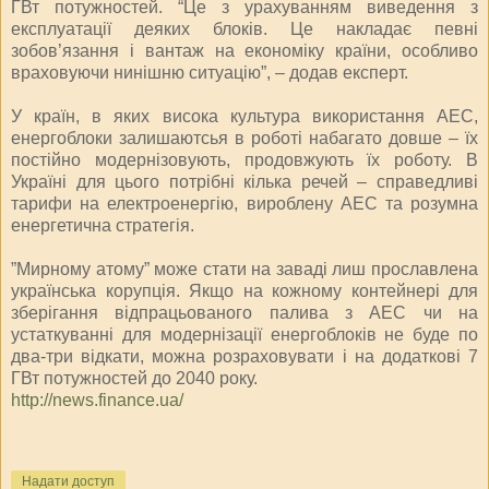
ГВт потужностей. “Це з урахуванням виведення з
експлуатації деяких блоків. Це накладає певні
зобов’язання і вантаж на економіку країни, особливо
враховуючи нинішню ситуацію”, – додав експерт.
У країн, в яких висока культура використання АЕС,
енергоблоки залишаютсья в роботі набагато довше – їх
постійно модернізовують, продовжують їх роботу. В
Україні для цього потрібні кілька речей – справедливі
тарифи на електроенергію, вироблену АЕС та розумна
енергетична стратегія.
”Мирному атому” може стати на заваді лиш прославлена
українська корупція. Якщо на кожному контейнері для
зберігання відпрацьованого палива з АЕС чи на
устаткуванні для модернізації енергоблоків не буде по
два-три відкати, можна розраховувати і на додаткові 7
ГВт потужностей до 2040 року.
http://news.finance.ua/
Надати доступ