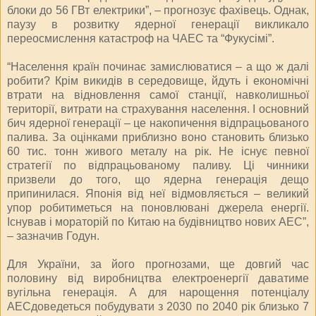
блоки до 56 ГВт електрики”, – прогнозує фахівець. Однак,
паузу в розвитку ядерної генерації викликало
переосмислення катастроф на ЧАЕС та “Фукусімі”.
“Населення країн починає замислюватися – а що ж далі
робити? Крім викидів в середовище, йдуть і економічні
втрати на відновлення самої станції, навколишньої
території, витрати на страхування населення. І основний
бич ядерної генерації – це накопичення відпрацьованого
палива. За оцінками приблизно воно становить близько
60 тис. тонн живого металу на рік. Не існує певної
стратегії по відпрацьованому паливу. Ці чинники
призвели до того, що ядерна генерація дещо
припинилася. Японія від неї відмовляється – великий
упор робитиметься на поновлювані джерела енергії.
Існував і мораторій по Китаю на будівництво нових АЕС”,
– зазначив Годун.
Для України, за його прогнозами, ще довгий час
половину від виробництва електроенергії даватиме
вугільна генерація. А для нарощення потенціалу
АЕСдоведеться побудувати з 2030 по 2040 рік близько 7