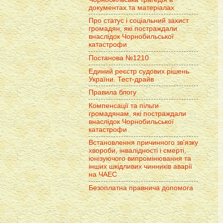
документах та матеріалах
Про статус і соціальний захист
громадян, які постраждали
внаслідок Чорнобильської
катастрофи
Постанова №1210
Единий реєстр судових рішень
України. Тест-драйв
Правила блогу
Компенсації та пільги
громадянам, які постраждали
внаслідок Чорнобильської
катастрофи
Встановлення причинного зв'язку
хвороби, інвалідності і смерті,
іонізуючого випромінювання та
інших шкідливих чинників аварії
на ЧАЕС
Безоплатна правнича допомога