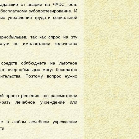
радавшие от аварии на ЧАЭС, есть
 бесплатному зубопротезирование. И
ые управления труда и социальной
рнобыльцев, так как спрос на эту
слуги по имплантации количество
 средств облбюджета на льготное
что «чернобыльцы» могут бесплатно
ительства. Поэтому вопрос нужно
ий проект решения, где рассмотрели
ирать лечебное учреждение или
ние в любом лечебном учреждении
сти.