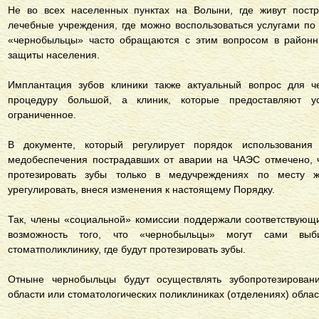
Не во всех населенных пунктах на Волыни, где живут пост
лечебные учреждения, где можно воспользоваться услугами по
«чернобыльцы» часто обращаются с этим вопросом в районн
защиты населения.
Имплантация зубов клиники также актуальный вопрос для че
процедуру большой, а клиник, которые предоставляют у
ограниченное.
В документе, который регулирует порядок использования
медобеспечения пострадавших от аварии на ЧАЭС отмечено, 
протезировать зубы только в медучреждениях по месту ж
урегулировать, внеся изменения к настоящему Порядку.
Так, члены «социальной» комиссии поддержали соответствующ
возможность того, что «чернобыльцы» могут сами выб
стоматполиклинику, где будут протезировать зубы.
Отныне чернобыльцы будут осуществлять зубопротезирова
области или стоматологических поликлиниках (отделениях) обла