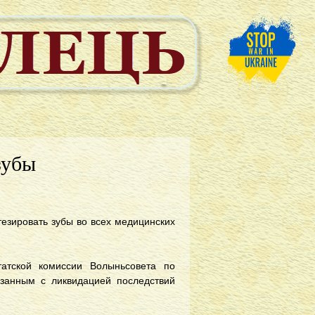
зубы
тезировать зубы во всех медицинских
атской комиссии Волыньсовета по
язанным с ликвидацией последствий