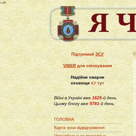
-->
0
Підтримай
ЗСУ
VIBER
для спілкування
Надійне хмарне
сховище
👉 тут
Війні в Україні вже
1625
-й день.
Цьому блогу вже
5781
-й день.
ГОЛОВНА
Карта зони відвідчуження
Чорнобильська трагедія в