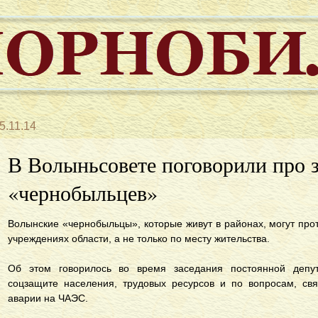
5.11.14
В Волыньсовете поговорили про 
«чернобыльцев»
Волынские «чернобыльцы», которые живут в районах, могут про
учреждениях области, а не только по месту жительства.
Об этом говорилось во время заседания постоянной депут
соцзащите населения, трудовых ресурсов и по вопросам, св
аварии на ЧАЭС.